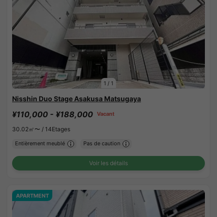
1
/
1
Nisshin Duo Stage Asakusa Matsugaya
¥110,000 - ¥188,000
Vacant
30.02㎡〜 /
14Etages
Entièrement meublé
Pas de caution
Voir les détails
APARTMENT