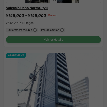
1
/
1
Valeccia Ueno NorthCity II
¥145,000 - ¥145,000
Vacant
25.65㎡〜 /
11Etages
Entièrement meublé
Pas de caution
Voir les détails
APARTMENT