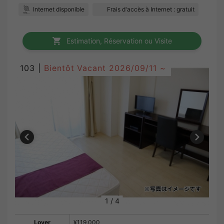
Internet disponible
Frais d'accès à Internet : gratuit
Estimation, Réservation ou Visite
103 |
Bientôt Vacant
2026/09/11 ~
1
/
4
Loyer
¥119,000