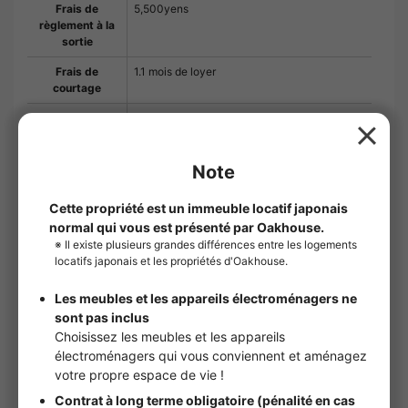
Frais de
5,500yens
règlement à la
sortie
Frais de
1.1 mois de loyer
courtage
Société de
Inscription requise
garantie
Frais de garantie initiaux : 100 % du loyer
total. Au moment du renouvellement : 20 000
yens par an.
Frais de
33,000yens
remplacement
des serrures
Frais de
55,000yens
nettoyage de la
chambre
Estimation des
¥633,600
frais initiaux
※）Estimation basée sur une date de début
de contrat au premier jour du mois.
※）Les frais liés à la société de garantie ne
sont pas inclus.