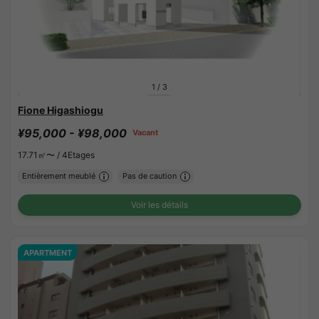
1
/
3
Fione Higashiogu
¥95,000 - ¥98,000
Vacant
17.71㎡〜 /
4Etages
Entièrement meublé
Pas de caution
Voir les détails
APARTMENT