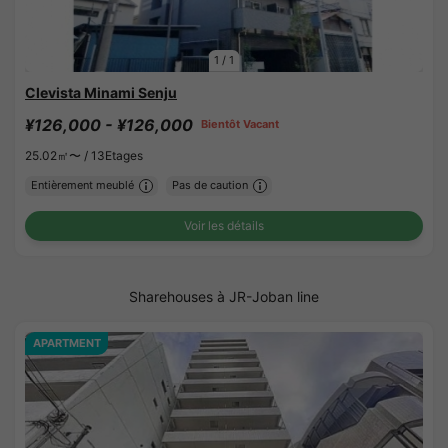
1
/
1
Clevista Minami Senju
¥126,000 - ¥126,000
Bientôt Vacant
25.02㎡〜 /
13Etages
Entièrement meublé
Pas de caution
Voir les détails
Sharehouses à JR-Joban line
APARTMENT