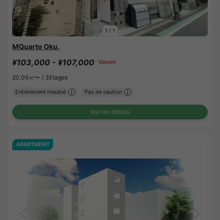
1
/
1
MQuarto Oku.
¥103,000 - ¥107,000
Vacant
20.05㎡〜 /
3Etages
Entièrement meublé
Pas de caution
Voir les détails
APARTMENT