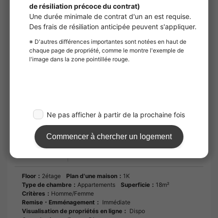
Durée du
2 ans et 0 mois.
contrat
Remarques
Rib Club 2 200 yens (par mois) SBI Small
Amount Short Term Insurance 800 yens (par
mois) Quoi de neuf : Pour plus d'informations
sur la disponibilité de URBAN LUXE, cliquez
ici. Les chambres sont très bien équipées,
avec une salle de bains séparée et un sèche-
linge. Les mesures de sécurité sont
également bien équipées avec une serrure
automatique, un interphone TV, etc. Cette
propriété flambant neuve est un lieu de vie
confortable. Lorsque l'on cherche un
logement, il est important d'imaginer ce qu'il
sera lorsque l'on y vivra. Un meilleur endroit
pour vivre
Floor：
2étage
Plan d'une maison：
1K
Type de chambre：
Appartements
Superficie：
18m²
Critères：
Homme/Femme
Remise・Emménagement：
Immédiate
Visualisation de propriétés en ligne：
Dispo