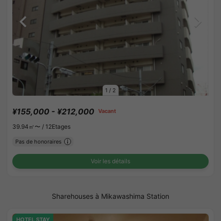
1
/
2
¥155,000 - ¥212,000
Vacant
39.94㎡〜 /
12Etages
Pas de honoraires
Voir les détails
Sharehouses à Mikawashima Station
HOTEL STAY