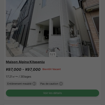
1
/
1
Maison Alpina Kitasenju
¥97,000 - ¥97,000
Bientôt Vacant
17.21㎡〜 /
3Etages
Entièrement meublé
Pas de caution
Voir les détails