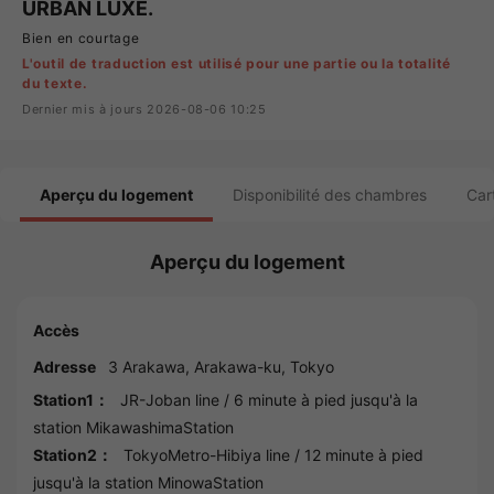
URBAN LUXE.
Bien en courtage
L'outil de traduction est utilisé pour une partie ou la totalité
du texte.
Dernier mis à jours 2026-08-06 10:25
Aperçu du logement
Disponibilité des chambres
Car
Aperçu du logement
Accès
Adresse
3
Arakawa
,
Arakawa
-ku,
Tokyo
Station1：
JR-Joban line
/ 6 minute à pied jusqu'à la
station
MikawashimaStation
Station2：
TokyoMetro-Hibiya line
/ 12 minute à pied
jusqu'à la station
MinowaStation