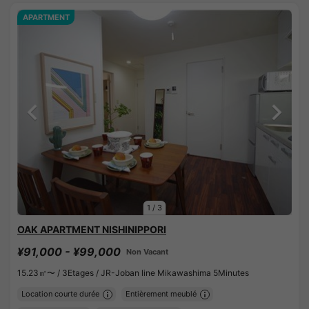
APARTMENT
1
/
3
OAK APARTMENT NISHINIPPORI
¥91,000 - ¥99,000
Non Vacant
15.23㎡〜 /
3Etages /
JR-Joban line Mikawashima 5Minutes
Location courte durée
Entièrement meublé