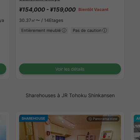
¥154,000 - ¥159,000
Bientôt Vacant
ya
30.37㎡〜 /
14Etages
Entièrement meublé
Pas de caution
Voir les détails
Sharehouses à JR Tohoku Shinkansen
SHAREHOUSE
A