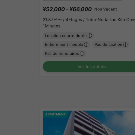
¥52,000 - ¥66,000
Non Vacant
21.87㎡〜 /
4Etages /
Tobu-Noda line Kita Omi
1Minutes
Location courte durée
Entièrement meublé
Pas de caution
Pas de honoraires
Voir les détails
APARTMENT