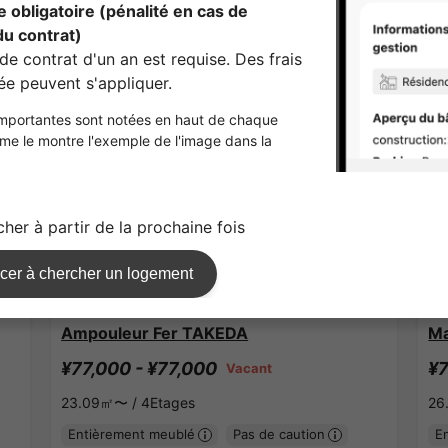
Sharehouses à Saitama
APARTMENT
A
1
/
1
Ampouleur Fer TAKEDA
Ma
¥77,000 - ¥77,000
¥7
Vacant
23.09㎡〜 /
4Etages
26
Entièrement meublé
Pas de caution
E