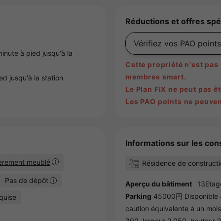
Réductions et offres spé
Vérifiez vos PAO points
minute à pied jusqu'à la
Cette propriété n'est pa
membres smart.
ed jusqu'à la station
Le Plan FIX ne peut pas êt
Les PAO points ne peuvent
Informations sur les cons
ièrement meublé
Résidence de constructi
Pas de dépôt
Aperçu du bâtiment
13Etag
Parking
45000円 Disponible 4
quise
caution équivalente à un mois
300, largeur 2 050, hauteur 