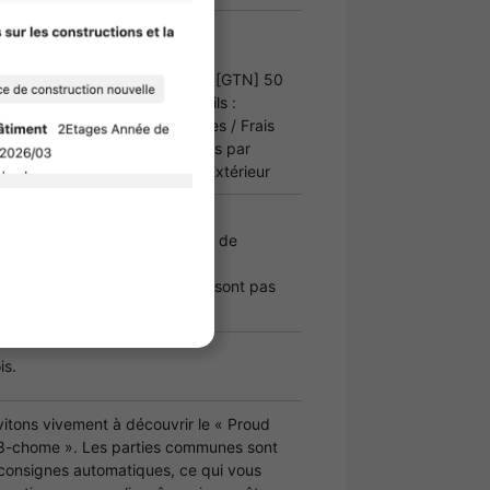
equise
oyer total / 800 yens par mois [GTN] 50
tal / 2 000 yens par mois Détails :
 particuliers et aux entreprises / Frais
antis : 15 000 yens / 800 yens par
Formule de base 【GP80】* Extérieur
 basée sur une date de début de
emier jour du mois.
iés à la société de garantie ne sont pas
is.
itons vivement à découvrir le « Proud
 3-chome ». Les parties communes sont
consignes automatiques, ce qui vous