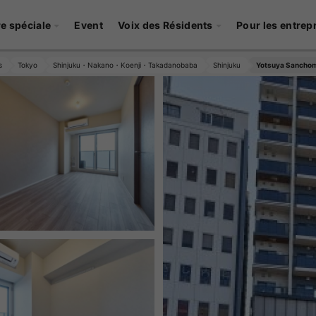
re spéciale
Event
Voix des Résidents
Pour les entrep
s
Tokyo
Shinjuku・Nakano・Koenji・Takadanobaba
Shinjuku
Yotsuya Sanchom