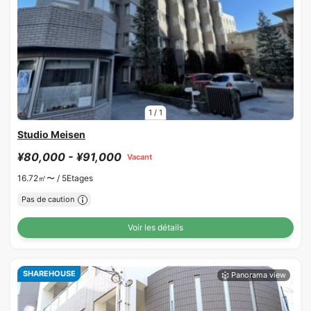
1
/
1
Studio Meisen
¥80,000 - ¥91,000
Vacant
16.72㎡〜 /
5Etages
Pas de caution
Voir les détails
SHAREHOUSE