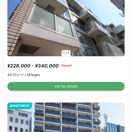
1
/
1
¥228,000 - ¥340,000
Vacant
44.10㎡〜 /
5Etages
Voir les détails
APARTMENT