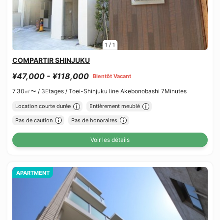
1
/
1
COMPARTIR SHINJUKU
¥47,000 - ¥118,000
Bientôt Vacant
7.30㎡〜 /
3Etages /
Toei-Shinjuku line Akebonobashi 7Minutes
Location courte durée
Entièrement meublé
Pas de caution
Pas de honoraires
Voir les détails
APARTMENT