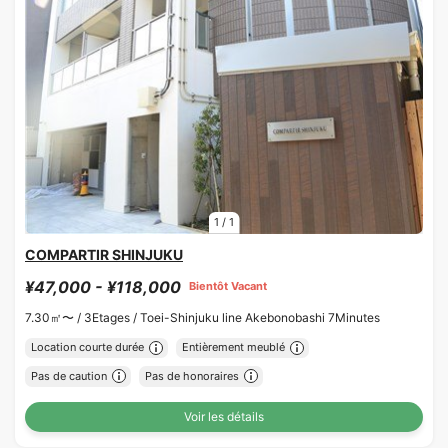
1
/
1
COMPARTIR SHINJUKU
¥47,000 - ¥118,000
Bientôt Vacant
7.30㎡〜 /
3Etages /
Toei-Shinjuku line Akebonobashi 7Minutes
Location courte durée
Entièrement meublé
Pas de caution
Pas de honoraires
Voir les détails