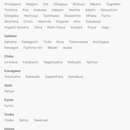
Shinagawa
Meguro
Ota
Setagaya
Shibuya
Nakano
Suginami
Toshima
Kita
Arakawa
Itabashi
Nerima
Adachi
Katsushika
Edogawa
Hachiouji
Tachikawa
Musashino
Mitaka
Fuchu
Akishima
Chofu
Machida
Koganei
Hino
Kokubunji
Higashi-Kurume
Tama
Nishi-Tokyo
Kodaira
Fussa
Inagi
Saitama
Saitama
Kawaguchi
Toda
Niiza
Tokorozawa
Koshigaya
Kawagoe
Fujimino-shi
Warabi
Asaka
Chiba
Ichikawa
Funabashi
Nagareyama
Matsudo
Yachiyo
Kanagawa
Yokohama
Kawasaki
Sagamihara
Kamakura
Aichi
Kariya
Kyoto
Kyoto
Osaka
Osaka
Settsu
Takatsuki
Hyogo