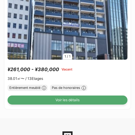
1
/
1
¥261,000 - ¥380,000
Vacant
38.01㎡〜 /
13Etages
Entièrement meublé
Pas de honoraires
Voir les détails