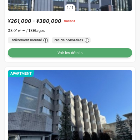
1
/
1
¥261,000 - ¥380,000
Vacant
38.01㎡〜 /
13Etages
Entièrement meublé
Pas de honoraires
Voir les détails
APARTMENT