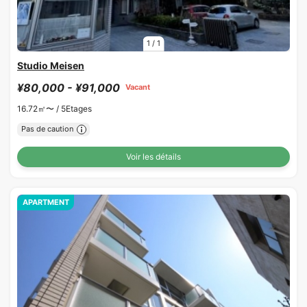
1
/
1
Studio Meisen
¥80,000 - ¥91,000
Vacant
16.72㎡〜 /
5Etages
Pas de caution
Voir les détails
APARTMENT