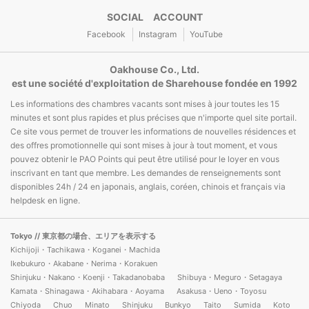
SOCIAL ACCOUNT
Facebook
Instagram
YouTube
Oakhouse Co., Ltd.
est une société d'exploitation de Sharehouse fondée en 1992
Les informations des chambres vacants sont mises à jour toutes les 15
minutes et sont plus rapides et plus précises que n'importe quel site portail.
Ce site vous permet de trouver les informations de nouvelles résidences et
des offres promotionnelle qui sont mises à jour à tout moment, et vous
pouvez obtenir le PAO Points qui peut être utilisé pour le loyer en vous
inscrivant en tant que membre. Les demandes de renseignements sont
disponibles 24h / 24 en japonais, anglais, coréen, chinois et français via
helpdesk en ligne.
Tokyo
// 東京都の場合、エリアを表示する
Kichijoji・Tachikawa・Koganei・Machida
Ikebukuro・Akabane・Nerima・Korakuen
Shinjuku・Nakano・Koenji・Takadanobaba
Shibuya・Meguro・Setagaya
Kamata・Shinagawa・Akihabara・Aoyama
Asakusa・Ueno・Toyosu
Chiyoda
Chuo
Minato
Shinjuku
Bunkyo
Taito
Sumida
Koto