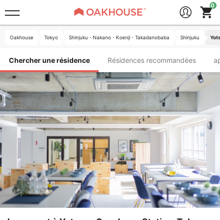
Oakhouse
Tokyo
Shinjuku・Nakano・Koenji・Takadanobaba
Shinjuku
Yot
Chercher une résidence
Résidences recommandées
a