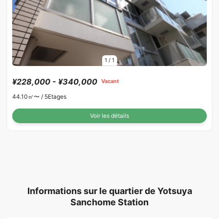
1
/
1
¥228,000 - ¥340,000
Vacant
44.10㎡〜 /
5Etages
Voir les détails
Informations sur le quartier de Yotsuya
Sanchome Station