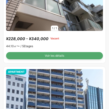
1
/
1
¥228,000 - ¥340,000
Vacant
44.10㎡〜 /
5Etages
Voir les détails
APARTMENT