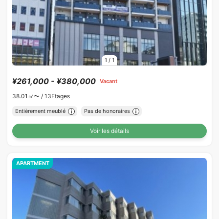
1
/
1
¥261,000 - ¥380,000
Vacant
38.01㎡〜 /
13Etages
Entièrement meublé
Pas de honoraires
Voir les détails
APARTMENT