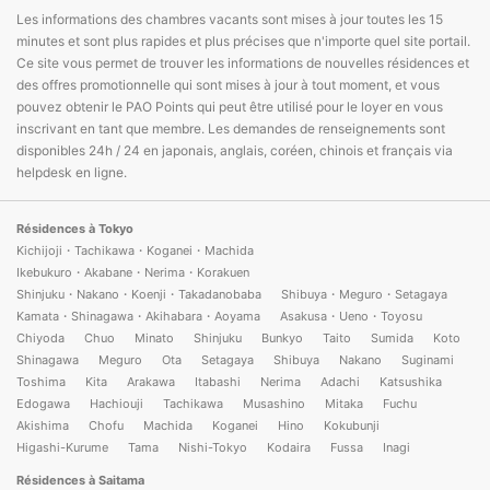
Les informations des chambres vacants sont mises à jour toutes les 15
minutes et sont plus rapides et plus précises que n'importe quel site portail.
Ce site vous permet de trouver les informations de nouvelles résidences et
des offres promotionnelle qui sont mises à jour à tout moment, et vous
pouvez obtenir le PAO Points qui peut être utilisé pour le loyer en vous
inscrivant en tant que membre. Les demandes de renseignements sont
disponibles 24h / 24 en japonais, anglais, coréen, chinois et français via
helpdesk en ligne.
Résidences à Tokyo
Kichijoji・Tachikawa・Koganei・Machida
Ikebukuro・Akabane・Nerima・Korakuen
Shinjuku・Nakano・Koenji・Takadanobaba
Shibuya・Meguro・Setagaya
Kamata・Shinagawa・Akihabara・Aoyama
Asakusa・Ueno・Toyosu
Chiyoda
Chuo
Minato
Shinjuku
Bunkyo
Taito
Sumida
Koto
Shinagawa
Meguro
Ota
Setagaya
Shibuya
Nakano
Suginami
Toshima
Kita
Arakawa
Itabashi
Nerima
Adachi
Katsushika
Edogawa
Hachiouji
Tachikawa
Musashino
Mitaka
Fuchu
Akishima
Chofu
Machida
Koganei
Hino
Kokubunji
Higashi-Kurume
Tama
Nishi-Tokyo
Kodaira
Fussa
Inagi
Résidences à Saitama