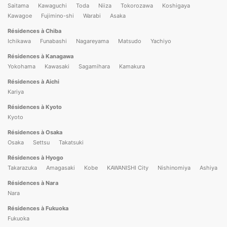
Saitama
Kawaguchi
Toda
Niiza
Tokorozawa
Koshigaya
Kawagoe
Fujimino-shi
Warabi
Asaka
Résidences à Chiba
Ichikawa
Funabashi
Nagareyama
Matsudo
Yachiyo
Résidences à Kanagawa
Yokohama
Kawasaki
Sagamihara
Kamakura
Résidences à Aichi
Kariya
Résidences à Kyoto
Kyoto
Résidences à Osaka
Osaka
Settsu
Takatsuki
Résidences à Hyogo
Takarazuka
Amagasaki
Kobe
KAWANISHI City
Nishinomiya
Ashiya
Résidences à Nara
Nara
Résidences à Fukuoka
Fukuoka