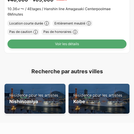
10.36㎡〜 /
4Etages /
Hanshin line Amagasaki Centerpoolmae
6Minutes
Location courte durée
Entièrement meublé
Pas de caution
Pas de honoraires
Voir les détails
Recherche par autres villes
Résidence pour les artistes
Résidence pour les artistes
Nishinomiya
Kobe