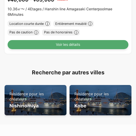
10.36㎡〜 /
4Etages /
Hanshin line Amagasaki Centerpoolmae
6Minutes
Location courte durée
Entièrement meublé
Pas de caution
Pas de honoraires
Voir les détails
Recherche par autres villes
Résidence pour les
Résidence pour les
créateurs
créateurs
Nishinomiya
Kobe