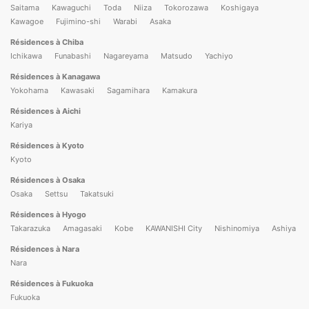
Saitama
Kawaguchi
Toda
Niiza
Tokorozawa
Koshigaya
Kawagoe
Fujimino-shi
Warabi
Asaka
Résidences à Chiba
Ichikawa
Funabashi
Nagareyama
Matsudo
Yachiyo
Résidences à Kanagawa
Yokohama
Kawasaki
Sagamihara
Kamakura
Résidences à Aichi
Kariya
Résidences à Kyoto
Kyoto
Résidences à Osaka
Osaka
Settsu
Takatsuki
Résidences à Hyogo
Takarazuka
Amagasaki
Kobe
KAWANISHI City
Nishinomiya
Ashiya
Résidences à Nara
Nara
Résidences à Fukuoka
Fukuoka