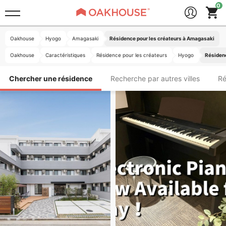
Oakhouse
Hyogo
Amagasaki
Résidence pour les créateurs à Amagasaki
Oakhouse
Caractéristiques
Résidence pour les créateurs
Hyogo
Résidenc
Chercher une résidence
Recherche par autres villes
Ré