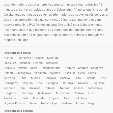
Les informations des chambres vacants sont mises à jour toutes les 15
minutes et sont plus rapides et plus précises que n'importe quel site portail.
Ce site vous permet de trouver les informations de nouvelles résidences et
des offres promotionnelle qui sont mises à jour à tout moment, et vous
pouvez obtenir le PAO Points qui peut être utilisé pour le loyer en vous
inscrivant en tant que membre. Les demandes de renseignements sont
disponibles 24h / 24 en japonais, anglais, coréen, chinois et français via
helpdesk en ligne.
Résidences à Tokyo
Kichijoji・Tachikawa・Koganei・Machida
Ikebukuro・Akabane・Nerima・Korakuen
Shinjuku・Nakano・Koenji・Takadanobaba
Shibuya・Meguro・Setagaya
Kamata・Shinagawa・Akihabara・Aoyama
Asakusa・Ueno・Toyosu
Chiyoda
Chuo
Minato
Shinjuku
Bunkyo
Taito
Sumida
Koto
Shinagawa
Meguro
Ota
Setagaya
Shibuya
Nakano
Suginami
Toshima
Kita
Arakawa
Itabashi
Nerima
Adachi
Katsushika
Edogawa
Hachiouji
Tachikawa
Musashino
Mitaka
Fuchu
Akishima
Chofu
Machida
Koganei
Hino
Kokubunji
Higashi-Kurume
Tama
Nishi-Tokyo
Kodaira
Fussa
Inagi
Résidences à Saitama