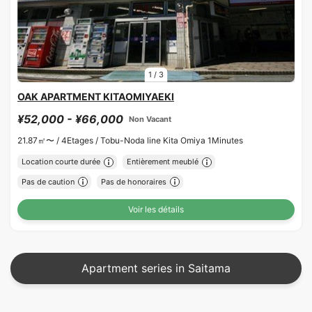
1
/
3
OAK APARTMENT KITAOMIYAEKI
¥52,000 - ¥66,000
Non Vacant
21.87㎡〜 /
4Etages /
Tobu-Noda line Kita Omiya 1Minutes
Location courte durée
Entièrement meublé
Pas de caution
Pas de honoraires
Voir les détails
Apartment series in Saitama