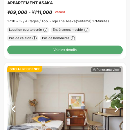
APPARTEMENT ASAKA
¥69,000 - ¥111,000
Vacant
17.10㎡〜 /
4Etages /
Tobu-Tojo line Asaka(Saitama) 17Minutes
Location courte durée
Entièrement meublé
Pas de caution
Pas de honoraires
Voir les détails
SOCIAL RESIDENCE