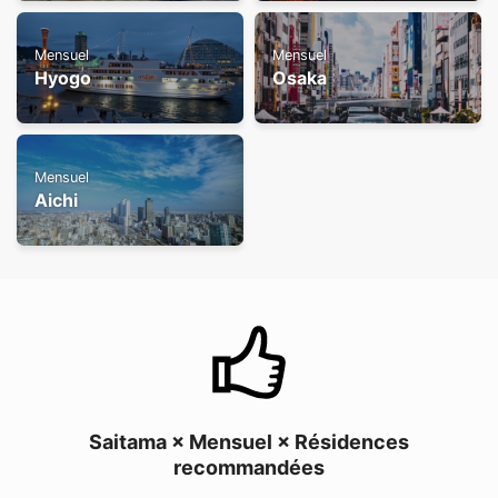
Mensuel
Mensuel
Hyogo
Osaka
Mensuel
Aichi
Saitama × Mensuel × Résidences
recommandées