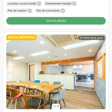
Location courte durée
Entièrement meublé
Pas de caution
Pas de honoraires
Voir les détails
SOCIAL RESIDENCE
1
/
3