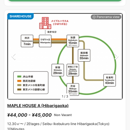
SHAREHOUSE
1
/
3
MAPLE HOUSE A (Hibarigaoka)
¥44,000 - ¥45,000
Non Vacant
12.30㎡〜 /
2Etages /
Seibu-Ikebukuro line Hibarigaoka(Tokyo)
10Minutes