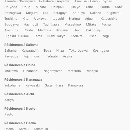
Kamata・Shinagawa・Akihabara・Aoyama
Asakusa・Ueno・Toyosu
Chiyoda
Chuo
Minato
Shinjuku
Bunkyo
Taito
Sumida
Koto
Shinagawa
Meguro
Ota
Setagaya
Shibuya
Nakano
Suginami
Toshima
Kita
Arakawa
Itabashi
Nerima
Adachi
Katsushika
Edogawa
Hachiouji
Tachikawa
Musashino
Mitaka
Fuchu
Akishima
Chofu
Machida
Koganei
Hino
Kokubunji
Higashi-Kurume
Tama
Nishi-Tokyo
Kodaira
Fussa
Inagi
Résidences à Saitama
Saitama
Kawaguchi
Toda
Niiza
Tokorozawa
Koshigaya
Kawagoe
Fujimino-shi
Warabi
Asaka
Résidences à Chiba
Ichikawa
Funabashi
Nagareyama
Matsudo
Yachiyo
Résidences à Kanagawa
Yokohama
Kawasaki
Sagamihara
Kamakura
Résidences à Aichi
Kariya
Résidences à Kyoto
Kyoto
Résidences à Osaka
Osaka
Settsu
Takatsuki