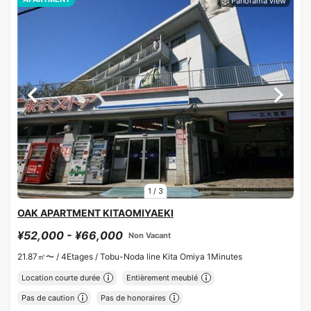
1
/
3
OAK APARTMENT KITAOMIYAEKI
¥52,000 - ¥66,000
Non Vacant
21.87㎡〜 /
4Etages /
Tobu-Noda line Kita Omiya 1Minutes
Location courte durée
Entièrement meublé
Pas de caution
Pas de honoraires