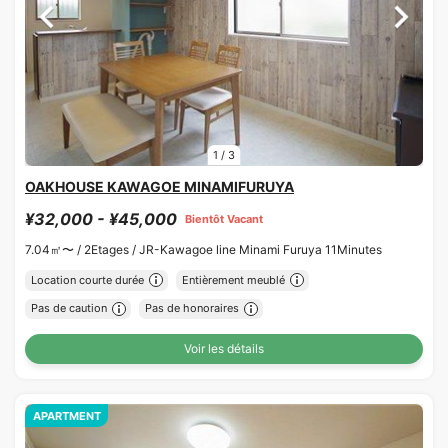
1
/
3
OAKHOUSE KAWAGOE MINAMIFURUYA
¥32,000 - ¥45,000
Bientôt Vacant
7.04㎡〜 /
2Etages /
JR-Kawagoe line Minami Furuya 11Minutes
Location courte durée
Entièrement meublé
Pas de caution
Pas de honoraires
Voir les détails
APARTMENT