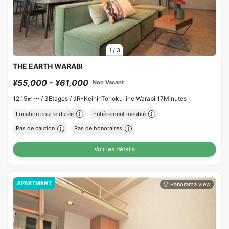
1
/
3
THE EARTH WARABI
¥55,000 - ¥61,000
Non Vacant
12.15㎡〜 /
3Etages /
JR-KeihinTohoku line Warabi 17Minutes
Location courte durée
Entièrement meublé
Pas de caution
Pas de honoraires
Voir les détails
APARTMENT