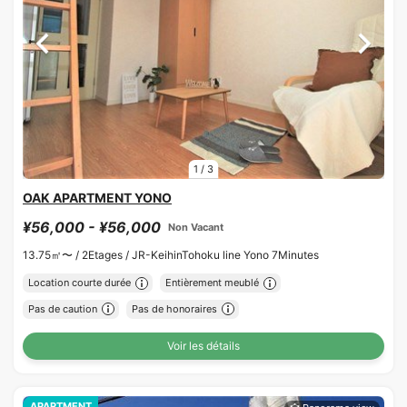
1
/
3
OAK APARTMENT YONO
¥56,000 - ¥56,000
Non Vacant
13.75㎡〜 /
2Etages /
JR-KeihinTohoku line Yono 7Minutes
Location courte durée
Entièrement meublé
Pas de caution
Pas de honoraires
Voir les détails
APARTMENT