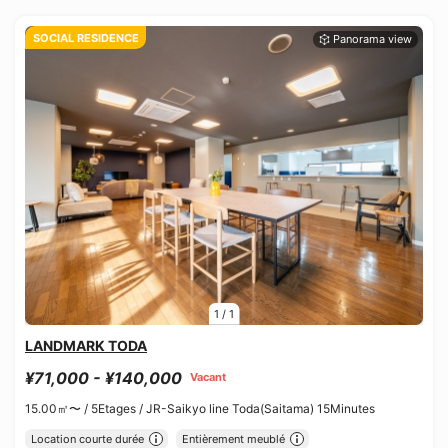
SOCIAL RESIDENCE
1
/
1
LANDMARK TODA
¥71,000 - ¥140,000
Vacant
15.00㎡〜 /
5Etages /
JR-Saikyo line Toda(Saitama) 15Minutes
Location courte durée
Entièrement meublé