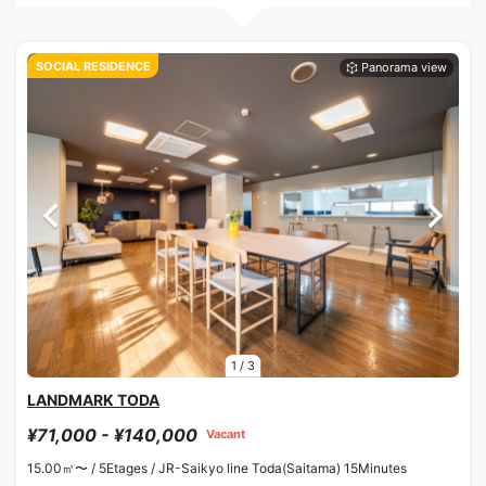
SOCIAL RESIDENCE
1
/
3
LANDMARK TODA
¥71,000 - ¥140,000
Vacant
15.00㎡〜 /
5Etages /
JR-Saikyo line Toda(Saitama) 15Minutes