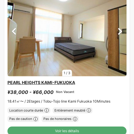
1
/
3
PEARL HEIGHTS KAMI-FUKUOKA
¥38,000 - ¥66,000
Non Vacant
18.41㎡〜 /
2Etages /
Tobu-Tojo line Kami Fukuoka 10Minutes
Location courte durée
Entièrement meublé
Pas de caution
Pas de honoraires
Voir les détails