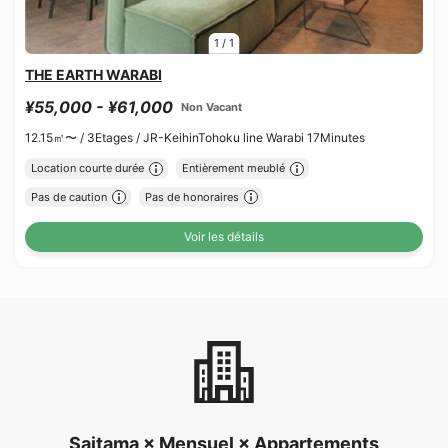
1
/
1
THE EARTH WARABI
¥55,000 - ¥61,000
Non Vacant
12.15㎡〜 /
3Etages /
JR-KeihinTohoku line Warabi 17Minutes
Location courte durée
Entièrement meublé
Pas de caution
Pas de honoraires
Voir les détails
Saitama × Mensuel × Appartements