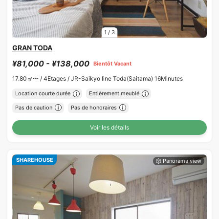
1
/
3
GRAN TODA
¥81,000 - ¥138,000
Bientôt Vacant
17.80㎡〜 /
4Etages /
JR-Saikyo line Toda(Saitama) 16Minutes
Location courte durée
Entièrement meublé
Pas de caution
Pas de honoraires
Voir les détails
SHAREHOUSE