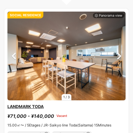
SOCIAL RESIDENCE
1
/
3
LANDMARK TODA
¥71,000 - ¥140,000
Vacant
15.00㎡〜 /
5Etages /
JR-Saikyo line Toda(Saitama) 15Minutes