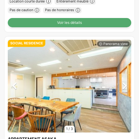
Location courte durée
Entièrement meublé
Pas de caution
Pas de honoraires
Voir les détails
SOCIAL RESIDENCE
1
/
3
APPARTEMENT ASAKA