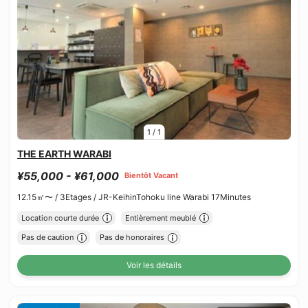
1
/
1
THE EARTH WARABI
¥55,000 - ¥61,000
Bientôt Vacant
12.15㎡〜 /
3Etages /
JR-KeihinTohoku line Warabi 17Minutes
Location courte durée
Entièrement meublé
Pas de caution
Pas de honoraires
Voir les détails