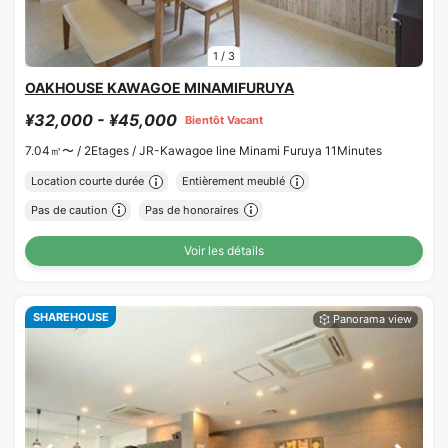
1
/
3
OAKHOUSE KAWAGOE MINAMIFURUYA
¥32,000 - ¥45,000
Bientôt Vacant
7.04㎡〜 /
2Etages /
JR-Kawagoe line Minami Furuya 11Minutes
Location courte durée
Entièrement meublé
Pas de caution
Pas de honoraires
Voir les détails
SHAREHOUSE