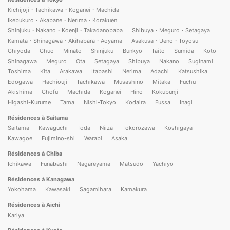
Kichijoji・Tachikawa・Koganei・Machida
Ikebukuro・Akabane・Nerima・Korakuen
Shinjuku・Nakano・Koenji・Takadanobaba
Shibuya・Meguro・Setagaya
Kamata・Shinagawa・Akihabara・Aoyama
Asakusa・Ueno・Toyosu
Chiyoda
Chuo
Minato
Shinjuku
Bunkyo
Taito
Sumida
Koto
Shinagawa
Meguro
Ota
Setagaya
Shibuya
Nakano
Suginami
Toshima
Kita
Arakawa
Itabashi
Nerima
Adachi
Katsushika
Edogawa
Hachiouji
Tachikawa
Musashino
Mitaka
Fuchu
Akishima
Chofu
Machida
Koganei
Hino
Kokubunji
Higashi-Kurume
Tama
Nishi-Tokyo
Kodaira
Fussa
Inagi
Résidences à Saitama
Saitama
Kawaguchi
Toda
Niiza
Tokorozawa
Koshigaya
Kawagoe
Fujimino-shi
Warabi
Asaka
Résidences à Chiba
Ichikawa
Funabashi
Nagareyama
Matsudo
Yachiyo
Résidences à Kanagawa
Yokohama
Kawasaki
Sagamihara
Kamakura
Résidences à Aichi
Kariya