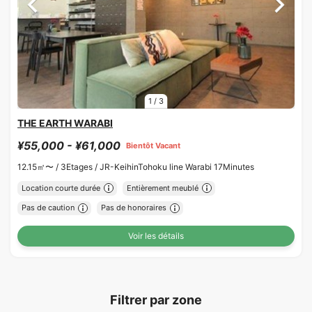
1
/
3
THE EARTH WARABI
¥55,000 - ¥61,000
Bientôt Vacant
12.15㎡〜 /
3Etages /
JR-KeihinTohoku line Warabi 17Minutes
Location courte durée
Entièrement meublé
Pas de caution
Pas de honoraires
Voir les détails
Filtrer par zone