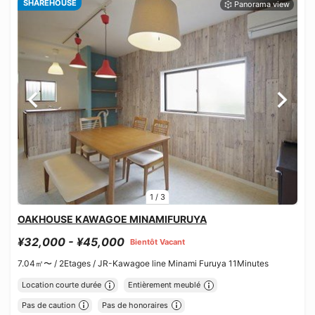
SHAREHOUSE
1
/
3
OAKHOUSE KAWAGOE MINAMIFURUYA
¥32,000 - ¥45,000
Bientôt Vacant
7.04㎡〜 /
2Etages /
JR-Kawagoe line Minami Furuya 11Minutes
Location courte durée
Entièrement meublé
Pas de caution
Pas de honoraires