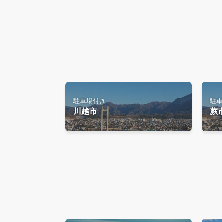
駐車場付き
駐
川越市
蕨