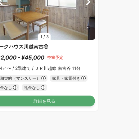
1
/
3
ークハウス川越南古谷
2,000 - ¥45,000
空室予定
04㎡〜 /
2階建て /
ＪＲ川越線 南古谷 11分
期契約（マンスリー）
家具・家電付き
金なし
礼金なし
詳細を見る