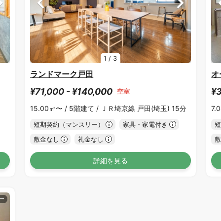
1
/
3
ランドマーク戸田
オ
¥71,000 - ¥140,000
¥3
空室
15.00㎡〜 /
5階建て /
ＪＲ埼京線 戸田(埼玉) 15分
7.
短期契約（マンスリー）
家具・家電付き
短
敷金なし
礼金なし
敷
詳細を見る