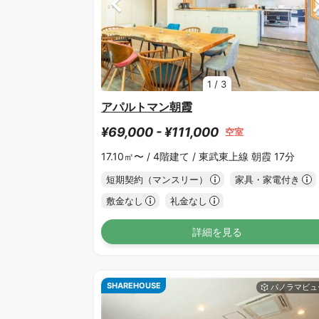
1
/
3
アパルトマン朝霞
¥69,000 - ¥111,000
空室
17.10㎡〜 /
4階建て /
東武東上線 朝霞 17分
短期契約（マンスリー）
家具・家電付き
敷金なし
礼金なし
詳細を見る
SHAREHOUSE