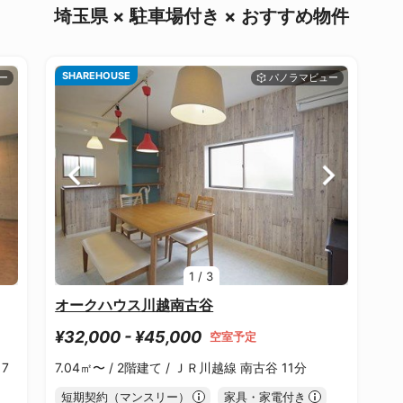
埼玉県 × 駐車場付き × おすすめ物件
SHAREHOUSE
1
/
3
オークハウス川越南古谷
¥32,000 - ¥45,000
空室予定
7
7.04㎡〜 /
2階建て /
ＪＲ川越線 南古谷 11分
短期契約（マンスリー）
家具・家電付き