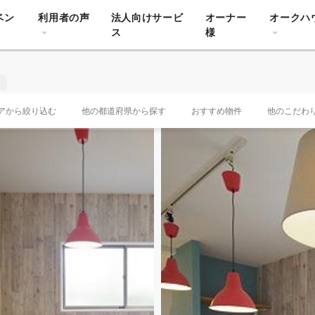
ベン
利用者の声
法人向けサービ
オーナー
オークハ
ス
様
アから絞り込む
他の都道府県から探す
おすすめ物件
他のこだわ