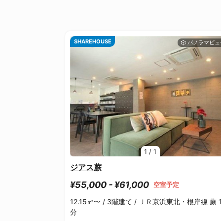
SHAREHOUSE
1
/
1
ジアス蕨
¥55,000 - ¥61,000
空室予定
12.15㎡〜 /
3階建て /
ＪＲ京浜東北・根岸線 蕨 1
分