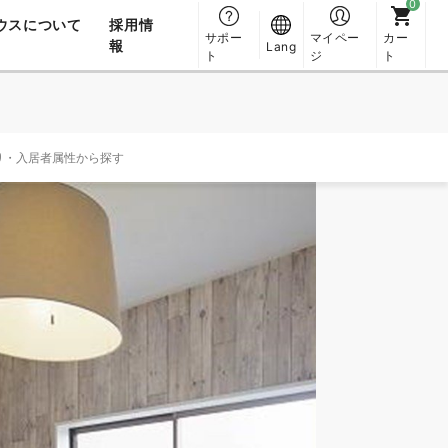
ウスについて
採用情
サポー
マイペー
カー
報
Lang
ト
ジ
ト
り・入居者属性から探す