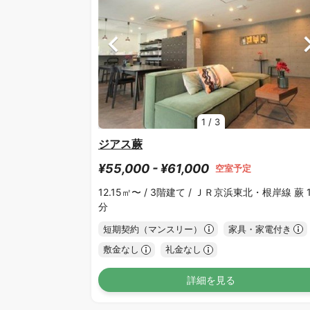
1
/
3
ジアス蕨
¥55,000 - ¥61,000
空室予定
12.15㎡〜 /
3階建て /
ＪＲ京浜東北・根岸線 蕨 1
分
短期契約（マンスリー）
家具・家電付き
敷金なし
礼金なし
詳細を見る