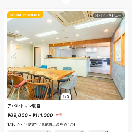
SOCIAL RESIDENCE
1
/
3
アパルトマン朝霞
¥69,000 - ¥111,000
空室
17.10㎡〜 /
4階建て /
東武東上線 朝霞 17分