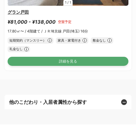
1
/
1
グラン戸田
¥81,000 - ¥138,000
空室予定
17.80㎡〜 /
4階建て /
ＪＲ埼京線 戸田(埼玉) 16分
短期契約（マンスリー）
家具・家電付き
敷金なし
礼金なし
詳細を見る
他のこだわり・入居者属性から探す