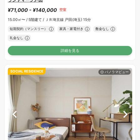
¥71,000 - ¥140,000
空室
15.00㎡〜 /
5階建て /
ＪＲ埼京線 戸田(埼玉) 15分
短期契約（マンスリー）
家具・家電付き
敷金なし
礼金なし
詳細を見る
SOCIAL RESIDENCE