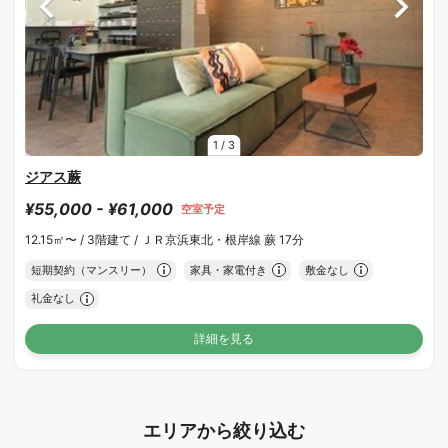
1
/
3
ジアス蕨
¥55,000 - ¥61,000
空室予定
12.15㎡〜 /
3階建て /
ＪＲ京浜東北・根岸線 蕨 17分
短期契約（マンスリー）
家具・家電付き
敷金なし
礼金なし
詳細を見る
エリアから絞り込む