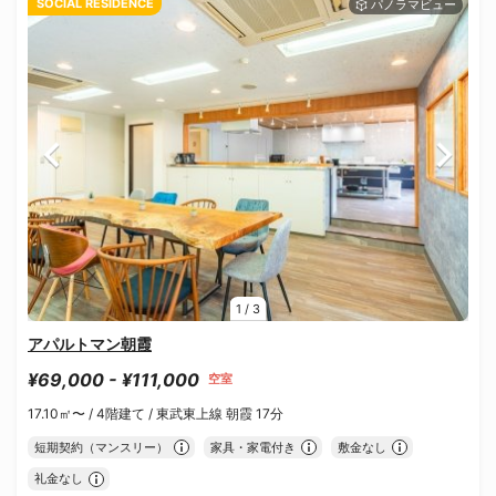
SOCIAL RESIDENCE
1
/
3
アパルトマン朝霞
¥69,000 - ¥111,000
空室
17.10㎡〜 /
4階建て /
東武東上線 朝霞 17分
短期契約（マンスリー）
家具・家電付き
敷金なし
礼金なし