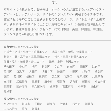
す。
本サイトに掲載されている物件は、オークハウスが運営するシェアハウス・
アパートと、ホテルポータルサイトのグランステイへ掲載するホテルです。
空室情報は毎15分ごとに更新されるのでどのポータルサイトより早く正確で
す。新規物件や本サイトにしかないお得なキャンペーン情報も随時更新して
います。各種問合せはヘルプセンターにて日本語、英語、韓国語、中国語、
フランス語で24時間受付けています。
東京都のシェアハウスを探す
吉祥寺・立川・小金井・町田エリア
池袋・赤羽・練馬・後楽園エリア
新宿・中野・高円寺・高田馬場エリア
渋谷・目黒・世田谷エリア
蒲田・品川・秋葉原・青山エリア
浅草・上野・豊洲エリア
千代田区
中央区
港区
新宿区
文京区
台東区
墨田区
江東区
品川区
目黒区
大田区
世田谷区
渋谷区
中野区
杉並区
豊島区
北区
荒川区
板橋区
練馬区
足立区
葛飾区
江戸川区
八王子市
立川市
武蔵野市
三鷹市
府中市
昭島市
調布市
町田市
小金井市
日野市
国分寺市
東久留米市
多摩市
西東京市
小平市
福生市
稲城市
埼玉県のシェアハウスを探す
さいたま市
川口市
戸田市
新座市
所沢市
越谷市
川越市
ふじみ野市
蕨市
朝霞市