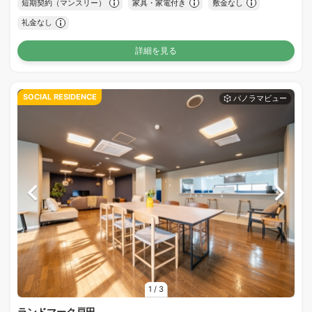
短期契約（マンスリー）
家具・家電付き
敷金なし
礼金なし
詳細を見る
SOCIAL RESIDENCE
1
/
3
ランドマーク戸田