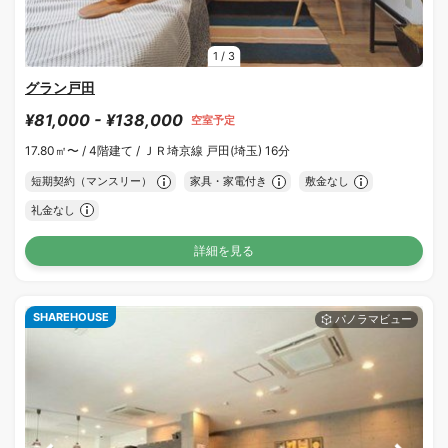
1
/
3
グラン戸田
¥81,000 - ¥138,000
空室予定
17.80㎡〜 /
4階建て /
ＪＲ埼京線 戸田(埼玉) 16分
短期契約（マンスリー）
家具・家電付き
敷金なし
礼金なし
詳細を見る
SHAREHOUSE