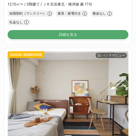
12.15㎡〜 /
3階建て /
ＪＲ京浜東北・根岸線 蕨 17分
短期契約（マンスリー）
家具・家電付き
敷金なし
礼金なし
詳細を見る
SOCIAL RESIDENCE