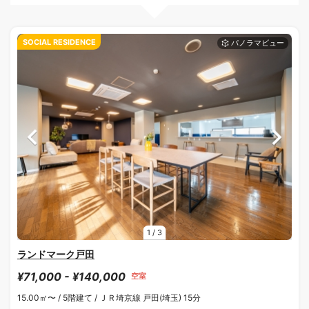
SOCIAL RESIDENCE
1
/
3
ランドマーク戸田
¥71,000 - ¥140,000
空室
15.00㎡〜 /
5階建て /
ＪＲ埼京線 戸田(埼玉) 15分