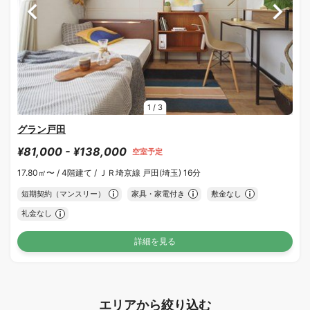
1
/
3
グラン戸田
¥81,000 - ¥138,000
空室予定
17.80㎡〜 /
4階建て /
ＪＲ埼京線 戸田(埼玉) 16分
短期契約（マンスリー）
家具・家電付き
敷金なし
礼金なし
詳細を見る
エリアから絞り込む