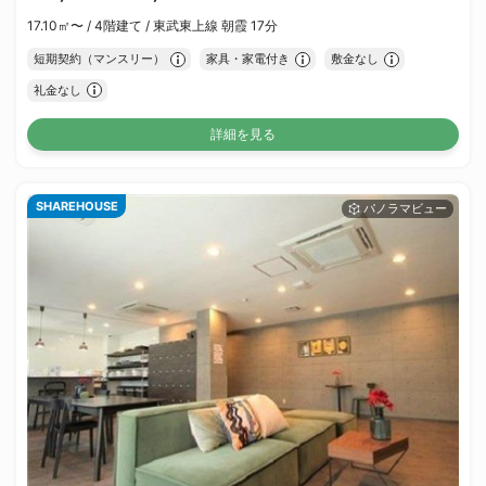
17.10㎡〜 /
4階建て /
東武東上線 朝霞 17分
短期契約（マンスリー）
家具・家電付き
敷金なし
礼金なし
詳細を見る
SHAREHOUSE