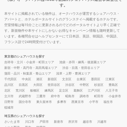
す。
本サイトに掲載されている物件は、オークハウスが運営するシェアハウス・
アパートと、ホテルポータルサイトのグランステイへ掲載するホテルです。
空室情報は毎15分ごとに更新されるのでどのポータルサイトより早く正確で
す。新規物件や本サイトにしかないお得なキャンペーン情報も随時更新して
います。各種問合せはヘルプセンターにて日本語、英語、韓国語、中国語、
フランス語で24時間受付けています。
東京都のシェアハウスを探す
吉祥寺・立川・小金井・町田エリア
池袋・赤羽・練馬・後楽園エリア
新宿・中野・高円寺・高田馬場エリア
渋谷・目黒・世田谷エリア
蒲田・品川・秋葉原・青山エリア
浅草・上野・豊洲エリア
千代田区
中央区
港区
新宿区
文京区
台東区
墨田区
江東区
品川区
目黒区
大田区
世田谷区
渋谷区
中野区
杉並区
豊島区
北区
荒川区
板橋区
練馬区
足立区
葛飾区
江戸川区
八王子市
立川市
武蔵野市
三鷹市
府中市
昭島市
調布市
町田市
小金井市
日野市
国分寺市
東久留米市
多摩市
西東京市
小平市
福生市
稲城市
埼玉県のシェアハウスを探す
さいたま市
川口市
戸田市
新座市
所沢市
越谷市
川越市