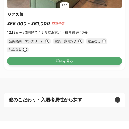
1
/
1
ジアス蕨
¥55,000 - ¥61,000
空室予定
12.15㎡〜 /
3階建て /
ＪＲ京浜東北・根岸線 蕨 17分
短期契約（マンスリー）
家具・家電付き
敷金なし
礼金なし
詳細を見る
他のこだわり・入居者属性から探す