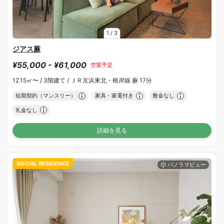
1
/
3
ジアス蕨
¥55,000 - ¥61,000
空室予定
12.15㎡〜 /
3階建て /
ＪＲ京浜東北・根岸線 蕨 17分
短期契約（マンスリー）
家具・家電付き
敷金なし
礼金なし
詳細を見る
SOCIAL RESIDENCE