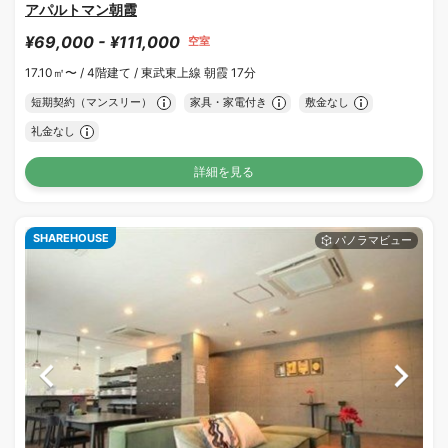
アパルトマン朝霞
¥69,000 - ¥111,000
空室
17.10㎡〜 /
4階建て /
東武東上線 朝霞 17分
短期契約（マンスリー）
家具・家電付き
敷金なし
礼金なし
詳細を見る
SHAREHOUSE