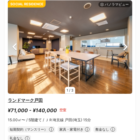
SOCIAL RESIDENCE
1
/
3
ランドマーク戸田
¥71,000 - ¥140,000
空室
15.00㎡〜 /
5階建て /
ＪＲ埼京線 戸田(埼玉) 15分
短期契約（マンスリー）
家具・家電付き
敷金なし
礼金なし