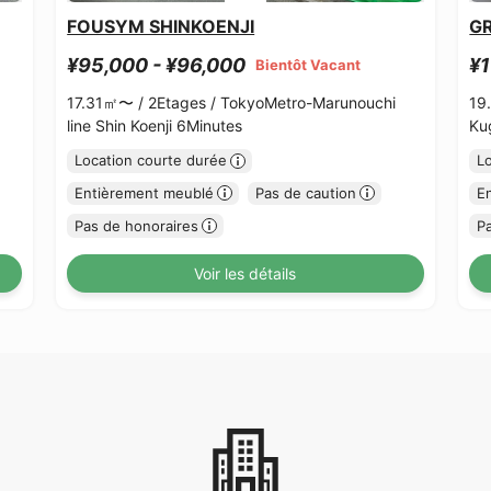
FOUSYM SHINKOENJI
G
¥95,000 - ¥96,000
¥1
Bientôt Vacant
17.31㎡〜 /
2Etages /
TokyoMetro-Marunouchi
19
line Shin Koenji 6Minutes
Ku
Location courte durée
L
Entièrement meublé
Pas de caution
E
Pas de honoraires
P
Voir les détails