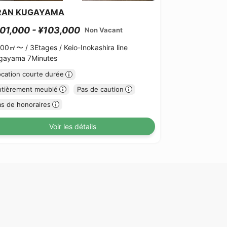
RAN KUGAYAMA
01,000 - ¥103,000
Non Vacant
.00㎡〜 /
3Etages /
Keio-Inokashira line
gayama 7Minutes
ocation courte durée
ntièrement meublé
Pas de caution
as de honoraires
Voir les détails