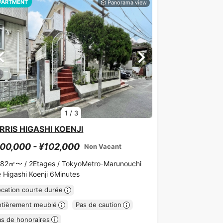
PARTMENT
1
/
3
RRIS HIGASHI KOENJI
00,000 - ¥102,000
Non Vacant
.82㎡〜 /
2Etages /
TokyoMetro-Marunouchi
e Higashi Koenji 6Minutes
ocation courte durée
ntièrement meublé
Pas de caution
as de honoraires