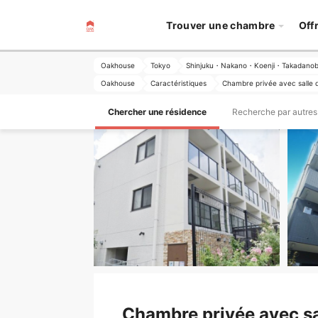
Trouver une chambre
Off
Oakhouse
Tokyo
Shinjuku・Nakano・Koenji・Takadano
Oakhouse
Caractéristiques
Chambre privée avec salle de
Chercher une résidence
Recherche par autres 
Chambre privée avec sal