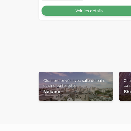
Voir les détails
Chambre privée avec salle de bain,
Cham
cuisine ou toilettes
cuis
Nakano
Sh