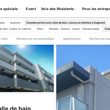
re spéciale
Event
Voix des Résidents
Pour les entrep
baba
Suginami
Chambre privée avec salle de bain, cuisine ou toilettes à Suginami
 bain, cuisine ou toilettes
Tokyo
Shinjuku・Nakano・Koenji・Takadanobaba
Cham
villes
Résidences recommandées
appartement
Rechercher par
le de bain,