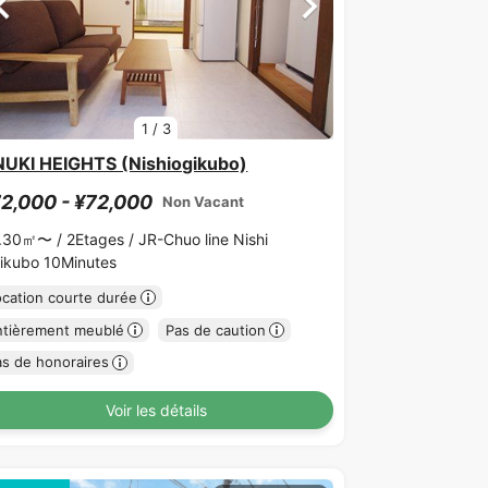
1
/
3
UKI HEIGHTS (Nishiogikubo)
2,000 - ¥72,000
Non Vacant
.30㎡〜 /
2Etages /
JR-Chuo line Nishi
ikubo 10Minutes
ocation courte durée
ntièrement meublé
Pas de caution
as de honoraires
Voir les détails