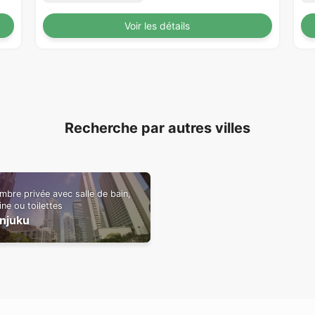
Voir les détails
Recherche par autres villes
bre privée avec salle de bain,
ine ou toilettes
injuku