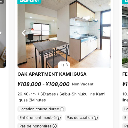
APARTMENT
A
1
/
3
OAK APARTMENT KAMI IGUSA
FE
¥108,000 - ¥108,000
¥1
Non Vacant
26.40㎡〜 /
3Etages /
Seibu-Shinjuku line Kami
10
Igusa 2Minutes
lin
Location courte durée
L
Entièrement meublé
Pas de caution
E
Pas de honoraires
P