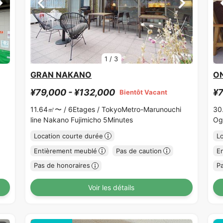
1
/
3
GRAN NAKANO
ON
¥79,000 - ¥132,000
¥7
Bientôt Vacant
11.64㎡〜 /
6Etages /
TokyoMetro-Marunouchi
30
line Nakano Fujimicho 5Minutes
Og
Location courte durée
L
Entièrement meublé
Pas de caution
E
Pas de honoraires
P
Voir les détails