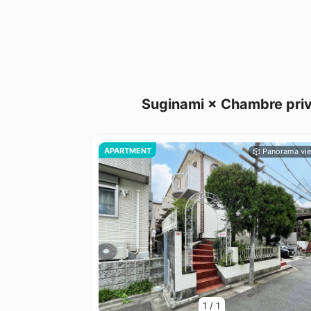
Suginami × Chambre privé
APARTMENT
1
/
1