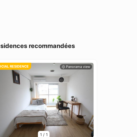
× Résidences recommandées
OCIAL RESIDENCE
1
/
1