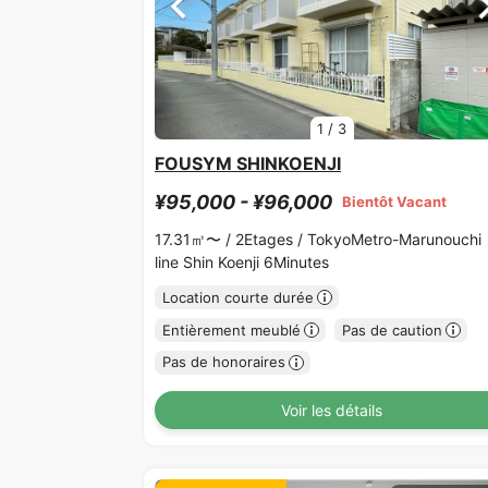
1
/
3
FOUSYM SHINKOENJI
¥95,000 - ¥96,000
Bientôt Vacant
17.31㎡〜 /
2Etages /
TokyoMetro-Marunouchi
line Shin Koenji 6Minutes
Location courte durée
Entièrement meublé
Pas de caution
Pas de honoraires
Voir les détails