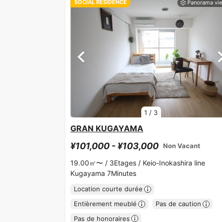
SOCIAL RESIDENCE
1
/
3
GRAN KUGAYAMA
¥101,000 - ¥103,000
Non Vacant
19.00㎡〜 /
3Etages /
Keio-Inokashira line
Kugayama 7Minutes
Location courte durée
Entièrement meublé
Pas de caution
Pas de honoraires