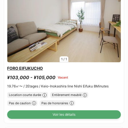
1
/
1
FORO EIFUKUCHO
¥103,000 - ¥105,000
Vacant
19.76㎡〜 /
2Etages /
Keio-Inokashira line Nishi Eifuku 8Minutes
Location courte durée
Entièrement meublé
Pas de caution
Pas de honoraires
Voir les détails