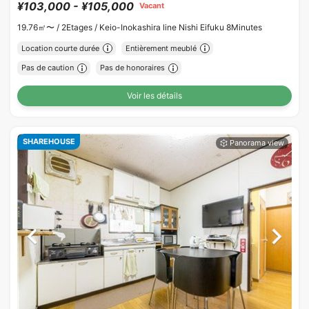
¥103,000 - ¥105,000
Vacant
19.76㎡〜 /
2Etages /
Keio-Inokashira line Nishi Eifuku 8Minutes
Location courte durée
Entièrement meublé
Pas de caution
Pas de honoraires
Voir les détails
SHAREHOUSE