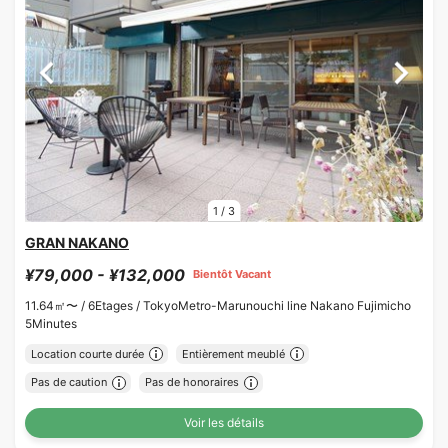
1
/
3
GRAN NAKANO
¥79,000 - ¥132,000
Bientôt Vacant
11.64㎡〜 /
6Etages /
TokyoMetro-Marunouchi line Nakano Fujimicho
5Minutes
Location courte durée
Entièrement meublé
Pas de caution
Pas de honoraires
Voir les détails