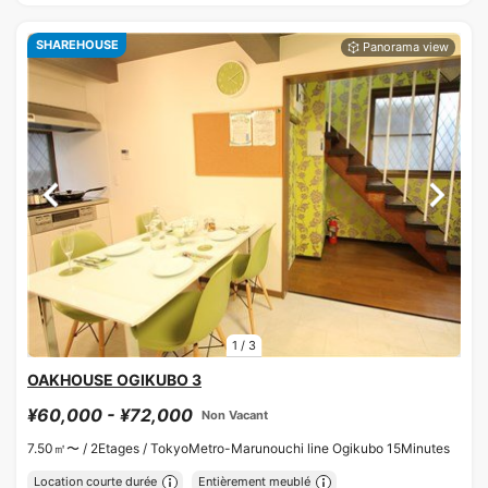
SHAREHOUSE
1
/
3
OAKHOUSE OGIKUBO 3
¥60,000 - ¥72,000
Non Vacant
7.50㎡〜 /
2Etages /
TokyoMetro-Marunouchi line Ogikubo 15Minutes
Location courte durée
Entièrement meublé