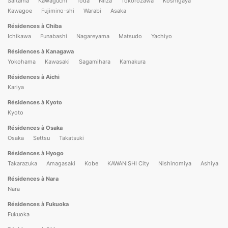
Saitama
Kawaguchi
Toda
Niiza
Tokorozawa
Koshigaya
Kawagoe
Fujimino-shi
Warabi
Asaka
Résidences à Chiba
Ichikawa
Funabashi
Nagareyama
Matsudo
Yachiyo
Résidences à Kanagawa
Yokohama
Kawasaki
Sagamihara
Kamakura
Résidences à Aichi
Kariya
Résidences à Kyoto
Kyoto
Résidences à Osaka
Osaka
Settsu
Takatsuki
Résidences à Hyogo
Takarazuka
Amagasaki
Kobe
KAWANISHI City
Nishinomiya
Ashiya
Résidences à Nara
Nara
Résidences à Fukuoka
Fukuoka