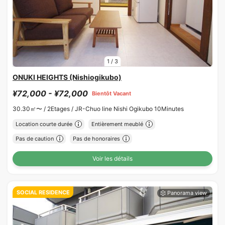
1
/
3
ONUKI HEIGHTS (Nishiogikubo)
¥72,000 - ¥72,000
Bientôt Vacant
30.30㎡〜 /
2Etages /
JR-Chuo line Nishi Ogikubo 10Minutes
Location courte durée
Entièrement meublé
Pas de caution
Pas de honoraires
Voir les détails
SOCIAL RESIDENCE