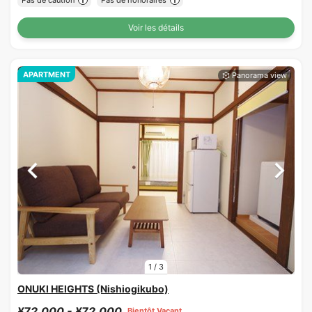
Voir les détails
APARTMENT
1
/
3
ONUKI HEIGHTS (Nishiogikubo)
¥72,000 - ¥72,000
Bientôt Vacant