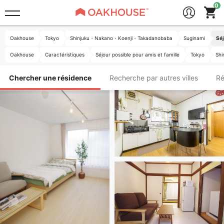
Oakhouse
Tokyo
Shinjuku・Nakano・Koenji・Takadanobaba
Suginami
Séj
Oakhouse
Caractéristiques
Séjour possible pour amis et famille
Tokyo
Sh
Chercher une résidence
Recherche par autres villes
Ré