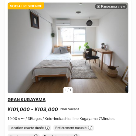
SOCIAL RESIDENCE
1
/
1
GRAN KUGAYAMA
¥101,000 - ¥103,000
Non Vacant
19.00㎡〜 /
3Etages /
Keio-Inokashira line Kugayama 7Minutes
Location courte durée
Entièrement meublé