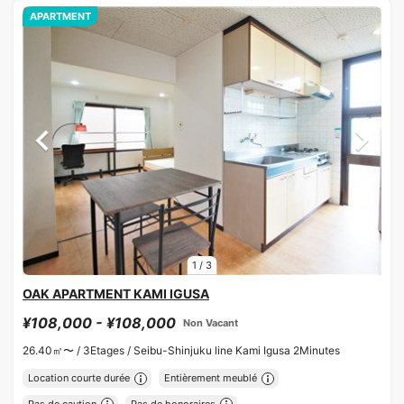
APARTMENT
1
/
3
OAK APARTMENT KAMI IGUSA
¥108,000 - ¥108,000
Non Vacant
26.40㎡〜 /
3Etages /
Seibu-Shinjuku line Kami Igusa 2Minutes
Location courte durée
Entièrement meublé
Pas de caution
Pas de honoraires