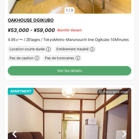
1
/
3
OAKHOUSE OGIKUBO
¥53,000 - ¥59,000
Bientôt Vacant
4.95㎡〜 /
2Etages /
TokyoMetro-Marunouchi line Ogikubo 10Minutes
Location courte durée
Entièrement meublé
Pas de caution
Pas de honoraires
Voir les détails
APARTMENT