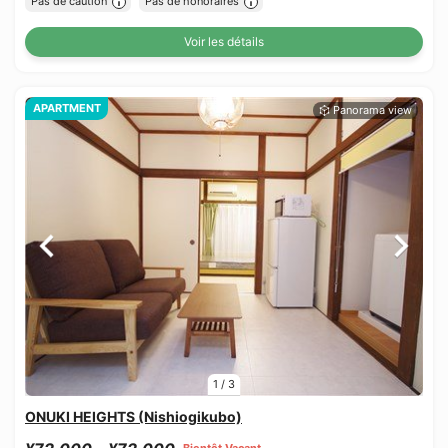
Pas de caution
Pas de honoraires
Voir les détails
APARTMENT
1
/
3
ONUKI HEIGHTS (Nishiogikubo)