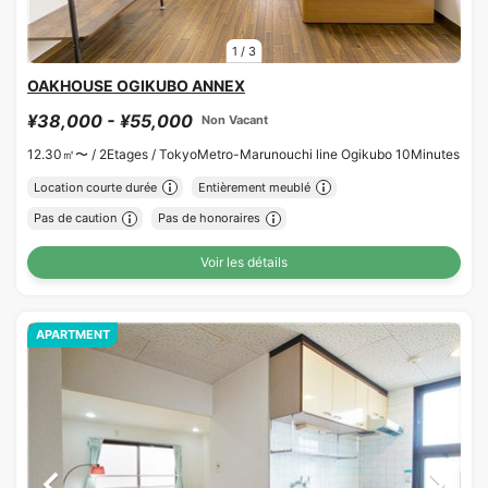
1
/
3
OAKHOUSE OGIKUBO ANNEX
¥38,000 - ¥55,000
Non Vacant
12.30㎡〜 /
2Etages /
TokyoMetro-Marunouchi line Ogikubo 10Minutes
Location courte durée
Entièrement meublé
Pas de caution
Pas de honoraires
Voir les détails
APARTMENT