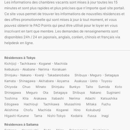
Les informations des chambres vacants sont mises à jour toutes les 15
minutes et sont plus rapides et plus précises que n'importe quel site portail.
Ce site vous permet de trouver les informations de nouvelles résidences et
des offres promotionnelle qui sont mises à jour à tout moment, et vous
pouvez obtenir le PAO Points qui peut être utilisé pour le loyer en vous
inscrivant en tant que membre. Les demandes de renseignements sont
disponibles 24h / 24 en japonais, anglais, coréen, chinois et français via
helpdesk en ligne.
Résidences à Tokyo
Kichijoji・Tachikawa・Koganei・Machida
Ikebukuro・Akabane・Nerima・Korakuen
Shinjuku・Nakano・Koenji・Takadanobaba
Shibuya・Meguro・Setagaya
Kamata・Shinagawa・Akihabara・Aoyama
Asakusa・Ueno・Toyosu
Chiyoda
Chuo
Minato
Shinjuku
Bunkyo
Taito
Sumida
Koto
Shinagawa
Meguro
Ota
Setagaya
Shibuya
Nakano
Suginami
Toshima
Kita
Arakawa
Itabashi
Nerima
Adachi
Katsushika
Edogawa
Hachiouji
Tachikawa
Musashino
Mitaka
Fuchu
Akishima
Chofu
Machida
Koganei
Hino
Kokubunji
Higashi-Kurume
Tama
Nishi-Tokyo
Kodaira
Fussa
Inagi
Résidences à Saitama