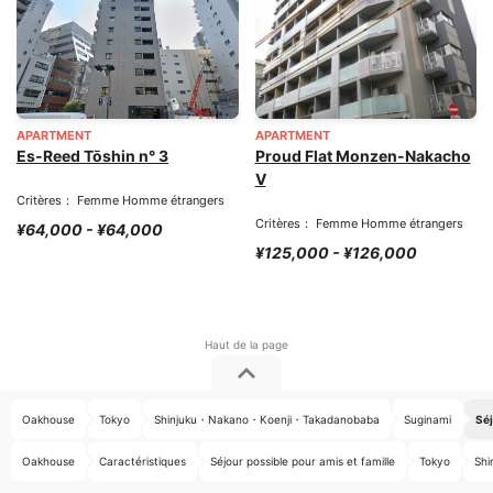
APARTMENT
APARTMENT
Es-Reed Tōshin n° 3
Proud Flat Monzen-Nakacho
V
Critères： Femme Homme étrangers
Critères： Femme Homme étrangers
¥64,000 - ¥64,000
¥125,000 - ¥126,000
Oakhouse
Tokyo
Shinjuku・Nakano・Koenji・Takadanobaba
Suginami
Séj
Oakhouse
Caractéristiques
Séjour possible pour amis et famille
Tokyo
Sh