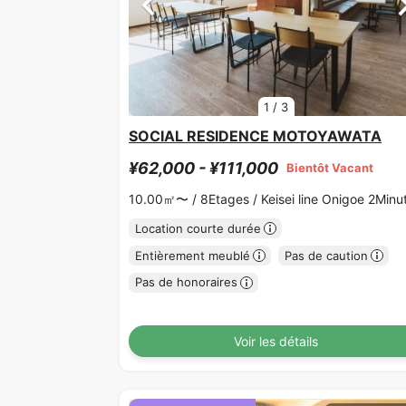
1
/
3
SOCIAL RESIDENCE MOTOYAWATA
¥62,000 - ¥111,000
Bientôt Vacant
10.00㎡〜 /
8Etages /
Keisei line Onigoe 2Minu
Location courte durée
Entièrement meublé
Pas de caution
Pas de honoraires
Voir les détails