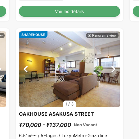
Voir les détails
SHAREHOUSE
1
/
3
OAKHOUSE ASAKUSA STREET
¥70,000 - ¥137,000
Non Vacant
6.51㎡〜 /
5Etages /
TokyoMetro-Ginza line