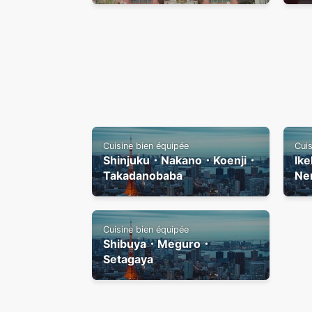
Cuisine bien équipée
Cuis
Shinjuku・Nakano・Koenji・
Ik
Takadanobaba
Ne
Cuisine bien équipée
Shibuya・Meguro・
Setagaya