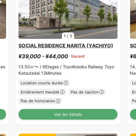
1
/
3
SOCIAL RESIDENCE NARITA (YACHIYO)
SO
¥39,000 - ¥44,000
¥6
Vacant
tes
13.50㎡〜 /
6Etages /
ToyoKosoku Railway Toyo
14
Katsutadai 13Minutes
Na
Location courte durée
L
Entièrement meublé
Pas de caution
E
Pas de honoraires
P
Voir les détails