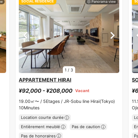
SOCIAL RESIDENCE
S
1
/
3
APPARTEMENT HIRAI
SO
¥92,000 - ¥208,000
¥6
Vacant
19.00㎡〜 /
5Etages /
JR-Sobu line Hirai(Tokyo)
11
10Minutes
Oj
Location courte durée
L
Entièrement meublé
Pas de caution
E
Pas de honoraires
P