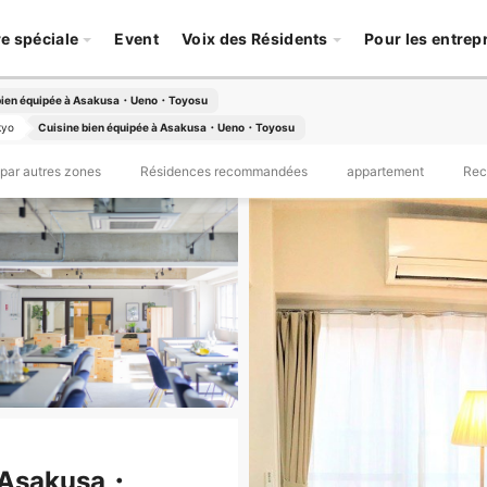
re spéciale
Event
Voix des Résidents
Pour les entrep
bien équipée à Asakusa・Ueno・Toyosu
kyo
Cuisine bien équipée à Asakusa・Ueno・Toyosu
par autres zones
Résidences recommandées
appartement
Rec
à Asakusa・