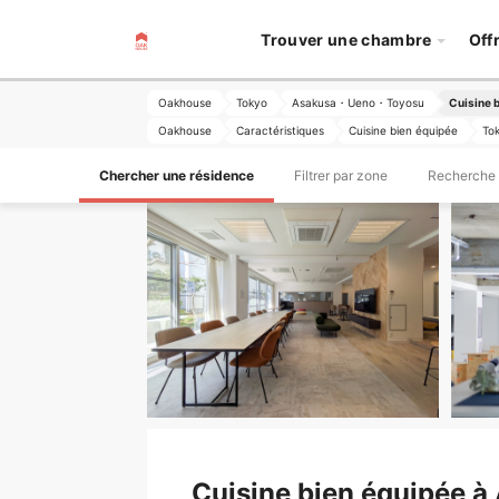
Trouver une chambre
Off
Oakhouse
Tokyo
Asakusa・Ueno・Toyosu
Cuisine 
Oakhouse
Caractéristiques
Cuisine bien équipée
To
Chercher une résidence
Filtrer par zone
Recherche 
Cuisine bien équipée 