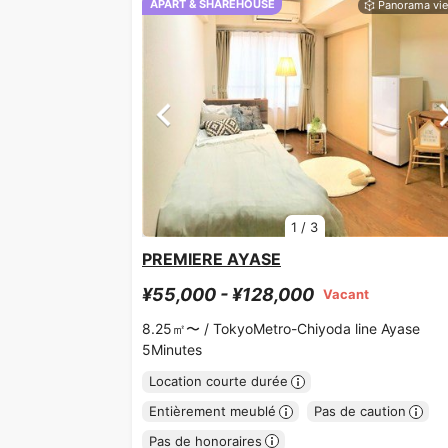
APART & SHAREHOUSE
1
/
3
PREMIERE AYASE
¥55,000 - ¥128,000
Vacant
8.25㎡〜 /
TokyoMetro-Chiyoda line Ayase
5Minutes
Location courte durée
Entièrement meublé
Pas de caution
Pas de honoraires