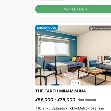
Voir les détails
SHAREHOUSE
1
/
3
THE EARTH MINAMISUNA
¥56,000 - ¥75,000
Non Vacant
7.10㎡〜 /
3Etages /
TokyoMetro-Tozai line