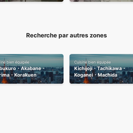
Recherche par autres zones
ine bien équipée
Cuisine bien équipée
ebukuro・Akabane・
Kichijoji・Tachikawa・
rima・Korakuen
Koganei・Machida