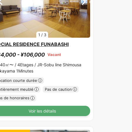
1
/
3
CIAL RESIDENCE FUNABASHI
4,000 - ¥106,000
Vacant
.40㎡〜 /
4Etages /
JR-Sobu line Shimousa
kayama 1Minutes
ocation courte durée
ntièrement meublé
Pas de caution
as de honoraires
Voir les détails