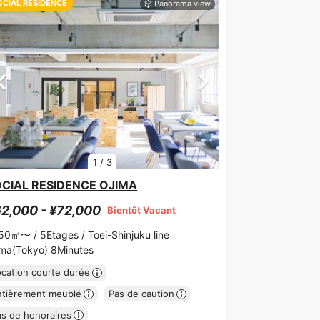
OCIAL RESIDENCE
1
/
3
CIAL RESIDENCE OJIMA
2,000 - ¥72,000
Bientôt Vacant
.50㎡〜 /
5Etages /
Toei-Shinjuku line
ima(Tokyo) 8Minutes
ocation courte durée
ntièrement meublé
Pas de caution
as de honoraires