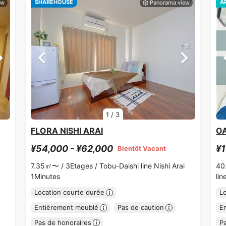
SHAREHOUSE
A
1
/
3
FLORA NISHI ARAI
O
¥54,000 - ¥62,000
¥1
Bientôt Vacant
7.35㎡〜 /
3Etages /
Tobu-Daishi line Nishi Arai
40
1Minutes
li
Location courte durée
L
Entièrement meublé
Pas de caution
E
Pas de honoraires
P