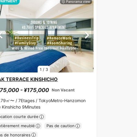
PARTMENT
1
/
3
AK TERRACE KINSHICHO
75,000 - ¥175,000
Non Vacant
.79㎡〜 /
7Etages /
TokyoMetro-Hanzomon
ne Kinshicho 9Minutes
ocation courte durée
ntièrement meublé
Pas de caution
as de honoraires