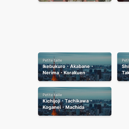
Petite taille
Peti
Ikebukuro・Akabane・
Sh
Nerima・Korakuen
Ta
Petite taille
Kichijoji・Tachikawa・
Koganei・Machida