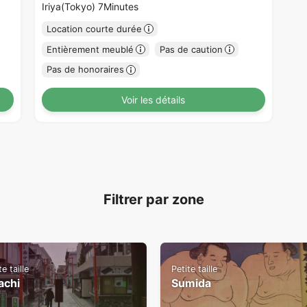
Iriya(Tokyo) 7Minutes
Location courte durée
Entièrement meublé
Pas de caution
Pas de honoraires
Voir les détails
Filtrer par zone
te taille
Petite taille
achi
Sumida