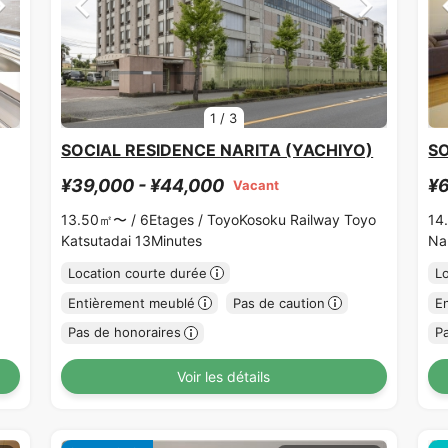
1
/
3
SOCIAL RESIDENCE NARITA (YACHIYO)
SO
¥39,000 - ¥44,000
¥6
Vacant
13.50㎡〜 /
6Etages /
ToyoKosoku Railway Toyo
14
Katsutadai 13Minutes
Na
Location courte durée
L
Entièrement meublé
Pas de caution
E
Pas de honoraires
P
Voir les détails