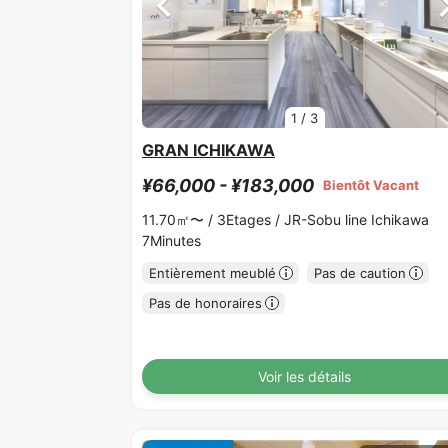
1
/
3
GRAN ICHIKAWA
¥66,000 - ¥183,000
Bientôt Vacant
11.70㎡〜 /
3Etages /
JR-Sobu line Ichikawa
7Minutes
Entièrement meublé
Pas de caution
Pas de honoraires
Voir les détails