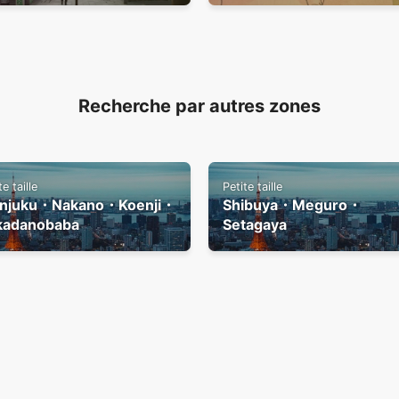
Recherche par autres zones
te taille
Petite taille
injuku・Nakano・Koenji・
Shibuya・Meguro・
kadanobaba
Setagaya