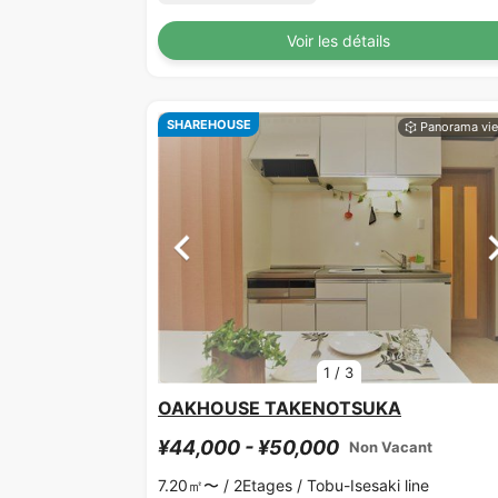
Voir les détails
SHAREHOUSE
1
/
3
OAKHOUSE TAKENOTSUKA
¥44,000 - ¥50,000
Non Vacant
7.20㎡〜 /
2Etages /
Tobu-Isesaki line