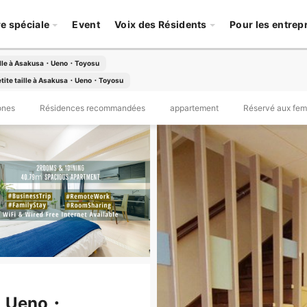
re spéciale
Event
Voix des Résidents
Pour les entrep
aille à Asakusa・Ueno・Toyosu
etite taille à Asakusa・Ueno・Toyosu
ones
Résidences recommandées
appartement
Réservé aux fe
sa・Ueno・