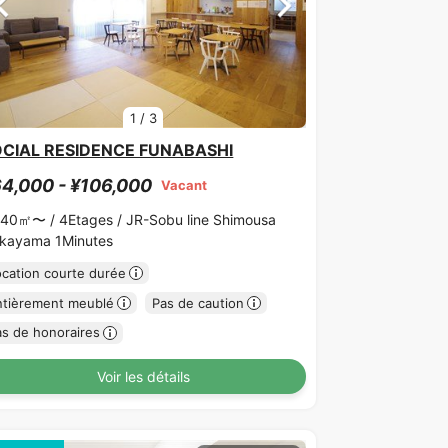
1
/
3
CIAL RESIDENCE FUNABASHI
4,000 - ¥106,000
Vacant
.40㎡〜 /
4Etages /
JR-Sobu line Shimousa
kayama 1Minutes
ocation courte durée
ntièrement meublé
Pas de caution
as de honoraires
Voir les détails