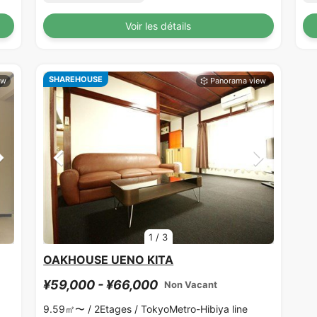
Voir les détails
SHAREHOUSE
1
/
3
OAKHOUSE UENO KITA
¥59,000 - ¥66,000
Non Vacant
9.59㎡〜 /
2Etages /
TokyoMetro-Hibiya line