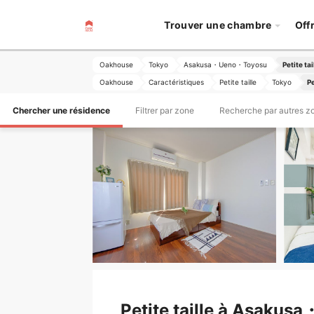
Trouver une chambre
Off
Oakhouse
Tokyo
Asakusa・Ueno・Toyosu
Petite t
Oakhouse
Caractéristiques
Petite taille
Tokyo
P
Chercher une résidence
Filtrer par zone
Recherche par autres z
Petite taille à Asaku