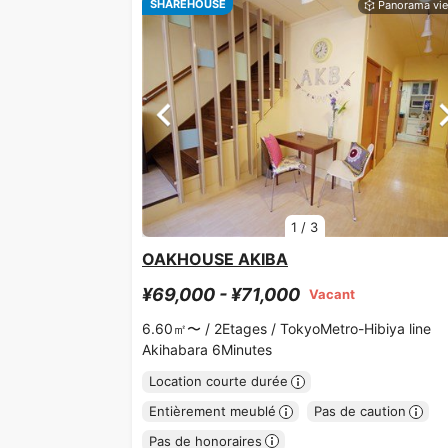
SHAREHOUSE
1
/
3
OAKHOUSE AKIBA
¥69,000 - ¥71,000
Vacant
6.60㎡〜 /
2Etages /
TokyoMetro-Hibiya line
Akihabara 6Minutes
Location courte durée
Entièrement meublé
Pas de caution
Pas de honoraires