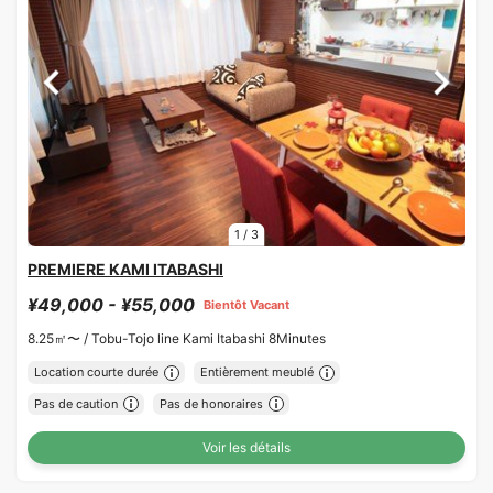
1
/
3
PREMIERE KAMI ITABASHI
¥49,000 - ¥55,000
Bientôt Vacant
8.25㎡〜 /
Tobu-Tojo line Kami Itabashi 8Minutes
Location courte durée
Entièrement meublé
Pas de caution
Pas de honoraires
Voir les détails