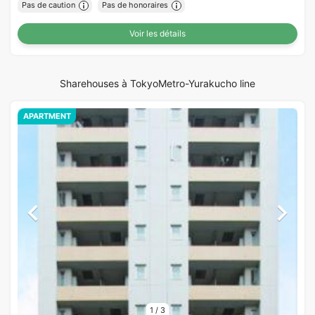
Pas de caution
Pas de honoraires
Voir les détails
Sharehouses à TokyoMetro-Yurakucho line
APARTMENT
1
/
3