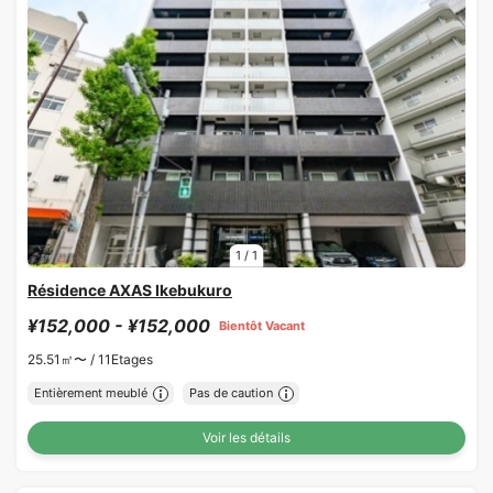
1
/
1
Résidence AXAS Ikebukuro
¥152,000 - ¥152,000
Bientôt Vacant
25.51㎡〜 /
11Etages
Entièrement meublé
Pas de caution
Voir les détails