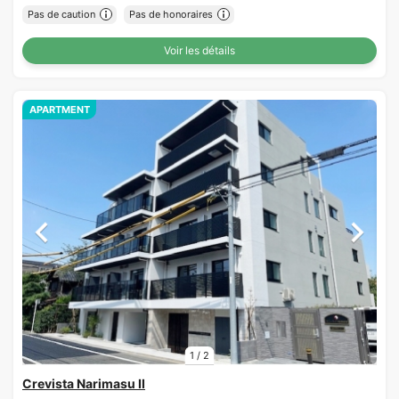
Pas de caution
Pas de honoraires
Voir les détails
APARTMENT
1
/
2
Crevista Narimasu II