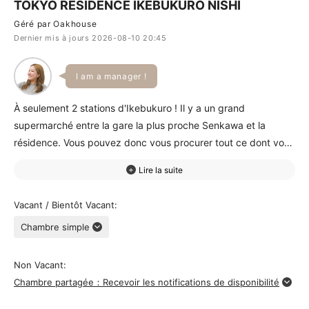
TOKYO RESIDENCE IKEBUKURO NISHI
Géré par Oakhouse
Dernier mis à jours 2026-08-10 20:45
I am a manager !
À seulement 2 stations d'Ikebukuro ! Il y a un grand
supermarché entre la gare la plus proche Senkawa et la
résidence. Vous pouvez donc vous procurer tout ce dont vous
avez besoin! Il y a également une boîte de livraison et un
service de maintenance Internet ce qui est rare pour un petit
sharehouse. Il y a beaucoup de résidents internationaux et
Vacant / Bientôt Vacant
c'est un sharehouse remplie de la convivialité de ses
Chambre simple
résidents☆
Non Vacant
Chambre partagée：Recevoir les notifications de disponibilité