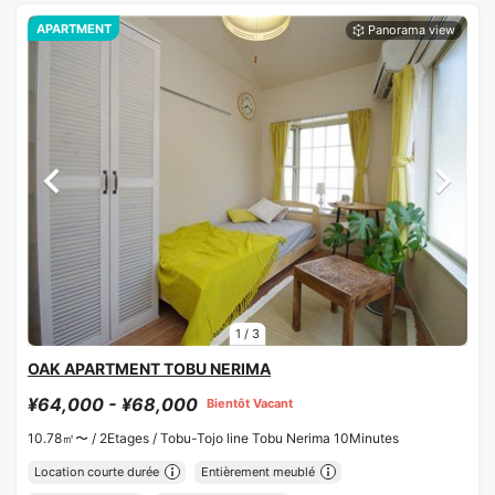
APARTMENT
1
/
3
OAK APARTMENT TOBU NERIMA
¥64,000 - ¥68,000
Bientôt Vacant
10.78㎡〜 /
2Etages /
Tobu-Tojo line Tobu Nerima 10Minutes
Location courte durée
Entièrement meublé