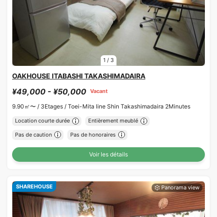
1
/
3
OAKHOUSE ITABASHI TAKASHIMADAIRA
¥49,000 - ¥50,000
Vacant
9.90㎡〜 /
3Etages /
Toei-Mita line Shin Takashimadaira 2Minutes
Location courte durée
Entièrement meublé
Pas de caution
Pas de honoraires
Voir les détails
SHAREHOUSE