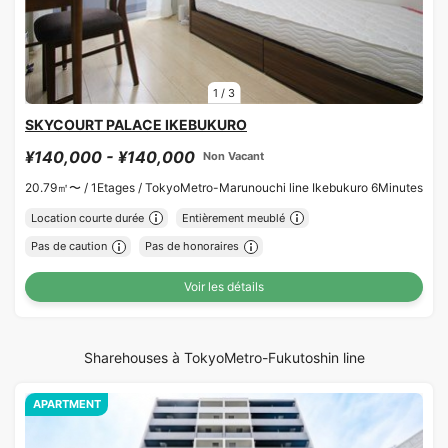
1
/
3
SKYCOURT PALACE IKEBUKURO
¥140,000 - ¥140,000
Non Vacant
20.79㎡〜 /
1Etages /
TokyoMetro-Marunouchi line Ikebukuro 6Minutes
Location courte durée
Entièrement meublé
Pas de caution
Pas de honoraires
Voir les détails
Sharehouses à TokyoMetro-Fukutoshin line
APARTMENT