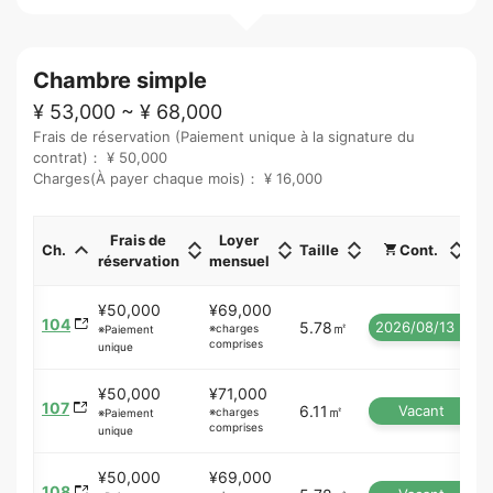
Chambre simple
¥ 53,000 ~ ¥ 68,000
Frais de réservation (Paiement unique à la signature du
contrat)： ¥ 50,000
Charges(À payer chaque mois)： ¥ 16,000
Frais de
Loyer
Ch.
Taille
Cont.
réservation
mensuel
¥50,000
¥69,000
104
5.78㎡
2026/08/13 ~
※charges
※Paiement
comprises
unique
¥50,000
¥71,000
107
6.11㎡
Vacant
※charges
※Paiement
comprises
unique
¥50,000
¥69,000
108