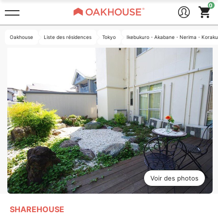
Oakhouse
Liste des résidences
Tokyo
Ikebukuro・Akabane・Nerima・Koraku
Voir des photos
SHAREHOUSE