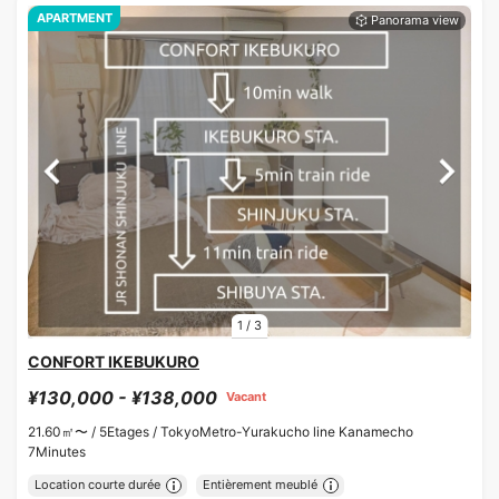
APARTMENT
1
/
3
CONFORT IKEBUKURO
¥130,000 - ¥138,000
Vacant
21.60㎡〜 /
5Etages /
TokyoMetro-Yurakucho line Kanamecho
7Minutes
Location courte durée
Entièrement meublé