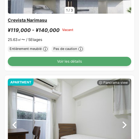
1
/
3
Crevista Narimasu
¥119,000 - ¥140,000
Vacant
25.63㎡〜 /
5Etages
Entièrement meublé
Pas de caution
Voir les détails
APARTMENT