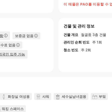
이 매물은 PAO를 이용할 수 
건물 및 관리 정보
건물 개요
철골造 3층 건물
포함
보증금 없음
관리인 순회 빈도
주 1회
수수료 없음
청소 빈도
주 2회
외국인 입주 가능
화장실 여성용
샤워
세수실남녀겸용
부엌
워킹 스페이스