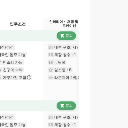
인테리어・ 채광 및 일조량
입주조건
로케이션
문의
남성/여성
내부 구조: 서양식
외국인 입주 가능
채광 창수：
1
먼슬리 가능
：남쪽
친구의 숙박
일조량：
B
가구가전 포함
라운지에 가깝다
문의
남성/여성
내부 구조: 서양식
외국인 입주 가능
채광 창수：
1