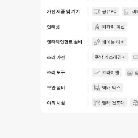
공유PC
세
가전 제품 및 기기
히카리 회선
인터넷
케이블 티비
엔터테인먼트 설비
주방 가스레인지
조리 가전
프라이팬
조리 도구
택배 박스
보안 설비
빨래 건조대
야외 시설