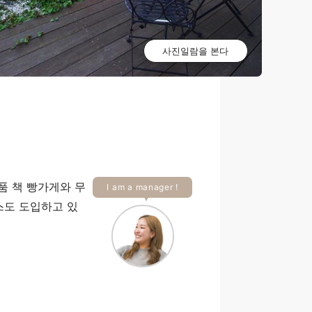
사진일람을 본다
품 책 빵가게와 무
I am a manager !
스도 도입하고 있