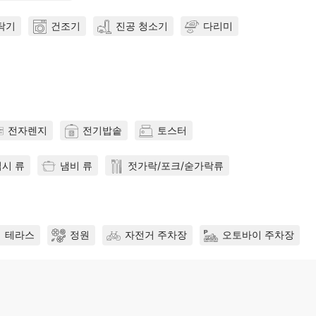
탁기
건조기
진공 청소기
다리미
전자렌지
전기밥솥
토스터
접시 류
냄비 류
젓가락/포크/숟가락류
테라스
정원
자전거 주차장
오토바이 주차장