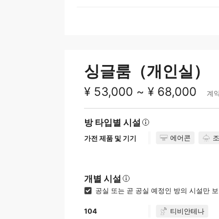
싱글룸（개인실）
¥ 53,000 ~ ¥ 68,000
계약
방 타입별 시설
에어콘
가전 제품 및 기기
개별 시설
공실 또는 곧 공실 예정인 방의 시설만 
티비안테나
104