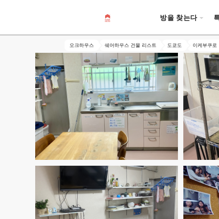
방을 찾는다
오크하우스
쉐어하우스 건물 리스트
도쿄도
이케부쿠로