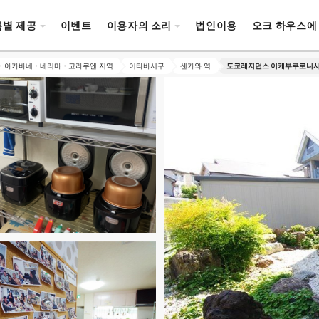
특별 제공
이벤트
이용자의 소리
법인이용
오크 하우스에
・아카바네・네리마・고라쿠엔 지역
이타바시구
센카와 역
도쿄레지던스 이케부쿠로니