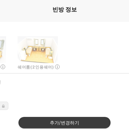
빈방 정보
쉐어룸(2인용쉐어)
형
요
추가/변경하기