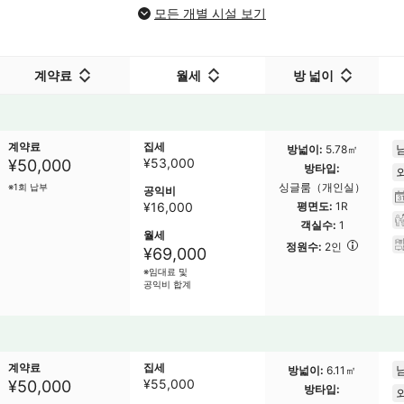
모든 개별 시설 보기
계약료
월세
방 넓이
계약료
집세
방넓이
5.78㎡
¥
53,000
¥50,000
방타입
싱글룸（개인실）
※1회 납부
공익비
¥16,000
평면도
1R
객실수
1
월세
정원수
2인
¥69,000
※임대료 및
공익비 합계
계약료
집세
방넓이
6.11㎡
¥
55,000
¥50,000
방타입