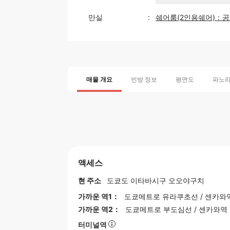
만실
쉐어룸(2인용쉐어)：공
매물 개요
빈방 정보
평면도
파노
액세스
현 주소
도쿄도
이타바시구
오오야구치
가까운 역1：
도쿄메트로 유라쿠초선
/
센카와
가까운 역2：
도쿄메트로 부도심선
/
센카와역
터미널역