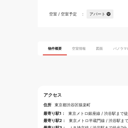
空室 / 空室予定
アパート
物件概要
空室情報
図面
パノラマ
アクセス
住所
東京都
渋谷区
猿楽町
最寄り駅1：
東京メトロ銀座線
/
渋谷駅
まで徒
最寄り駅2：
東京メトロ半蔵門線
/
渋谷駅
まで
最寄り駅3：
ＪＲ埼京線
/
渋谷駅
まで徒歩7分