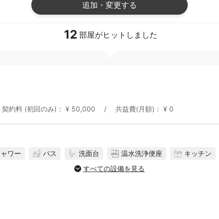
追加・変更する
12
部屋がヒットしました
契約料 (初回のみ)： ¥ 50,000
共益費(月額)： ¥ 0
シャワー
バス
洗面台
温水洗浄便座
キッチン
すべての設備を見る