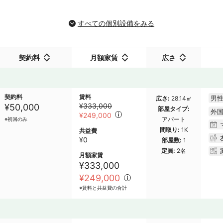
すべての個別設備をみる
契約料
月額家賃
広さ
契約料
賃料
男性
広さ
28.14㎡
¥333,000
¥50,000
部屋タイプ
外
¥249,000
アパート
※初回のみ
間取り
1K
共益費
¥0
部屋数
1
定員
2名
月額家賃
¥333,000
¥249,000
※賃料と共益費の合計