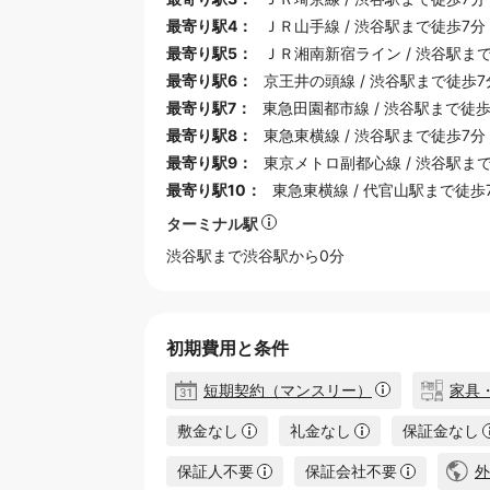
最寄り駅4：
ＪＲ山手線
/
渋谷駅
まで徒歩7分
最寄り駅5：
ＪＲ湘南新宿ライン
/
渋谷駅
まで
最寄り駅6：
京王井の頭線
/
渋谷駅
まで徒歩7
最寄り駅7：
東急田園都市線
/
渋谷駅
まで徒歩
最寄り駅8：
東急東横線
/
渋谷駅
まで徒歩7分
最寄り駅9：
東京メトロ副都心線
/
渋谷駅
まで
最寄り駅10：
東急東横線
/
代官山駅
まで徒歩
ターミナル駅
渋谷
駅まで渋谷駅から0分
初期費用と条件
短期契約（マンスリー）
家具
敷金なし
礼金なし
保証金なし
保証人不要
保証会社不要
外