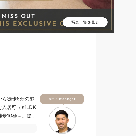
写真一覧を見る
から徒歩6分の超
I am a manager !
居可（※1LDK
歩10秒～。提携
契約料」は退去時の