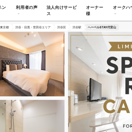
ベン
利用者の声
法人向けサービ
オーナー
オークハ
ス
様
東京都
渋谷・目黒・世田谷エリア
渋谷区
渋谷駅
ヘーベルSTAY代官山