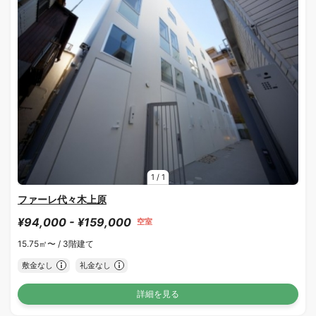
1
/
1
ファーレ代々木上原
¥94,000 - ¥159,000
空室
15.75㎡〜 /
3階建て
敷金なし
礼金なし
詳細を見る