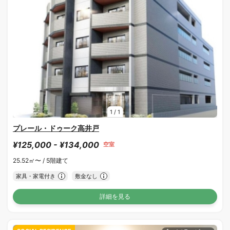
1
/
1
プレール・ドゥーク高井戸
¥125,000 - ¥134,000
空室
25.52㎡〜 /
5階建て
家具・家電付き
敷金なし
詳細を見る