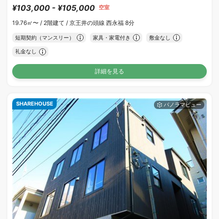
¥103,000 - ¥105,000
空室
19.76㎡〜 /
2階建て /
京王井の頭線 西永福 8分
短期契約（マンスリー）
家具・家電付き
敷金なし
礼金なし
詳細を見る
SHAREHOUSE