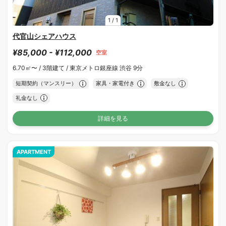
1
/
1
代官山シェアハウス
¥85,000 - ¥112,000
空室
6.70㎡〜 /
3階建て /
東京メトロ銀座線 渋谷 9分
短期契約（マンスリー）
家具・家電付き
敷金なし
礼金なし
詳細を見る
APARTMENT