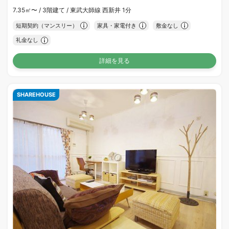
7.35㎡〜 /
3階建て /
東武大師線 西新井 1分
短期契約（マンスリー）
家具・家電付き
敷金なし
礼金なし
詳細を見る
SHAREHOUSE