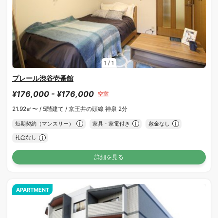
1
/
1
プレール渋谷壱番館
¥176,000 - ¥176,000
空室
21.92㎡〜 /
5階建て /
京王井の頭線 神泉 2分
短期契約（マンスリー）
家具・家電付き
敷金なし
礼金なし
詳細を見る
APARTMENT