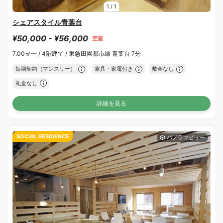
1
/
1
シェアスタイル青葉台
¥50,000 - ¥56,000
空室
7.00㎡〜 /
4階建て /
東急田園都市線 青葉台 7分
短期契約（マンスリー）
家具・家電付き
敷金なし
礼金なし
詳細を見る
SOCIAL RESIDENCE