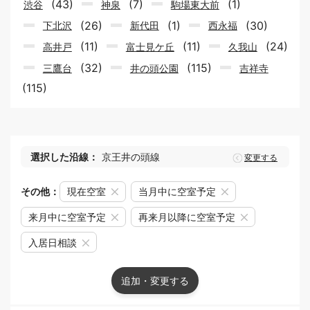
(43)
(7)
(1)
渋谷
神泉
駒場東大前
(26)
(1)
(30)
下北沢
新代田
西永福
(11)
(11)
(24)
高井戸
富士見ケ丘
久我山
(32)
(115)
三鷹台
井の頭公園
吉祥寺
(115)
選択した沿線：
京王井の頭線
変更する
その他：
現在空室
当月中に空室予定
来月中に空室予定
再来月以降に空室予定
入居日相談
追加・変更する