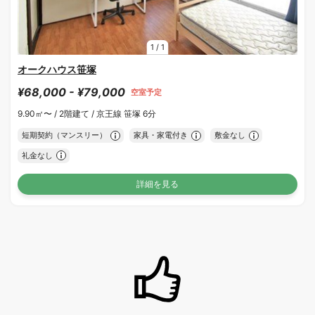
1
/
1
オークハウス笹塚
¥68,000 - ¥79,000
空室予定
9.90㎡〜 /
2階建て /
京王線 笹塚 6分
短期契約（マンスリー）
家具・家電付き
敷金なし
礼金なし
詳細を見る