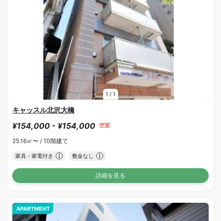
1
/
1
キャッスル北沢大橋
¥154,000 - ¥154,000
空室
25.16㎡〜 /
10階建て
家具・家電付き
敷金なし
詳細を見る
APARTMENT