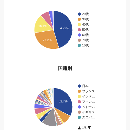
20代
30代
40代
16.1%
45.2%
50代
60代
27.2%
70代
10代
国籍別
日本
フランス
インド…
32.7%
フィン…
ベトナム
イギリス
スロバ…
1/6