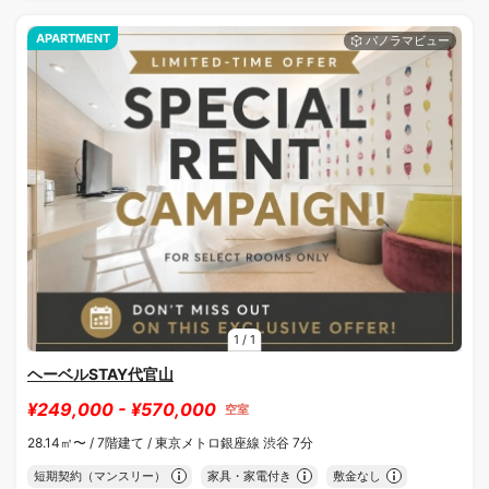
APARTMENT
1
/
1
ヘーベルSTAY代官山
¥249,000 - ¥570,000
空室
28.14㎡〜 /
7階建て /
東京メトロ銀座線 渋谷 7分
短期契約（マンスリー）
家具・家電付き
敷金なし