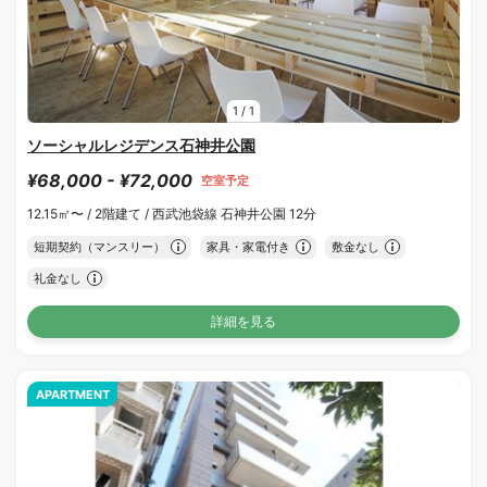
1
/
1
ソーシャルレジデンス石神井公園
¥68,000 - ¥72,000
空室予定
12.15㎡〜 /
2階建て /
西武池袋線 石神井公園 12分
短期契約（マンスリー）
家具・家電付き
敷金なし
礼金なし
詳細を見る
APARTMENT