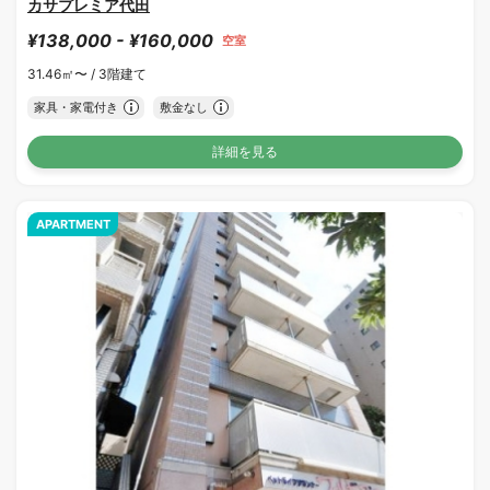
カサプレミア代田
¥138,000 - ¥160,000
空室
31.46㎡〜 /
3階建て
家具・家電付き
敷金なし
詳細を見る
APARTMENT