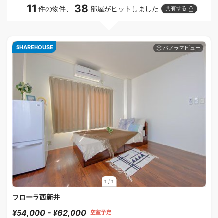
11
38
件の物件、
部屋がヒットしました
共有する
SHAREHOUSE
1
/
1
フローラ西新井
¥54,000 - ¥62,000
空室予定