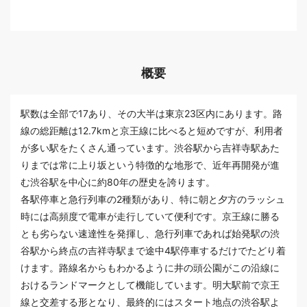
概要
駅数は全部で17あり、その大半は東京23区内にあります。路
線の総距離は12.7kmと京王線に比べると短めですが、利用者
が多い駅をたくさん通っています。渋谷駅から吉祥寺駅あた
りまでは常に上り坂という特徴的な地形で、近年再開発が進
む渋谷駅を中心に約80年の歴史を誇ります。
各駅停車と急行列車の2種類があり、特に朝と夕方のラッシュ
時には高頻度で電車が走行していて便利です。京王線に勝る
とも劣らない速達性を発揮し、急行列車であれば始発駅の渋
谷駅から終点の吉祥寺駅まで途中4駅停車するだけでたどり着
けます。路線名からもわかるように井の頭公園がこの沿線に
おけるランドマークとして機能しています。明大駅前で京王
線と交差する形となり、最終的にはスタート地点の渋谷駅よ