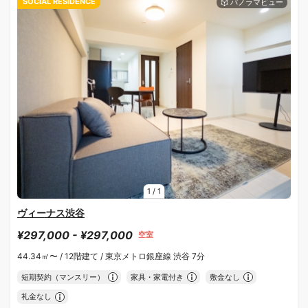
SOCIAL RESIDENCE
1
/
1
ヴィーナス渋谷
¥297,000 - ¥297,000
空室
44.34㎡〜 /
12階建て /
東京メトロ銀座線 渋谷 7分
短期契約（マンスリー）
家具・家電付き
敷金なし
礼金なし