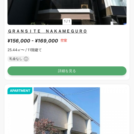
1
/
1
ＧＲＡＮＳＩＴＥ ＮＡＫＡＭＥＧＵＲＯ
¥156,000 - ¥169,000
空室
25.44㎡〜 /
11階建て
礼金なし
詳細を見る
APARTMENT