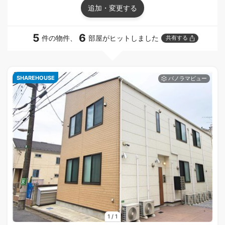
追加・変更する
5
6
件の物件、
部屋がヒットしました
共有する
SHAREHOUSE
1
/
1