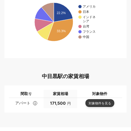
アメリカ
日本
22.2%
インドネ
シア
台湾
33.3%
フランス
中国
中目黒駅の家賃相場
間取り
家賃相場
対象物件
アパート
171,500
対象物件を見る
円