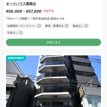
オークハウス新桜台
¥56,000 - ¥57,000
空室予定
7.50㎡〜 /
2階建て /
西武有楽町線 新桜台 4分
短期契約（マンスリー）
家具・家電付き
敷金なし
礼金なし
詳細を見る
APARTMENT