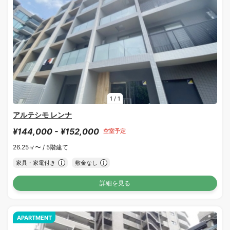
1
/
1
アルテシモ レンナ
¥144,000 - ¥152,000
空室予定
26.25㎡〜 /
5階建て
家具・家電付き
敷金なし
詳細を見る
APARTMENT