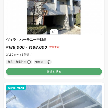
1
/
1
ヴィラ・ハーモニー中目黒
¥188,000 - ¥188,000
空室予定
31.50㎡〜 /
3階建て
家具・家電付き
敷金なし
詳細を見る
APARTMENT