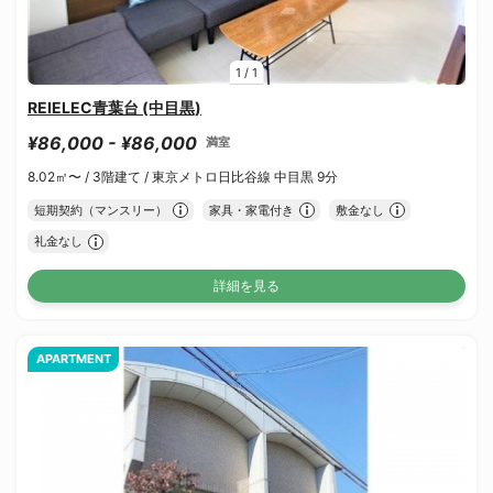
1
/
1
REIELEC青葉台 (中目黒)
¥86,000 - ¥86,000
満室
8.02㎡〜 /
3階建て /
東京メトロ日比谷線 中目黒 9分
短期契約（マンスリー）
家具・家電付き
敷金なし
礼金なし
詳細を見る
APARTMENT