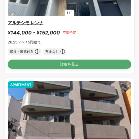
1
/
1
アルテシモ レンナ
¥144,000 - ¥152,000
空室予定
26.25㎡〜 /
5階建て
家具・家電付き
敷金なし
詳細を見る
APARTMENT