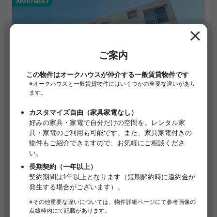
APARTMENT
1
/
1
LEGALAND祐天寺
¥141,000 - ¥141,000
空室予定
22.01㎡〜 /
4階建て
家具・家電付き
敷金なし
詳細を見る