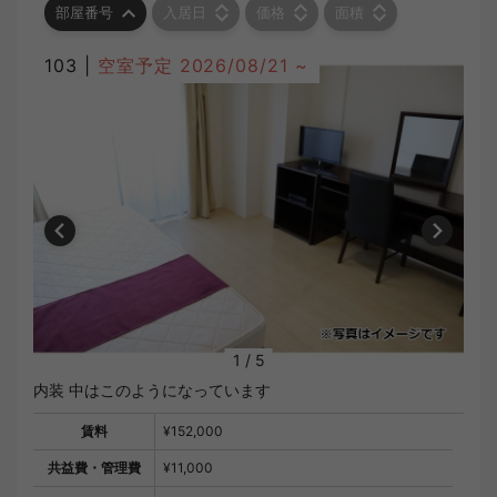
部屋番号
入居日
価格
面積
103 |
空室予定
2026/08/21 ~
1
/
5
内装 中はこのようになっています
賃料
¥152,000
共益費・管理費
¥11,000