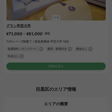
1
/
3
グラン学芸大学
¥71,000 - ¥81,000
満室
7.00㎡〜 /
3階建て /
東急東横線 学芸大学 18分
短期契約（マンスリー）
家具・家電付き
敷金なし
礼金なし
詳細を見る
目黒区のエリア情報
エリアの概要