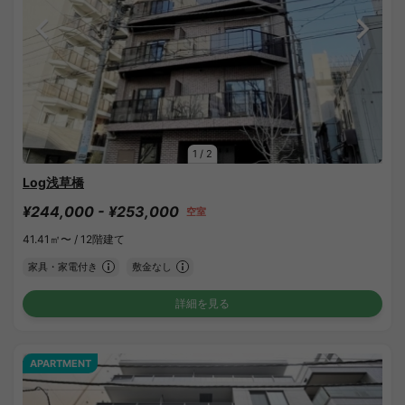
1
/
2
Log浅草橋
¥244,000 - ¥253,000
空室
41.41㎡〜 /
12階建て
家具・家電付き
敷金なし
詳細を見る
APARTMENT