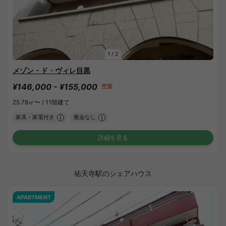
1
/
2
メゾン・ド・ヴィレ目黒
¥146,000 - ¥155,000
空室
25.78㎡〜 /
11階建て
家具・家電付き
敷金なし
詳細を見る
祐天寺駅のシェアハウス
APARTMENT