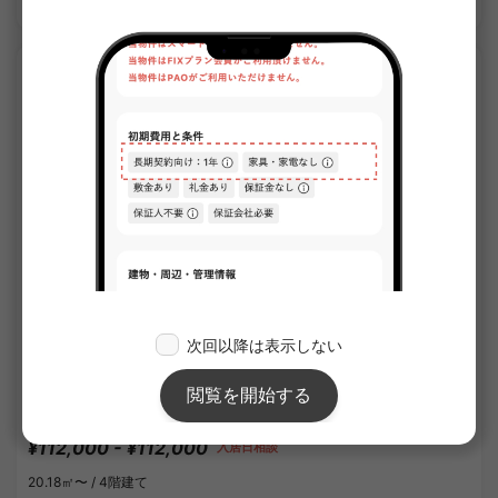
APARTMENT
1
/
1
グランパセオ祐天寺ウエスト
¥112,000 - ¥112,000
入居日相談
20.18㎡〜 /
4階建て