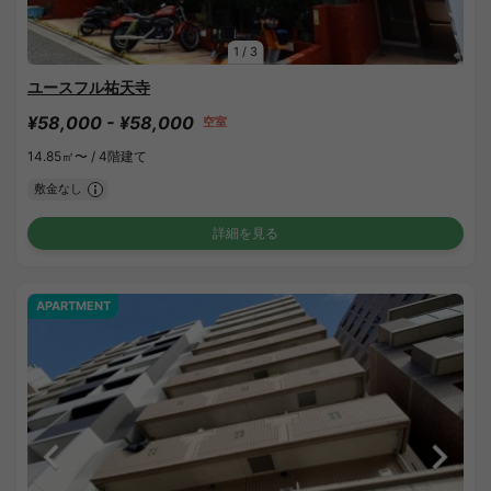
1
/
3
ユースフル祐天寺
¥58,000 - ¥58,000
空室
14.85㎡〜 /
4階建て
敷金なし
詳細を見る
APARTMENT