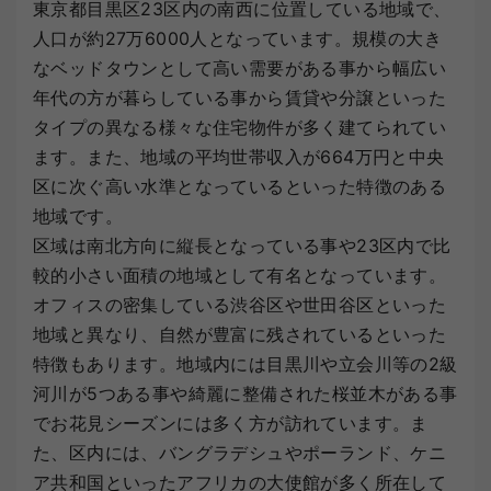
東京都目黒区23区内の南西に位置している地域で、
人口が約27万6000人となっています。規模の大き
なベッドタウンとして高い需要がある事から幅広い
年代の方が暮らしている事から賃貸や分譲といった
タイプの異なる様々な住宅物件が多く建てられてい
ます。また、地域の平均世帯収入が664万円と中央
区に次ぐ高い水準となっているといった特徴のある
地域です。
区域は南北方向に縦長となっている事や23区内で比
較的小さい面積の地域として有名となっています。
オフィスの密集している渋谷区や世田谷区といった
地域と異なり、自然が豊富に残されているといった
特徴もあります。地域内には目黒川や立会川等の2級
河川が5つある事や綺麗に整備された桜並木がある事
でお花見シーズンには多く方が訪れています。ま
た、区内には、バングラデシュやポーランド、ケニ
ア共和国といったアフリカの大使館が多く所在して