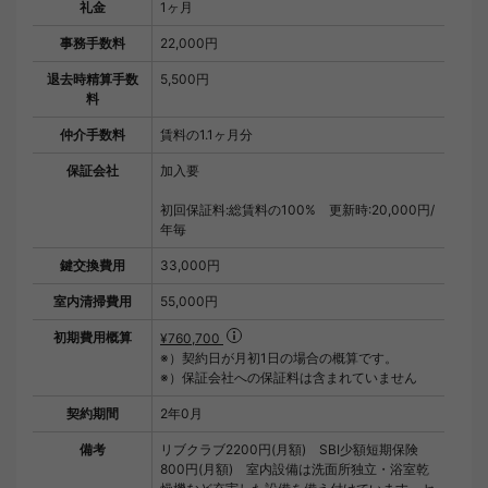
礼金
1ヶ月
事務手数料
22,000円
退去時精算手数
5,500円
料
仲介手数料
賃料の1.1ヶ月分
保証会社
加入要
初回保証料:総賃料の100% 更新時:20,000円/
年毎
鍵交換費用
33,000円
室内清掃費用
55,000円
初期費用概算
¥760,700
※）契約日が月初1日の場合の概算です。
※）保証会社への保証料は含まれていません
契約期間
2年0月
備考
リブクラブ2200円(月額) SBI少額短期保険
800円(月額) 室内設備は洗面所独立・浴室乾