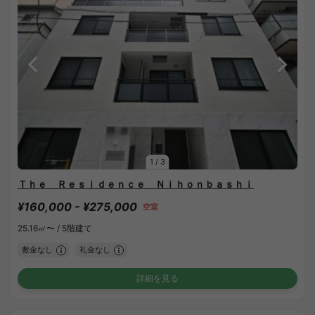
1
/
3
Ｔｈｅ Ｒｅｓｉｄｅｎｃｅ Ｎｉｈｏｎｂａｓｈｉ
¥160,000 - ¥275,000
空室
25.16㎡〜 /
5階建て
敷金なし
礼金なし
詳細を見る