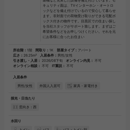
燥機など充実した設備を備え付けています。セ
キュリティ面は、TVインターホン・オートロ
ックなどを備え付けているので安心して暮らせ
ます。非対面での荷物受け取りができる宅配ボ
ックス付きの物件です。目黒区での住まい探し
を当社スタッフがサポート致します。まずはご
希望条件などをお申しつけください。それを元
にお客様に合ったお住まい
所在階：
1階
間取り：
1K
部屋タイプ：
アパート
広さ：
26.25m²
入居条件：
男性/女性
引き渡し・入居：
2026/08下旬
オンライン内見：
不可
オンライン相談：
不可
IT重説：
不可
入居条件
男性/女性
外国人入居可
家具・家電付き
採光・日当たり
窓向き：西
水回り
トイレ
バス
バス・トイレ別