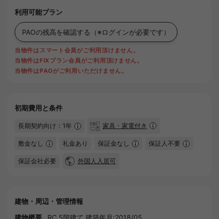
利用可能プラン
PAOの残高を確認する
（※ログインが必要です）
当物件はスマート会員がご利用頂けません。
当物件はFIXプラン会員がご利用頂けません。
当物件はPAOがご利用いただけません。
初期費用と条件
長期契約向け：1年
家具・家電付き
敷金なし
礼金あり
保証金なし
保証人不要
保証会社必要
外国人入居可
建物・周辺・管理情報
建物概要
RC 5階建て 建築年月:2018/05