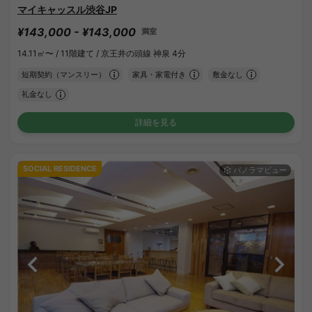
マイキャッスル渋谷JP
¥143,000 - ¥143,000
満室
14.11㎡〜 /
11階建て /
京王井の頭線 神泉 4分
短期契約（マンスリー）
家具・家電付き
敷金なし
礼金なし
詳細を見る
SOCIAL RESIDENCE