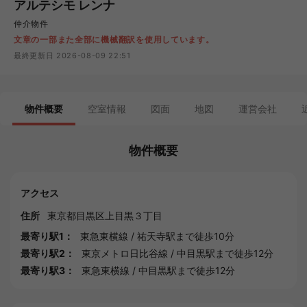
アルテシモ レンナ
仲介物件
文章の一部また全部に機械翻訳を使用しています。
最終更新日 2026-08-09 22:51
物件概要
空室情報
図面
地図
運営会社
物件概要
アクセス
住所
東京都
目黒区
上目黒３丁目
最寄り駅1：
東急東横線
/
祐天寺駅
まで徒歩10分
最寄り駅2：
東京メトロ日比谷線
/
中目黒駅
まで徒歩12分
最寄り駅3：
東急東横線
/
中目黒駅
まで徒歩12分