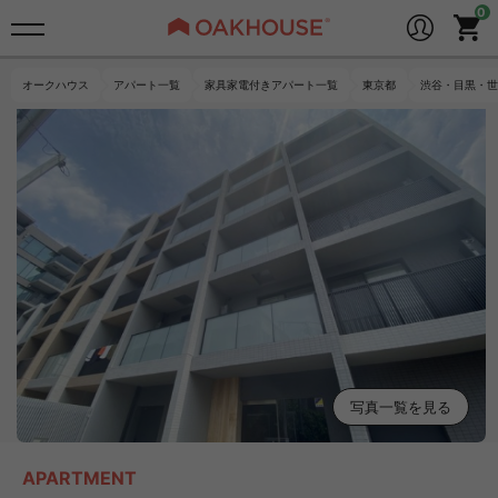
オークハウス
アパート一覧
家具家電付きアパート一覧
東京都
渋谷・目黒・世
写真一覧を見る
APARTMENT