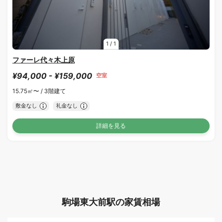
1
/
1
ファーレ代々木上原
¥94,000 - ¥159,000
空室
15.75㎡〜 /
3階建て
敷金なし
礼金なし
詳細を見る
駒場東大前駅の家賃相場