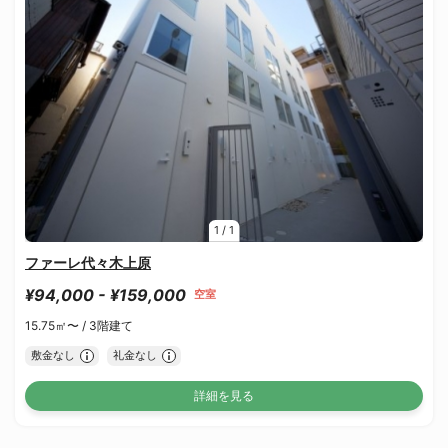
1
/
1
ファーレ代々木上原
¥94,000 - ¥159,000
空室
15.75㎡〜 /
3階建て
敷金なし
礼金なし
詳細を見る