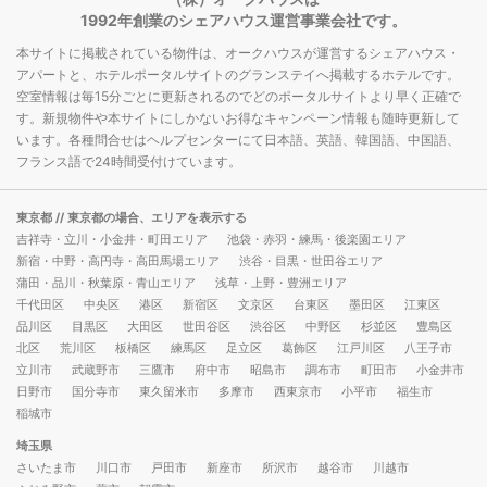
1992年創業のシェアハウス運営事業会社です。
本サイトに掲載されている物件は、オークハウスが運営するシェアハウス・
アパートと、ホテルポータルサイトのグランステイへ掲載するホテルです。
空室情報は毎15分ごとに更新されるのでどのポータルサイトより早く正確で
す。新規物件や本サイトにしかないお得なキャンペーン情報も随時更新して
います。各種問合せはヘルプセンターにて日本語、英語、韓国語、中国語、
フランス語で24時間受付けています。
東京都
// 東京都の場合、エリアを表示する
吉祥寺・立川・小金井・町田エリア
池袋・赤羽・練馬・後楽園エリア
新宿・中野・高円寺・高田馬場エリア
渋谷・目黒・世田谷エリア
蒲田・品川・秋葉原・青山エリア
浅草・上野・豊洲エリア
千代田区
中央区
港区
新宿区
文京区
台東区
墨田区
江東区
品川区
目黒区
大田区
世田谷区
渋谷区
中野区
杉並区
豊島区
北区
荒川区
板橋区
練馬区
足立区
葛飾区
江戸川区
八王子市
立川市
武蔵野市
三鷹市
府中市
昭島市
調布市
町田市
小金井市
日野市
国分寺市
東久留米市
多摩市
西東京市
小平市
福生市
稲城市
埼玉県
さいたま市
川口市
戸田市
新座市
所沢市
越谷市
川越市