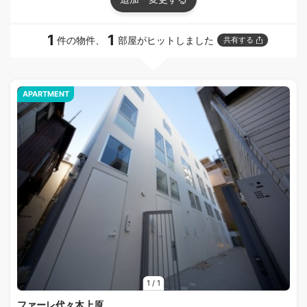
1
1
件の物件、
部屋がヒットしました
共有する
APARTMENT
1
/
1
ファーレ代々木上原