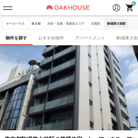
オークハウス
東京都
渋谷・目黒・世田谷エリア
目黒区
駒場東大前駅
物件を探す
おすすめ物件
アパートメント
駒場東大前