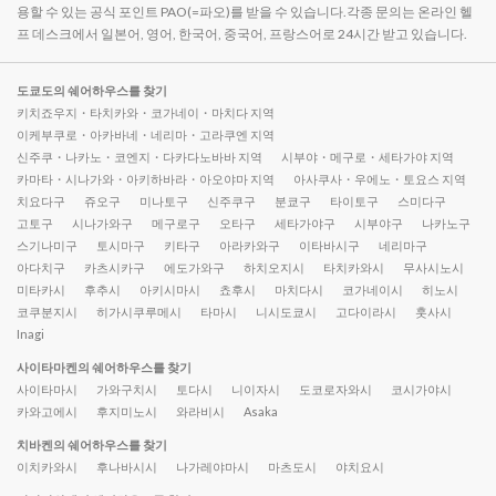
용할 수 있는 공식 포인트 PAO(=파오)를 받을 수 있습니다.각종 문의는 온라인 헬
프 데스크에서 일본어, 영어, 한국어, 중국어, 프랑스어로 24시간 받고 있습니다.
도쿄도의 쉐어하우스를 찾기
키치죠우지・타치카와・코가네이・마치다 지역
이케부쿠로・아카바네・네리마・고라쿠엔 지역
신주쿠・나카노・코엔지・다카다노바바 지역
시부야・메구로・세타가야 지역
카마타・시나가와・아키하바라・아오야마 지역
아사쿠사・우에노・토요스 지역
치요다구
쥬오구
미나토구
신주쿠구
분쿄구
타이토구
스미다구
고토구
시나가와구
메구로구
오타구
세타가야구
시부야구
나카노구
스기나미구
토시마구
키타구
아라카와구
이타바시구
네리마구
아다치구
카츠시카구
에도가와구
하치오지시
타치카와시
무사시노시
미타카시
후추시
아키시마시
쵸후시
마치다시
코가네이시
히노시
코쿠분지시
히가시쿠루메시
타마시
니시도쿄시
고다이라시
훗사시
Inagi
사이타마켄의 쉐어하우스를 찾기
사이타마시
가와구치시
토다시
니이자시
도코로자와시
코시가야시
카와고에시
후지미노시
와라비시
Asaka
치바켄의 쉐어하우스를 찾기
이치카와시
후나바시시
나가레야마시
마츠도시
야치요시