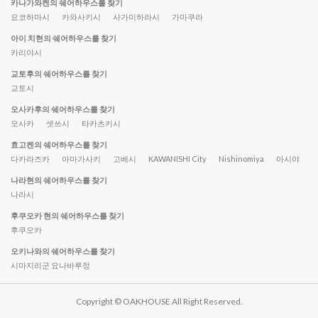
카나가와켄의 쉐어하우스를 찾기
요코하마시
카와사키시
사가미하라시
가마쿠라
아이 치현의 쉐어하우스를 찾기
카리야시
교토후의 쉐어하우스를 찾기
교토시
오사카후의 쉐어하우스를 찾기
오사카
셋쓰시
타카츠키시
효고켄의 쉐어하우스를 찾기
다카라즈카
아마가사키
고베시
KAWANISHI City
Nishinomiya
아시야
나라현의 쉐어하우스를 찾기
나라시
후쿠오카 현의 쉐어하우스를 찾기
후쿠오카
오키나와의 쉐어하우스를 찾기
시마지리군 요나바루정
Copyright © OAKHOUSE All Right Reserved.