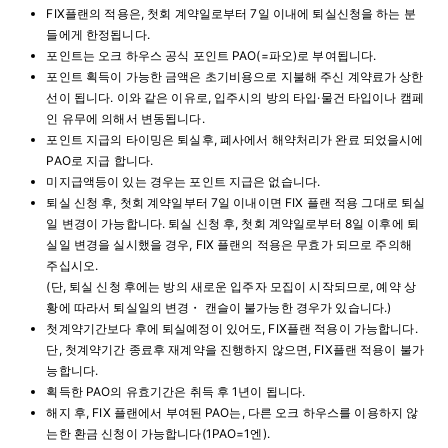
FIX플랜의 적용은, 첫회 계약일로부터 7일 이내에 퇴실신청을 하는 분
들에게 한정됩니다.
포인트는 오크 하우스 공식 포인트 PAO(=파오)로 부여됩니다.
포인트 획득이 가능한 금액은 초기비용으로 지불해 주신 계약료가 상한
선이 됩니다. 이와 같은 이유로, 입주시의 방의 타입·물건 타입이나 캠페
인 유무에 의해서 변동됩니다.
포인트 지급의 타이밍은 퇴실후, 폐사에서 해약처리가 완료 되었을시에
PAO로 지급 합니다.
미지급액등이 있는 경우는 포인트 지급은 없습니다.
퇴실 신청 후, 첫회 계약일부터 7일 이내이면 FIX 플랜 적용 그대로 퇴실
일 변경이 가능합니다. 퇴실 신청 후, 첫회 계약일로부터 8일 이후에 퇴
실일 변경을 실시했을 경우, FIX 플랜의 적용은 무효가 되므로 주의해
주십시오.
(단, 퇴실 신청 후에는 방의 새로운 입주자 모집이 시작되므로, 예약 상
황에 따라서 퇴실일의 변경・ 캔슬이 불가능한 경우가 있습니다.)
첫계약기간보다 후에 퇴실예정이 있어도, FIX플랜 적용이 가능합니다.
단, 첫계약기간 종료후 재계약을 진행하지 않으면, FIX플랜 적용이 불가
능합니다.
획득한 PAO의 유효기간은 취득 후 1년이 됩니다.
해지 후, FIX 플랜에서 부여된 PAO는, 다른 오크 하우스를 이용하지 않
는한 환금 신청이 가능합니다(1PAO=1엔).