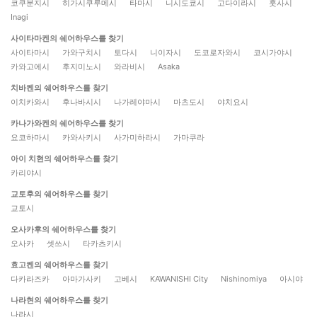
코쿠분지시
히가시쿠루메시
타마시
니시도쿄시
고다이라시
훗사시
Inagi
사이타마켄의 쉐어하우스를 찾기
사이타마시
가와구치시
토다시
니이자시
도코로자와시
코시가야시
카와고에시
후지미노시
와라비시
Asaka
치바켄의 쉐어하우스를 찾기
이치카와시
후나바시시
나가레야마시
마츠도시
야치요시
카나가와켄의 쉐어하우스를 찾기
요코하마시
카와사키시
사가미하라시
가마쿠라
아이 치현의 쉐어하우스를 찾기
카리야시
교토후의 쉐어하우스를 찾기
교토시
오사카후의 쉐어하우스를 찾기
오사카
셋쓰시
타카츠키시
효고켄의 쉐어하우스를 찾기
다카라즈카
아마가사키
고베시
KAWANISHI City
Nishinomiya
아시야
나라현의 쉐어하우스를 찾기
나라시