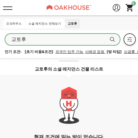
오크하우스
오크하우스
소셜 레지던스 전체보기
소셜 레지던스 전체보기
교토후
교토후
교토후
인기 조건:
[초기 비용&조건]
외국인 입주 가능
사례금 없음
[방 타입]
싱글룸
지역 잠금 해제
교토후의 소셜 레지던스 건물 리스트
현재 조건에 맞는 방이 없습니다.