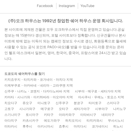
Facebook
Instagram
YouTube
(주)오크 하우스는 1992년 창업한 쉐어 하우스 운영 회사입니다.
본 사이트에 게재된 건물은 모두 오크하우스에서 직접 운영하고 있습니다.공실
정보는 매 15분마다 갱신되어, 포털 사이트보다 정확합니다. 신규건물이나 본사
이트에 밖에 없는 이득이 되는 캠페인 정보도 수시로 갱신, 회원등록으로 월세에
사용할 수 있는 공식 포인트 PAO(=파오)를 받을 수 있습니다.각종 문의는 온라
인 헬프 데스크에서 일본어, 영어, 한국어, 중국어, 프랑스어로 24시간 받고 있습
니다.
도쿄도의 쉐어하우스를 찾기
키치죠우지・타치카와・코가네이・마치다 지역
이케부쿠로・아카바네・네리마・고라쿠엔 지역
신주쿠・나카노・코엔지・다카다노바바 지역
시부야・메구로・세타가야 지역
카마타・시나가와・아키하바라・아오야마 지역
아사쿠사・우에노・토요스 지역
치요다구
쥬오구
미나토구
신주쿠구
분쿄구
타이토구
스미다구
고토구
시나가와구
메구로구
오타구
세타가야구
시부야구
나카노구
스기나미구
토시마구
키타구
아라카와구
이타바시구
네리마구
아다치구
카츠시카구
에도가와구
하치오지시
타치카와시
무사시노시
미타카시
후추시
아키시마시
쵸후시
마치다시
코가네이시
히노시