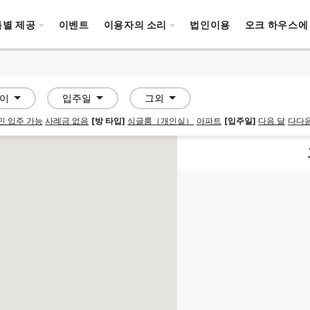
특별 제공
이벤트
이용자의 소리
법인이용
오크 하우스에
넓이
입주일
그외
인 입주 가능
사례금 없음
[방 타입]
싱글룸（개인실）
아파트
[입주일]
다음 달
다다음