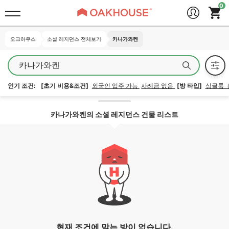
오크하우스
오크하우스
소셜 레지던스 전체보기
소셜 레지던스 전체보기
카나가와켄
카나가와켄
카나가와켄
인기 조건:
[초기 비용&조건]
외국인 입주 가능
사례금 없음
[방 타입]
싱글룸
지역 잠금 해제
카나가와켄의 소셜 레지던스 건물 리스트
현재 조건에 맞는 방이 없습니다.