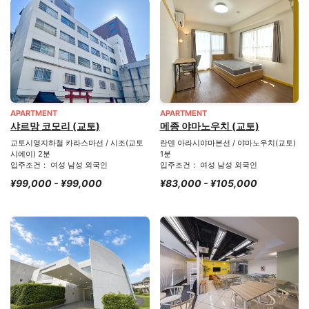
APARTMENT
APARTMENT
샤르망 코모리 (교토)
메종 야마노우치 (교토)
교토시영지하철 카라스마선 / 시조(교토
란덴 아라시야마본선 / 야마노우치(교토)
시에이) 2분
1분
입주조건： 여성 남성 외국인
입주조건： 여성 남성 외국인
¥99,000 - ¥99,000
¥83,000 - ¥105,000