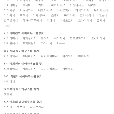
스기나미구
토시마구
키타구
아라카와구
이타바시구
네리마구
아다치구
카츠시카구
에도가와구
하치오지시
타치카와시
무사시노시
미타카시
후추시
아키시마시
쵸후시
마치다시
코가네이시
히노시
코쿠분지시
히가시쿠루메시
타마시
니시도쿄시
고다이라시
훗사시
Inagi
사이타마켄의 쉐어하우스를 찾기
사이타마시
가와구치시
토다시
니이자시
도코로자와시
코시가야시
카와고에시
후지미노시
와라비시
Asaka
치바켄의 쉐어하우스를 찾기
이치카와시
후나바시시
나가레야마시
마츠도시
야치요시
카나가와켄의 쉐어하우스를 찾기
요코하마시
카와사키시
사가미하라시
가마쿠라
아이 치현의 쉐어하우스를 찾기
카리야시
교토후의 쉐어하우스를 찾기
교토시
오사카후의 쉐어하우스를 찾기
오사카
셋쓰시
타카츠키시