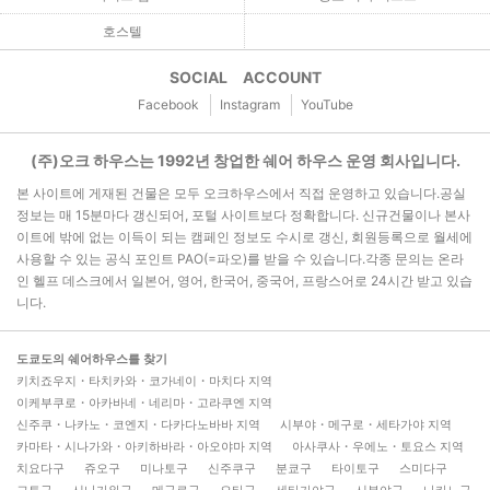
호스텔
SOCIAL ACCOUNT
Facebook
Instagram
YouTube
(주)오크 하우스는 1992년 창업한 쉐어 하우스 운영 회사입니다.
본 사이트에 게재된 건물은 모두 오크하우스에서 직접 운영하고 있습니다.공실
정보는 매 15분마다 갱신되어, 포털 사이트보다 정확합니다. 신규건물이나 본사
이트에 밖에 없는 이득이 되는 캠페인 정보도 수시로 갱신, 회원등록으로 월세에
사용할 수 있는 공식 포인트 PAO(=파오)를 받을 수 있습니다.각종 문의는 온라
인 헬프 데스크에서 일본어, 영어, 한국어, 중국어, 프랑스어로 24시간 받고 있습
니다.
도쿄도의 쉐어하우스를 찾기
키치죠우지・타치카와・코가네이・마치다 지역
이케부쿠로・아카바네・네리마・고라쿠엔 지역
신주쿠・나카노・코엔지・다카다노바바 지역
시부야・메구로・세타가야 지역
카마타・시나가와・아키하바라・아오야마 지역
아사쿠사・우에노・토요스 지역
치요다구
쥬오구
미나토구
신주쿠구
분쿄구
타이토구
스미다구
고토구
시나가와구
메구로구
오타구
세타가야구
시부야구
나카노구