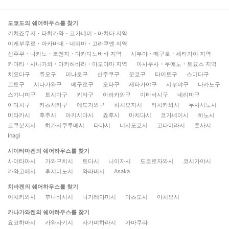
도쿄도의 쉐어하우스를 찾기
키치죠우지・타치카와・코가네이・마치다 지역
이케부쿠로・아카바네・네리마・고라쿠엔 지역
신주쿠・나카노・코엔지・다카다노바바 지역
시부야・메구로・세타가야 지역
카마타・시나가와・아키하바라・아오야마 지역
아사쿠사・우에노・토요스 지역
치요다구
쥬오구
미나토구
신주쿠구
분쿄구
타이토구
스미다구
고토구
시나가와구
메구로구
오타구
세타가야구
시부야구
나카노구
스기나미구
토시마구
키타구
아라카와구
이타바시구
네리마구
아다치구
카츠시카구
에도가와구
하치오지시
타치카와시
무사시노시
미타카시
후추시
아키시마시
쵸후시
마치다시
코가네이시
히노시
코쿠분지시
히가시쿠루메시
타마시
니시도쿄시
고다이라시
훗사시
Inagi
사이타마켄의 쉐어하우스를 찾기
사이타마시
가와구치시
토다시
니이자시
도코로자와시
코시가야시
카와고에시
후지미노시
와라비시
Asaka
치바켄의 쉐어하우스를 찾기
이치카와시
후나바시시
나가레야마시
마츠도시
야치요시
카나가와켄의 쉐어하우스를 찾기
요코하마시
카와사키시
사가미하라시
가마쿠라