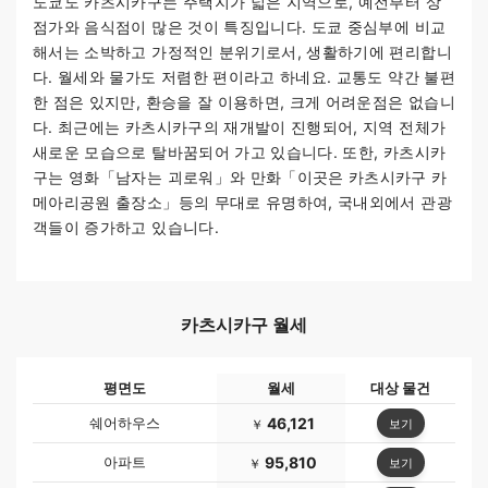
도쿄도 카츠시카구는 주택지가 넓은 지역으로, 예전부터 상
점가와 음식점이 많은 것이 특징입니다. 도쿄 중심부에 비교
해서는 소박하고 가정적인 분위기로서, 생활하기에 편리합니
다. 월세와 물가도 저렴한 편이라고 하네요. 교통도 약간 불편
한 점은 있지만, 환승을 잘 이용하면, 크게 어려운점은 없습니
다. 최근에는 카츠시카구의 재개발이 진행되어, 지역 전체가
새로운 모습으로 탈바꿈되어 가고 있습니다. 또한, 카츠시카
구는 영화「남자는 괴로워」와 만화「이곳은 카츠시카구 카
메아리공원 출장소」등의 무대로 유명하여, 국내외에서 관광
객들이 증가하고 있습니다.
카츠시카구 월세
평면도
월세
대상 물건
쉐어하우스
46,121
보기
￥
아파트
95,810
보기
￥