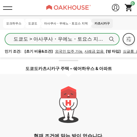
오크하우스
오크하우스
도쿄도
도쿄도
아사쿠사・우에노・토요스 지역
아사쿠사・우에노・토요스 지역
카츠시카구
카츠시카구
도쿄도 > 아사쿠사・우에노・토요스 지역 > 카츠시카구
인기 조건:
[초기 비용&조건]
외국인 입주 가능
사례금 없음
[방 타입]
싱글룸
지역 잠금 해제
도쿄도카츠시카구 주택 – 쉐어하우스 & 아파트
현재 조건에 맞는 방이 없습니다.