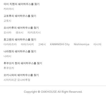
아이 치현의 쉐어하우스를 찾기
카리야시
교토후의 쉐어하우스를 찾기
교토시
오사카후의 쉐어하우스를 찾기
오사카
셋쓰시
타카츠키시
효고켄의 쉐어하우스를 찾기
다카라즈카
아마가사키
고베시
KAWANISHI City
Nishinomiya
아시야
나라현의 쉐어하우스를 찾기
나라시
후쿠오카 현의 쉐어하우스를 찾기
후쿠오카
오키나와의 쉐어하우스를 찾기
시마지리군 요나바루정
Copyright © OAKHOUSE All Right Reserved.