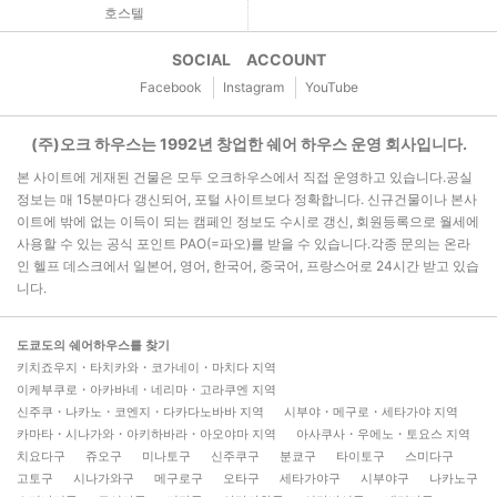
호스텔
SOCIAL ACCOUNT
Facebook
Instagram
YouTube
(주)오크 하우스는 1992년 창업한 쉐어 하우스 운영 회사입니다.
본 사이트에 게재된 건물은 모두 오크하우스에서 직접 운영하고 있습니다.공실
정보는 매 15분마다 갱신되어, 포털 사이트보다 정확합니다. 신규건물이나 본사
이트에 밖에 없는 이득이 되는 캠페인 정보도 수시로 갱신, 회원등록으로 월세에
사용할 수 있는 공식 포인트 PAO(=파오)를 받을 수 있습니다.각종 문의는 온라
인 헬프 데스크에서 일본어, 영어, 한국어, 중국어, 프랑스어로 24시간 받고 있습
니다.
도쿄도의 쉐어하우스를 찾기
키치죠우지・타치카와・코가네이・마치다 지역
이케부쿠로・아카바네・네리마・고라쿠엔 지역
신주쿠・나카노・코엔지・다카다노바바 지역
시부야・메구로・세타가야 지역
카마타・시나가와・아키하바라・아오야마 지역
아사쿠사・우에노・토요스 지역
치요다구
쥬오구
미나토구
신주쿠구
분쿄구
타이토구
스미다구
고토구
시나가와구
메구로구
오타구
세타가야구
시부야구
나카노구