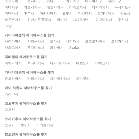
스기나미구
토시마구
키타구
아라카와구
이타바시구
네리마구
아다치구
카츠시카구
에도가와구
하치오지시
타치카와시
무사시노시
미타카시
후추시
아키시마시
쵸후시
마치다시
코가네이시
히노시
코쿠분지시
히가시쿠루메시
타마시
니시도쿄시
고다이라시
훗사시
Inagi
사이타마켄의 쉐어하우스를 찾기
사이타마시
가와구치시
토다시
니이자시
도코로자와시
코시가야시
카와고에시
후지미노시
와라비시
Asaka
치바켄의 쉐어하우스를 찾기
이치카와시
후나바시시
나가레야마시
마츠도시
야치요시
카나가와켄의 쉐어하우스를 찾기
요코하마시
카와사키시
사가미하라시
가마쿠라
아이 치현의 쉐어하우스를 찾기
카리야시
교토후의 쉐어하우스를 찾기
교토시
오사카후의 쉐어하우스를 찾기
오사카
셋쓰시
타카츠키시
효고켄의 쉐어하우스를 찾기