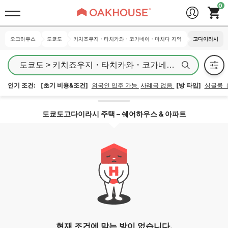
오크하우스
오크하우스
도쿄도
도쿄도
키치죠우지・타치카와・코가네이・마치다 지역
키치죠우지・타치카와・코가네이・마치다 지역
고다이라시
고다이라시
인기 조건:
[초기 비용&조건]
외국인 입주 가능
사례금 없음
[방 타입]
싱글룸
지역 잠금 해제
도쿄도고다이라시 주택 – 쉐어하우스 & 아파트
현재 조건에 맞는 방이 없습니다.