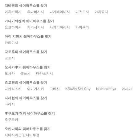
치바켄의 쉐어하우스를 찾기
이치카와시
후나바시시
나가레야마시
마츠도시
야치요시
카나가와켄의 쉐어하우스를 찾기
요코하마시
카와사키시
사가미하라시
가마쿠라
아이 치현의 쉐어하우스를 찾기
카리야시
교토후의 쉐어하우스를 찾기
교토시
오사카후의 쉐어하우스를 찾기
오사카
셋쓰시
타카츠키시
효고켄의 쉐어하우스를 찾기
다카라즈카
아마가사키
고베시
KAWANISHI City
Nishinomiya
아시야
나라현의 쉐어하우스를 찾기
나라시
후쿠오카 현의 쉐어하우스를 찾기
후쿠오카
오키나와의 쉐어하우스를 찾기
시마지리군 요나바루정