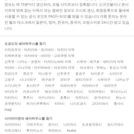
정보는 매 15분마다 갱신되어, 포털 사이트보다 정확합니다. 신규건물이나 본사
이트에 밖에 없는 이득이 되는 캠페인 정보도 수시로 갱신, 회원등록으로 월세에
사용할 수 있는 공식 포인트 PAO(=파오)를 받을 수 있습니다.각종 문의는 온라
인 헬프 데스크에서 일본어, 영어, 한국어, 중국어, 프랑스어로 24시간 받고 있습
니다.
도쿄도의 쉐어하우스를 찾기
키치죠우지・타치카와・코가네이・마치다 지역
이케부쿠로・아카바네・네리마・고라쿠엔 지역
신주쿠・나카노・코엔지・다카다노바바 지역
시부야・메구로・세타가야 지역
카마타・시나가와・아키하바라・아오야마 지역
아사쿠사・우에노・토요스 지역
치요다구
쥬오구
미나토구
신주쿠구
분쿄구
타이토구
스미다구
고토구
시나가와구
메구로구
오타구
세타가야구
시부야구
나카노구
스기나미구
토시마구
키타구
아라카와구
이타바시구
네리마구
아다치구
카츠시카구
에도가와구
하치오지시
타치카와시
무사시노시
미타카시
후추시
아키시마시
쵸후시
마치다시
코가네이시
히노시
코쿠분지시
히가시쿠루메시
타마시
니시도쿄시
고다이라시
훗사시
Inagi
사이타마켄의 쉐어하우스를 찾기
사이타마시
가와구치시
토다시
니이자시
도코로자와시
코시가야시
카와고에시
후지미노시
와라비시
Asaka