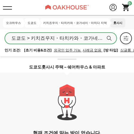
오크하우스
오크하우스
도쿄도
도쿄도
키치죠우지・타치카와・코가네이・마치다 지역
키치죠우지・타치카와・코가네이・마치다 지역
훗사시
훗사시
인기 조건:
[초기 비용&조건]
외국인 입주 가능
사례금 없음
[방 타입]
싱글룸
지역 잠금 해제
도쿄도훗사시 주택 – 쉐어하우스 & 아파트
현재 조건에 맞는 방이 없습니다.