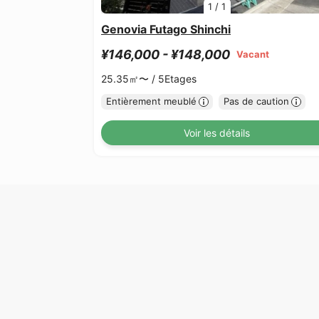
1
/
1
Genovia Futago Shinchi
¥146,000 - ¥148,000
Vacant
25.35㎡〜 /
5Etages
Entièrement meublé
Pas de caution
Voir les détails