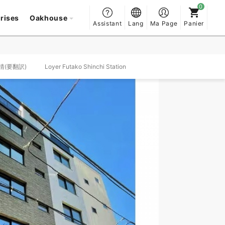
prises
Oakhouse
Assistant
Lang
Ma Page
Panier
事情(要翻訳)
Loyer Futako Shinchi Station