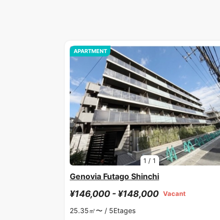
APARTMENT
1
/
1
Genovia Futago Shinchi
¥146,000 - ¥148,000
Vacant
25.35㎡〜 /
5Etages