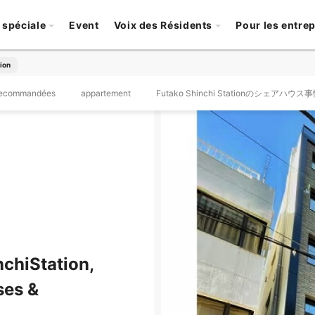
 spéciale
Event
Voix des Résidents
Pour les entre
ion
recommandées
appartement
Futako Shinchi Stationのシェアハウス
chiStation,
ses &