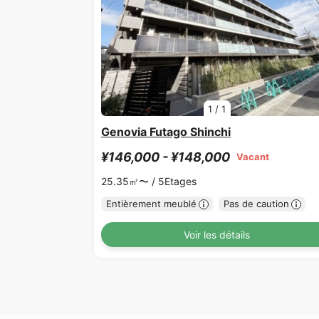
1
/
1
Genovia Futago Shinchi
¥146,000 - ¥148,000
Vacant
25.35㎡〜 /
5Etages
Entièrement meublé
Pas de caution
Voir les détails