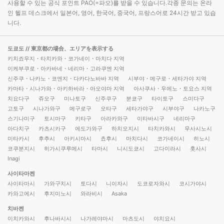
사용할 수 있는 공식 포인트 PAO(=파오)를 받을 수 있습니다.각종 문의는 온라
인 헬프 데스크에서 일본어, 영어, 한국어, 중국어, 프랑스어로 24시간 받고 있습
니다.
도쿄도
// 東京都の場合、エリアを表示する
키치죠우지・타치카와・코가네이・마치다 지역
이케부쿠로・아카바네・네리마・고라쿠엔 지역
신주쿠・나카노・코엔지・다카다노바바 지역
시부야・메구로・세타가야 지역
카마타・시나가와・아키하바라・아오야마 지역
아사쿠사・우에노・토요스 지역
치요다구
쥬오구
미나토구
신주쿠구
분쿄구
타이토구
스미다구
고토구
시나가와구
메구로구
오타구
세타가야구
시부야구
나카노구
스기나미구
토시마구
키타구
아라카와구
이타바시구
네리마구
아다치구
카츠시카구
에도가와구
하치오지시
타치카와시
무사시노시
미타카시
후추시
아키시마시
쵸후시
마치다시
코가네이시
히노시
코쿠분지시
히가시쿠루메시
타마시
니시도쿄시
고다이라시
훗사시
Inagi
사이타마켄
사이타마시
가와구치시
토다시
니이자시
도코로자와시
코시가야시
카와고에시
후지미노시
와라비시
Asaka
치바켄
이치카와시
후나바시시
나가레야마시
마츠도시
야치요시