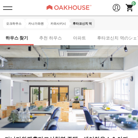
오크하우스
카나가와켄
카와사키시
후타코신치 역
하우스 찾기
추천 하우스
아파트
후타코신치 역のシェ