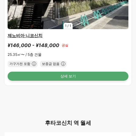
1
/
1
제노비아 니코신치
¥146,000 - ¥148,000
공실
25.35㎡〜 /
5층 건물
가구가전 포함
보증금 없음
상세 보기
후타코신치 역 월세