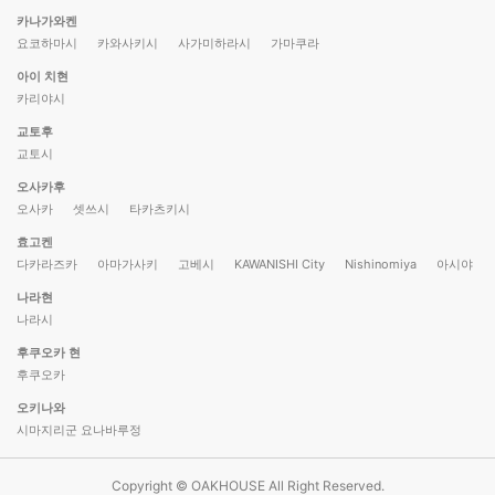
카나가와켄
요코하마시
카와사키시
사가미하라시
가마쿠라
아이 치현
카리야시
교토후
교토시
오사카후
오사카
셋쓰시
타카츠키시
효고켄
다카라즈카
아마가사키
고베시
KAWANISHI City
Nishinomiya
아시야
나라현
나라시
후쿠오카 현
후쿠오카
오키나와
시마지리군 요나바루정
Copyright © OAKHOUSE All Right Reserved.