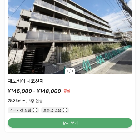
1
/
1
제노비아 니코신치
¥146,000 - ¥148,000
공실
25.35㎡〜 /
5층 건물
가구가전 포함
보증금 없음
상세 보기