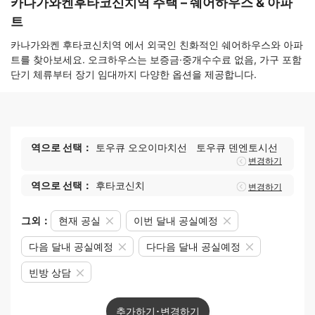
카나가와켄후타코신치역 주택 – 쉐어하우스 & 아파
트
카나가와켄 후타코신치역 에서 외국인 친화적인 쉐어하우스와 아파
트를 찾아보세요. 오크하우스는 보증금·중개수수료 없음, 가구 포함
단기 체류부터 장기 임대까지 다양한 옵션을 제공합니다.
역으로 선택：
토우큐 오오이마치선
토우큐 덴엔토시선
변경하기
역으로 선택：
후타코신치
변경하기
그외：
현재 공실
이번 달내 공실예정
다음 달내 공실예정
다다음 달내 공실예정
빈방 상담
추가하기･변경하기