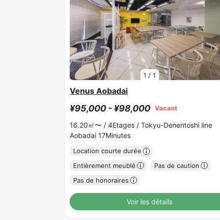
1
/
1
Venus Aobadai
¥95,000 - ¥98,000
Vacant
16.20㎡〜 /
4Etages /
Tokyu-Denentoshi line
Aobadai 17Minutes
Location courte durée
Entièrement meublé
Pas de caution
Pas de honoraires
Voir les détails