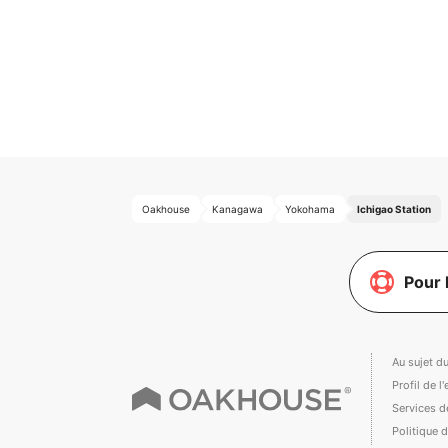
Oakhouse
Kanagawa
Yokohama
Ichigao Station
Pour 
Au sujet d
Profil de l
Services de
Politique d