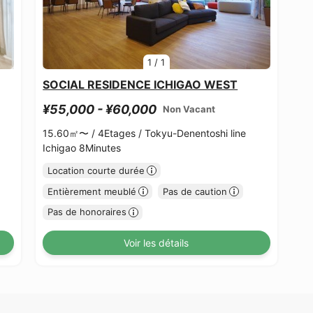
1
/
1
SOCIAL RESIDENCE ICHIGAO WEST
¥55,000 - ¥60,000
Non Vacant
15.60㎡〜 /
4Etages /
Tokyu-Denentoshi line
Ichigao 8Minutes
Location courte durée
Entièrement meublé
Pas de caution
Pas de honoraires
Voir les détails