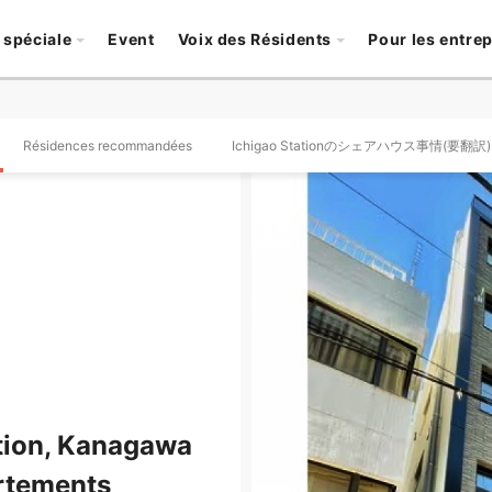
 spéciale
Event
Voix des Résidents
Pour les entre
Résidences recommandées
Ichigao Stationのシェアハウス事情(要翻訳)
tion, Kanagawa
rtements