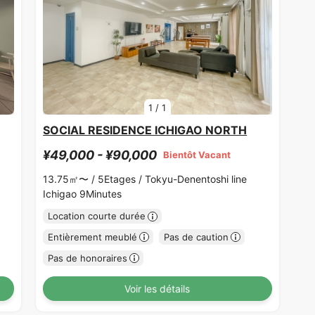
1
/
1
SOCIAL RESIDENCE ICHIGAO NORTH
¥49,000 - ¥90,000
Bientôt Vacant
13.75㎡〜 /
5Etages /
Tokyu-Denentoshi line
Ichigao 9Minutes
Location courte durée
Entièrement meublé
Pas de caution
Pas de honoraires
Voir les détails