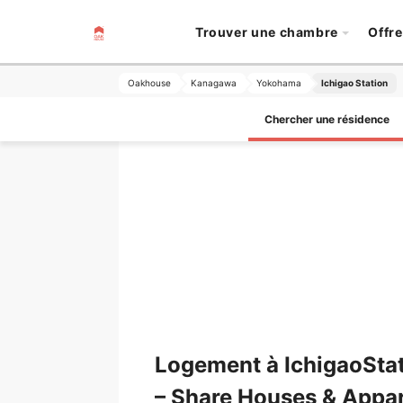
Trouver une chambre
Offre
Oakhouse
Kanagawa
Yokohama
Ichigao Station
Chercher une résidence
Logement à IchigaoSta
– Share Houses & Appa