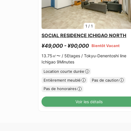
1
/
1
SOCIAL RESIDENCE ICHIGAO NORTH
¥49,000 - ¥90,000
Bientôt Vacant
13.75㎡〜 /
5Etages /
Tokyu-Denentoshi line
Ichigao 9Minutes
Location courte durée
Entièrement meublé
Pas de caution
Pas de honoraires
Voir les détails