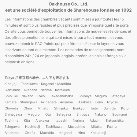
Oakhouse Co., Ltd.
est une société d'exploitation de Sharehouse fondée en 1992
Les informations des chambres vacants sont mises à jour toutes les 15
minutes et sont plus rapides et plus précises que n'importe quel site portail.
Ce site vous permet de trouver les informations de nouvelles résidences et
des offres promotionnelle qui sont mises à jour à tout moment, et vous
pouvez obtenir le PAO Points qui peut être utilisé pour le loyer en vous
inscrivant en tant que membre. Les demandes de renseignements sont
disponibles 24h / 24 en japonais, anglais, coréen, chinois et français via
helpdesk en ligne.
Tokyo
// 東京都の場合、エリアを表示する
Kichijoji・Tachikawa・Koganei・Machida
Ikebukuro・Akabane・Nerima・Korakuen
Shinjuku・Nakano・Koenji・Takadanobaba
Shibuya・Meguro・Setagaya
Kamata・Shinagawa・Akihabara・Aoyama
Asakusa・Ueno・Toyosu
Chiyoda
Chuo
Minato
Shinjuku
Bunkyo
Taito
Sumida
Koto
Shinagawa
Meguro
Ota
Setagaya
Shibuya
Nakano
Suginami
Toshima
Kita
Arakawa
Itabashi
Nerima
Adachi
Katsushika
Edogawa
Hachiouji
Tachikawa
Musashino
Mitaka
Fuchu
Akishima
Chofu
Machida
Koganei
Hino
Kokubunji