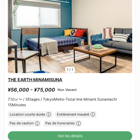
1
/
1
THE EARTH MINAMISUNA
¥56,000 - ¥75,000
Non Vacant
7.10㎡〜 /
3Etages /
TokyoMetro-Tozai line Minami Sunamachi
15Minutes
Location courte durée
Entièrement meublé
Pas de caution
Pas de honoraires
Voir les détails