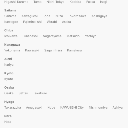
Higashi-Kurume
Tama
Nishi-Tokyo
Kodaira
Fussa
Inagi
Saitama
Saitama
Kawaguchi
Toda
Niiza
Tokorozawa
Koshigaya
Kawagoe
Fujimino-shi
Warabi
Asaka
Chiba
Ichikawa
Funabashi
Nagareyama
Matsudo
Yachiyo
Kanagawa
Yokohama
Kawasaki
Sagamihara
Kamakura
Aichi
Kariya
Kyoto
Kyoto
Osaka
Osaka
Settsu
Takatsuki
Hyogo
Takarazuka
Amagasaki
Kobe
KAWANISHI City
Nishinomiya
Ashiya
Nara
Nara