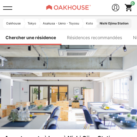
Oakhouse
Tokyo
Asakusa・Ueno・Toyosu
Koto
Nishi Ojima Station
Chercher une résidence
Résidences recommandées
N