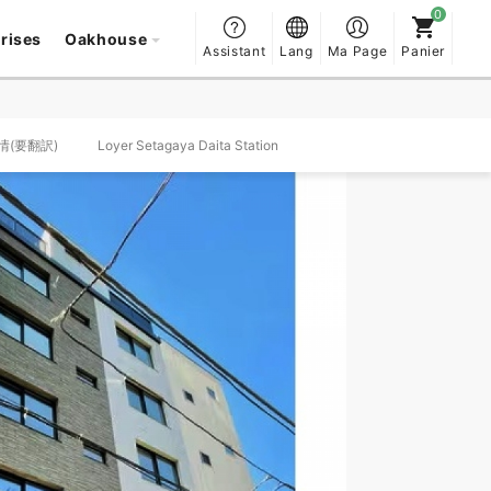
prises
Oakhouse
Assistant
Lang
Ma Page
Panier
事情(要翻訳)
Loyer Setagaya Daita Station