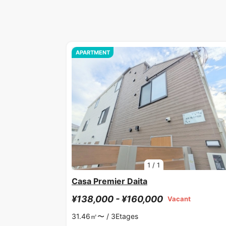
APARTMENT
1
/
1
Casa Premier Daita
¥138,000 - ¥160,000
Vacant
31.46㎡〜 /
3Etages