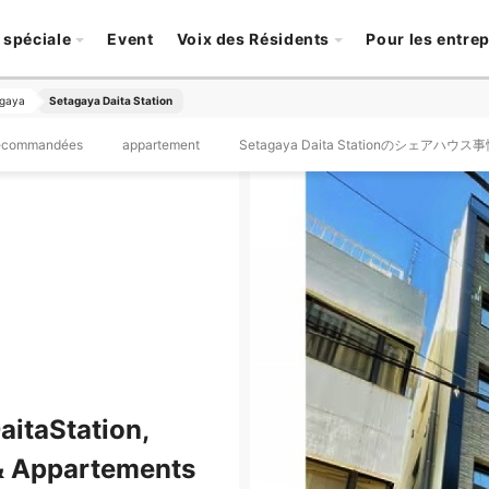
 spéciale
Event
Voix des Résidents
Pour les entre
gaya
Setagaya Daita Station
recommandées
appartement
Setagaya Daita Stationのシェアハウス
itaStation,
& Appartements