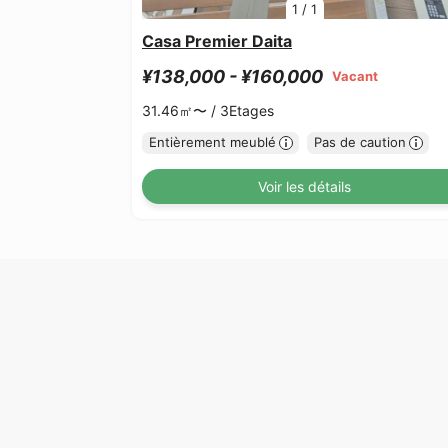
1
/
1
Casa Premier Daita
¥138,000 - ¥160,000
Vacant
31.46㎡〜 /
3Etages
Entièrement meublé
Pas de caution
Voir les détails