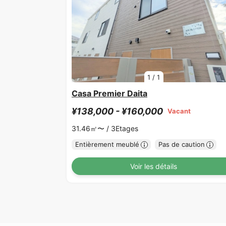
1
/
1
Casa Premier Daita
¥138,000 - ¥160,000
Vacant
31.46㎡〜 /
3Etages
Entièrement meublé
Pas de caution
Voir les détails