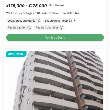
¥175,000 - ¥175,000
Non Vacant
20.40㎡〜 /
5Etages /
JR-KeihinTohoku line 7Minutes
Location courte durée
Entièrement meublé
Pas de caution
Pas de honoraires
Voir les détails
APARTMENT