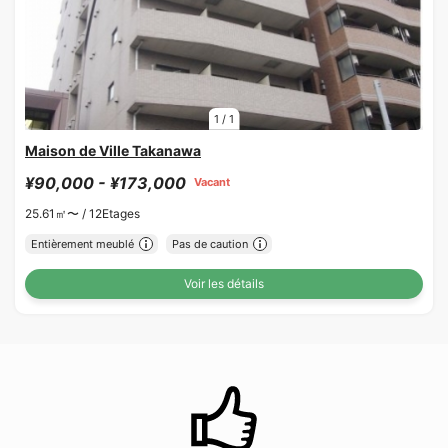
1
/
1
Maison de Ville Takanawa
¥90,000 - ¥173,000
Vacant
25.61㎡〜 /
12Etages
Entièrement meublé
Pas de caution
Voir les détails