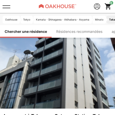
Oakhouse
Tokyo
Kamata・Shinagawa・Akihabara・Aoyama
Minato
Taka
Chercher une résidence
Résidences recommandées
a