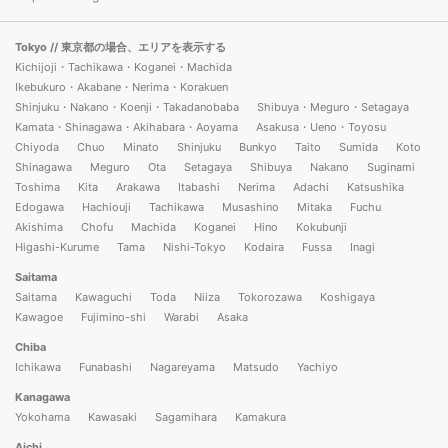
Tokyo
// 東京都の場合、エリアを表示する
Kichijoji・Tachikawa・Koganei・Machida
Ikebukuro・Akabane・Nerima・Korakuen
Shinjuku・Nakano・Koenji・Takadanobaba
Shibuya・Meguro・Setagaya
Kamata・Shinagawa・Akihabara・Aoyama
Asakusa・Ueno・Toyosu
Chiyoda
Chuo
Minato
Shinjuku
Bunkyo
Taito
Sumida
Koto
Shinagawa
Meguro
Ota
Setagaya
Shibuya
Nakano
Suginami
Toshima
Kita
Arakawa
Itabashi
Nerima
Adachi
Katsushika
Edogawa
Hachiouji
Tachikawa
Musashino
Mitaka
Fuchu
Akishima
Chofu
Machida
Koganei
Hino
Kokubunji
Higashi-Kurume
Tama
Nishi-Tokyo
Kodaira
Fussa
Inagi
Saitama
Saitama
Kawaguchi
Toda
Niiza
Tokorozawa
Koshigaya
Kawagoe
Fujimino-shi
Warabi
Asaka
Chiba
Ichikawa
Funabashi
Nagareyama
Matsudo
Yachiyo
Kanagawa
Yokohama
Kawasaki
Sagamihara
Kamakura
Aichi