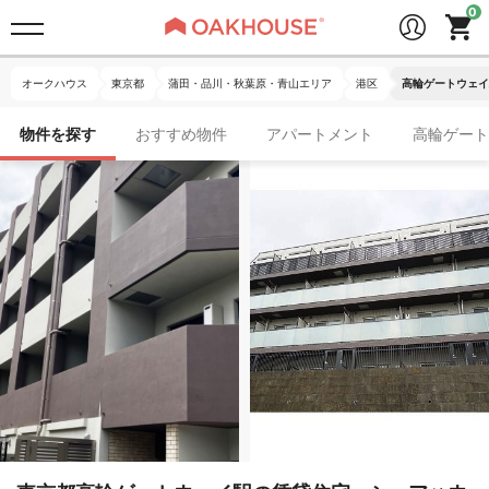
オークハウス
東京都
蒲田・品川・秋葉原・青山エリア
港区
高輪ゲートウェイ
物件を探す
おすすめ物件
アパートメント
高輪ゲート