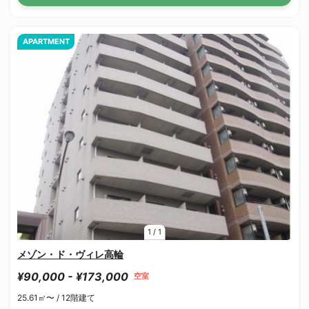
APARTMENT
1
/
1
メゾン・ド・ヴィレ高輪
¥90,000 - ¥173,000
空室
25.61㎡〜 /
12階建て