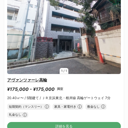
1
/
1
アヴァンツァーレ高輪
¥175,000 - ¥175,000
満室
20.40㎡〜 /
5階建て /
ＪＲ京浜東北・根岸線 高輪ゲートウェイ 7分
短期契約（マンスリー）
家具・家電付き
敷金なし
礼金なし
詳細を見る