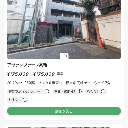
1
/
1
アヴァンツァーレ高輪
¥175,000 - ¥175,000
満室
20.40㎡〜 /
5階建て /
ＪＲ京浜東北・根岸線 高輪ゲートウェイ 7分
短期契約（マンスリー）
家具・家電付き
敷金なし
礼金なし
詳細を見る