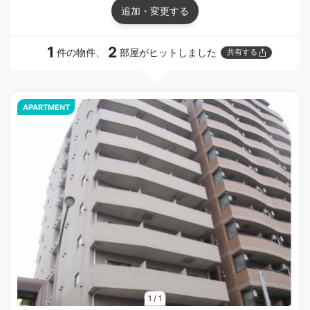
追加・変更する
1
2
件の物件、
部屋がヒットしました
共有する
APARTMENT
1
/
1