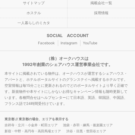
サイトマップ
掲載会社一覧
ホステル
採用情報
一人暮らしのミカタ
SOCIAL ACCOUNT
Facebook
Instagram
YouTube
（株）オークハウスは
1992年創業のシェアハウス運営事業会社です。
本サイトに掲載されている物件は、オークハウスが運営するシェアハウス・
アパートと、ホテルポータルサイトのグランステイへ掲載するホテルです。
空室情報は毎15分ごとに更新されるのでどのポータルサイトより早く正確で
す。新規物件や本サイトにしかないお得なキャンペーン情報も随時更新して
います。各種問合せはヘルプセンターにて日本語、英語、韓国語、中国語、
フランス語で24時間受付けています。
東京都
// 東京都の場合、エリアを表示する
吉祥寺・立川・小金井・町田エリア
池袋・赤羽・練馬・後楽園エリア
新宿・中野・高円寺・高田馬場エリア
渋谷・目黒・世田谷エリア