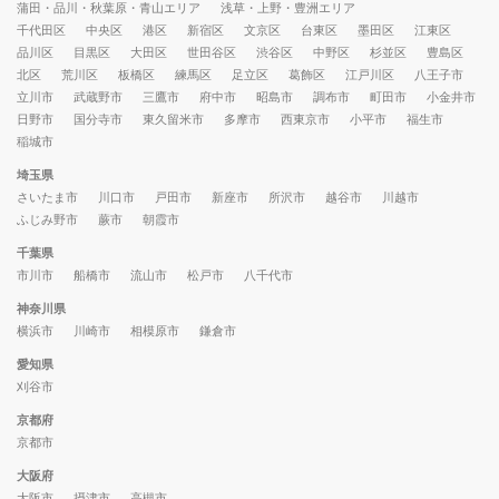
蒲田・品川・秋葉原・青山エリア
浅草・上野・豊洲エリア
千代田区
中央区
港区
新宿区
文京区
台東区
墨田区
江東区
品川区
目黒区
大田区
世田谷区
渋谷区
中野区
杉並区
豊島区
北区
荒川区
板橋区
練馬区
足立区
葛飾区
江戸川区
八王子市
立川市
武蔵野市
三鷹市
府中市
昭島市
調布市
町田市
小金井市
日野市
国分寺市
東久留米市
多摩市
西東京市
小平市
福生市
稲城市
埼玉県
さいたま市
川口市
戸田市
新座市
所沢市
越谷市
川越市
ふじみ野市
蕨市
朝霞市
千葉県
市川市
船橋市
流山市
松戸市
八千代市
神奈川県
横浜市
川崎市
相模原市
鎌倉市
愛知県
刈谷市
京都府
京都市
大阪府
大阪市
摂津市
高槻市