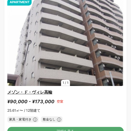
APARTMENT
1
/
1
メゾン・ド・ヴィレ高輪
¥90,000 - ¥173,000
空室
25.61㎡〜 /
12階建て
家具・家電付き
敷金なし