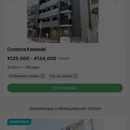
1
/
3
Crostone Kawasaki
¥129,000 - ¥134,000
Vacant
25.80㎡〜 /
8Etages
Entièrement meublé
Pas de caution
Voir les détails
Sharehouses à Motosumiyoshi Station
APARTMENT