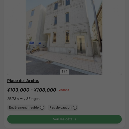
1
/
1
Place de l'Arche.
¥103,000 - ¥108,000
Vacant
25.73㎡〜 /
3Etages
Entièrement meublé
Pas de caution
Voir les détails