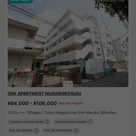
1
/
3
OAK APARTMENT MUSASHIKOSUGI
¥84,000 - ¥106,000
Bientôt Vacant
16.53㎡〜 /
5Etages /
Tokyu-Meguro line Shin Maruko 3Minutes
Location courte durée
Entièrement meublé
Pas de caution
Pas de honoraires