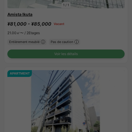
1
/
1
Amista Ikuta
¥81,000 - ¥85,000
Vacant
21.00㎡〜 /
2Etages
Entièrement meublé
Pas de caution
Voir les détails
APARTMENT