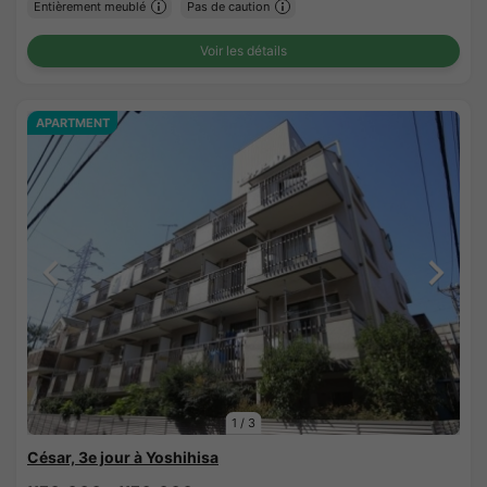
Entièrement meublé
Pas de caution
Voir les détails
APARTMENT
1
/
3
César, 3e jour à Yoshihisa