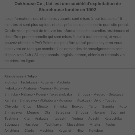
Oakhouse Co., Ltd. est une société d'exploitation de
Sharehouse fondée en 1992
Les informations des chambres vacants sont mises à jour toutes les 15
minutes et sont plus rapides et plus précises que n'importe quel site portail.
Ce site vous permet de trouver les informations de nouvelles résidences et
des offres promotionnelle qui sont mises à jour à tout moment, et vous
pouvez obtenir le PAO Points qui peut être utilisé pour le loyer en vous
inscrivant en tant que membre. Les demandes de renseignements sont
disponibles 24h / 24 en japonais, anglais, coréen, chinois et français via
helpdesk en ligne.
Résidences à Tokyo
Kichijoji・Tachikawa・Koganei・Machida
Ikebukuro・Akabane・Nerima・Korakuen
Shinjuku・Nakano・Koenji・Takadanobaba
Shibuya・Meguro・Setagaya
Kamata・Shinagawa・Akihabara・Aoyama
Asakusa・Ueno・Toyosu
Chiyoda
Chuo
Minato
Shinjuku
Bunkyo
Taito
Sumida
Koto
Shinagawa
Meguro
Ota
Setagaya
Shibuya
Nakano
Suginami
Toshima
Kita
Arakawa
Itabashi
Nerima
Adachi
Katsushika
Edogawa
Hachiouji
Tachikawa
Musashino
Mitaka
Fuchu
Akishima
Chofu
Machida
Koganei
Hino
Kokubunji