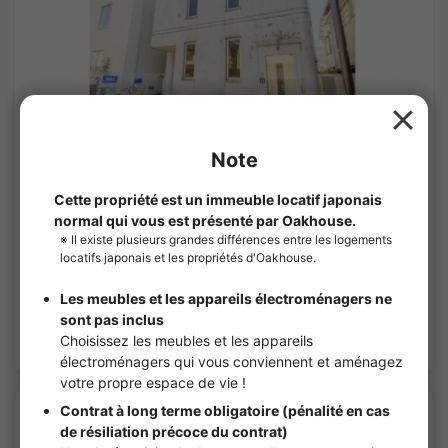
1
/
1
Place de l'Arche.
¥103,000 - ¥108,000
Vacant
25.73㎡〜 /
3Etages
Entièrement meublé
Pas de caution
Voir les détails
APARTMENT