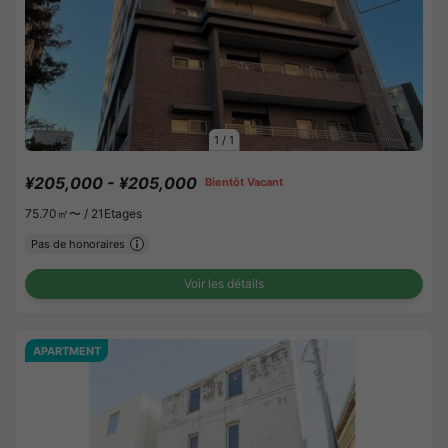
1
/
1
¥205,000 - ¥205,000
Bientôt Vacant
75.70㎡〜 /
21Etages
Pas de honoraires
Voir les détails
APARTMENT