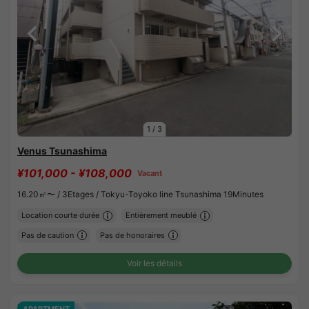
1
/
3
Venus Tsunashima
¥101,000 - ¥108,000
Vacant
16.20㎡〜 /
3Etages /
Tokyu-Toyoko line Tsunashima 19Minutes
Location courte durée
Entièrement meublé
Pas de caution
Pas de honoraires
Voir les détails
APARTMENT