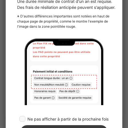
1
/
2
¥126,000 - ¥141,000
Bientôt Vacant
26.14㎡〜 /
14Etages
Entièrement meublé
Pas de caution
Voir les détails