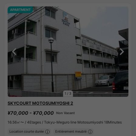
APARTMENT
1
/
3
SKYCOURT MOTOSUMIYOSHI 2
¥70,000 - ¥70,000
Non Vacant
16.56㎡〜 /
4Etages /
Tokyu-Meguro line Motosumiyoshi 18Minutes
Location courte durée
Entièrement meublé