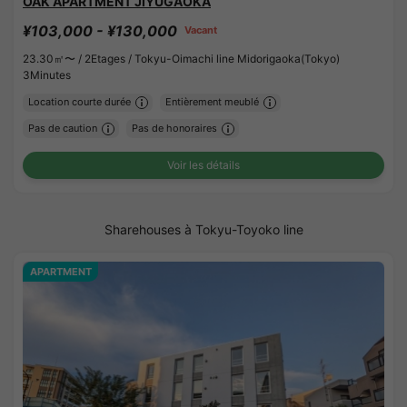
OAK APARTMENT JIYUGAOKA
¥103,000 - ¥130,000
Vacant
23.30㎡〜 /
2Etages /
Tokyu-Oimachi line Midorigaoka(Tokyo)
3Minutes
Location courte durée
Entièrement meublé
Pas de caution
Pas de honoraires
Voir les détails
Sharehouses à Tokyu-Toyoko line
APARTMENT