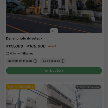
1
/
1
Denenchofu duveteux
¥117,000 - ¥180,000
Vacant
25.03㎡〜 /
4Etages
Entièrement meublé
Pas de caution
Voir les détails
SOCIAL RESIDENCE