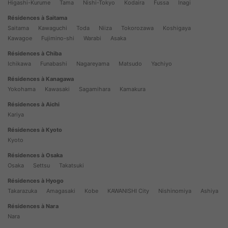
Higashi-Kurume
Tama
Nishi-Tokyo
Kodaira
Fussa
Inagi
Résidences à Saitama
Saitama
Kawaguchi
Toda
Niiza
Tokorozawa
Koshigaya
Kawagoe
Fujimino-shi
Warabi
Asaka
Résidences à Chiba
Ichikawa
Funabashi
Nagareyama
Matsudo
Yachiyo
Résidences à Kanagawa
Yokohama
Kawasaki
Sagamihara
Kamakura
Résidences à Aichi
Kariya
Résidences à Kyoto
Kyoto
Résidences à Osaka
Osaka
Settsu
Takatsuki
Résidences à Hyogo
Takarazuka
Amagasaki
Kobe
KAWANISHI City
Nishinomiya
Ashiya
Résidences à Nara
Nara