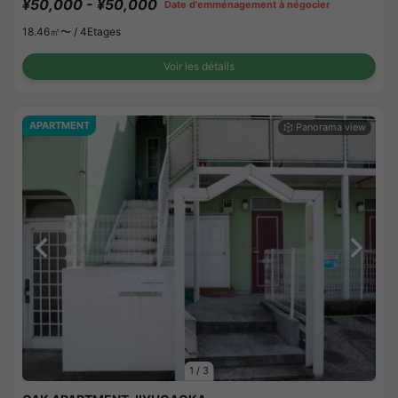
¥50,000 - ¥50,000
Date d'emménagement à négocier
18.46㎡〜 /
4Etages
Voir les détails
APARTMENT
1
/
3