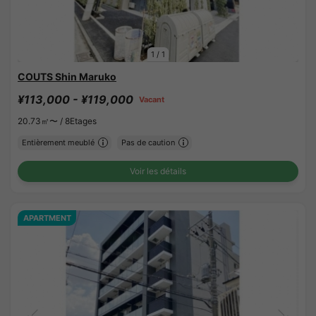
1
/
1
COUTS Shin Maruko
¥113,000 - ¥119,000
Vacant
20.73㎡〜 /
8Etages
Entièrement meublé
Pas de caution
Voir les détails
APARTMENT