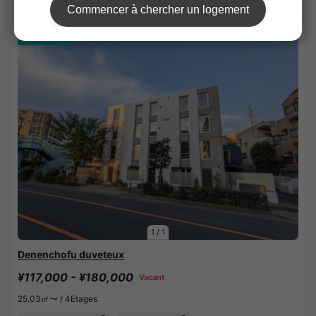
Sharehouses à Tokyu-Meguro line
APARTMENT
1
/
1
Denenchofu duveteux
¥117,000 - ¥180,000
Vacant
25.03㎡〜 /
4Etages