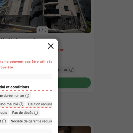
1
/
3
uffy Nishiwaseda.
15,000 - ¥184,000
Vacant
.84㎡〜 /
8Etages
as de caution
Pas de honoraires
Voir les détails
HAREHOUSE