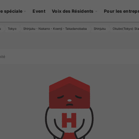
re spéciale
Event
Voix des Résidents
Pour les entrep
s
Tokyo
Shinjuku・Nakano・Koenji・Takadanobaba
Shinjuku
Okubo(Tokyo) Sta
ité