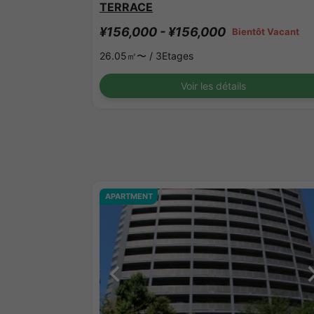
TERRACE
¥156,000 - ¥156,000
Bientôt Vacant
26.05㎡〜 /
3Etages
Voir les détails
APARTMENT