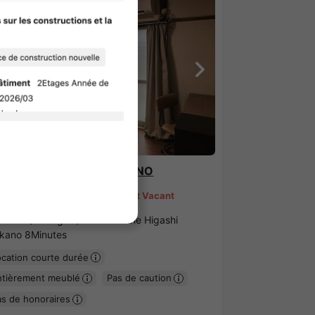
1
/
3
AKHOUSE HIGASHI NAKANO
8,000 - ¥75,000
Bientôt Vacant
90㎡〜 /
2Etages /
JR-Chuo line Higashi
kano 8Minutes
ocation courte durée
ntièrement meublé
Pas de caution
as de honoraires