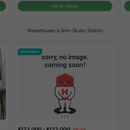
Voir les détails
Sharehouses à Shin Okubo Station
APARTMENT
1
/
1
¥123,000 - ¥123,000
Vacant