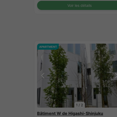
Voir les détails
APARTMENT
1
/
2
Bâtiment W de Higashi-Shinjuku