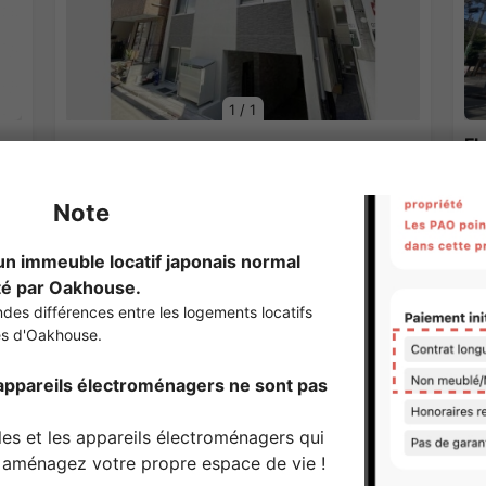
1
/
1
Fl
¥207,000 - ¥207,000
Vacant
¥1
30.66㎡〜 /
4Etages
20
Entièrement meublé
Pas de caution
P
Voir les détails
Sharehouses à Okubo(Tokyo) Station
APARTMENT
S