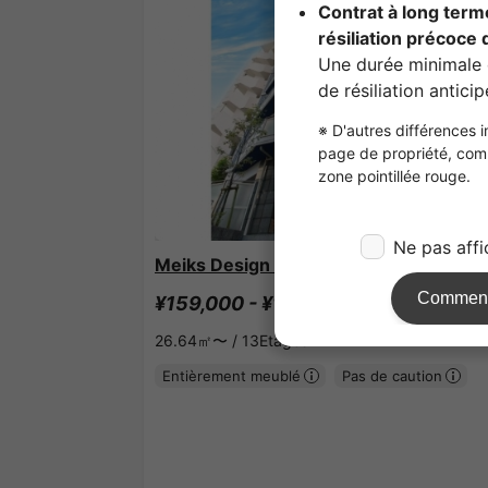
1
/
1
Meiks Design Nishi-Shinjuku.
¥159,000 - ¥162,000
Bientôt Vacant
26.64㎡〜 /
13Etages
Entièrement meublé
Pas de caution