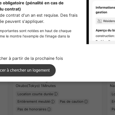
1
/
3
SHINJUKU OLYMPIC APARTMENT
O
¥125,000 - ¥125,000
¥6
Non Vacant
22.56㎡〜 /
10Etages /
JR-Chuo line
6.
Okubo(Tokyo) 1Minutes
Na
Location courte durée
L
Entièrement meublé
Pas de caution
E
Pas de honoraires
P