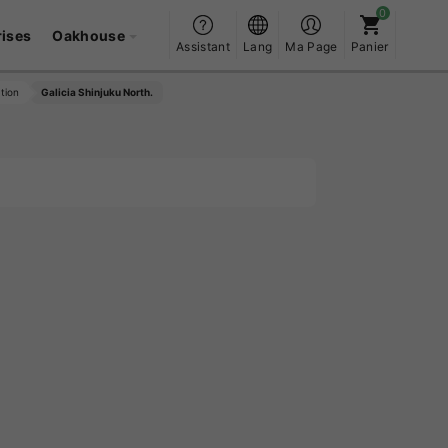
rises
Oakhouse
Assistant
Lang
Ma Page
Panier
tion
Galicia Shinjuku North.