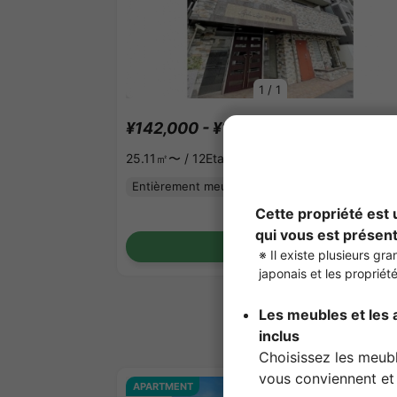
1
/
1
¥142,000 - ¥142,000
Vacant
25.11㎡〜 /
12Etages
Entièrement meublé
Pas de caution
Voir les détails
APARTMENT