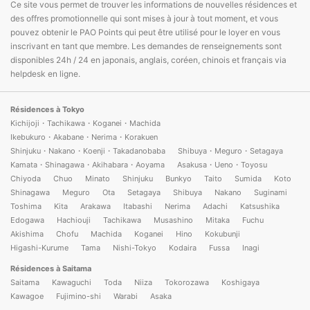
Ce site vous permet de trouver les informations de nouvelles résidences et
des offres promotionnelle qui sont mises à jour à tout moment, et vous
pouvez obtenir le PAO Points qui peut être utilisé pour le loyer en vous
inscrivant en tant que membre. Les demandes de renseignements sont
disponibles 24h / 24 en japonais, anglais, coréen, chinois et français via
helpdesk en ligne.
Résidences à Tokyo
Kichijoji・Tachikawa・Koganei・Machida
Ikebukuro・Akabane・Nerima・Korakuen
Shinjuku・Nakano・Koenji・Takadanobaba
Shibuya・Meguro・Setagaya
Kamata・Shinagawa・Akihabara・Aoyama
Asakusa・Ueno・Toyosu
Chiyoda
Chuo
Minato
Shinjuku
Bunkyo
Taito
Sumida
Koto
Shinagawa
Meguro
Ota
Setagaya
Shibuya
Nakano
Suginami
Toshima
Kita
Arakawa
Itabashi
Nerima
Adachi
Katsushika
Edogawa
Hachiouji
Tachikawa
Musashino
Mitaka
Fuchu
Akishima
Chofu
Machida
Koganei
Hino
Kokubunji
Higashi-Kurume
Tama
Nishi-Tokyo
Kodaira
Fussa
Inagi
Résidences à Saitama
Saitama
Kawaguchi
Toda
Niiza
Tokorozawa
Koshigaya
Kawagoe
Fujimino-shi
Warabi
Asaka