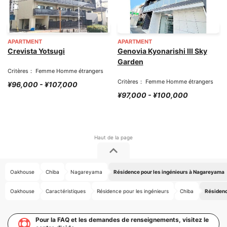
APARTMENT
APARTMENT
Crevista Yotsugi
Genovia Kyonarishi III Sky
Garden
Critères： Femme Homme étrangers
Critères： Femme Homme étrangers
¥96,000 - ¥107,000
¥97,000 - ¥100,000
Oakhouse
Chiba
Nagareyama
Résidence pour les ingénieurs à Nagareyama
Oakhouse
Caractéristiques
Résidence pour les ingénieurs
Chiba
Résidenc
Pour la FAQ et les demandes de renseignements, visitez le