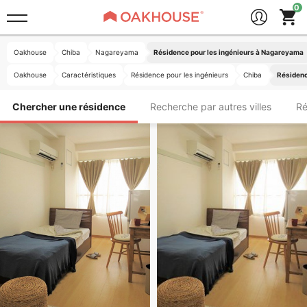
Oakhouse
Chiba
Nagareyama
Résidence pour les ingénieurs à Nagareyama
Oakhouse
Caractéristiques
Résidence pour les ingénieurs
Chiba
Résidenc
Chercher une résidence
Recherche par autres villes
Ré