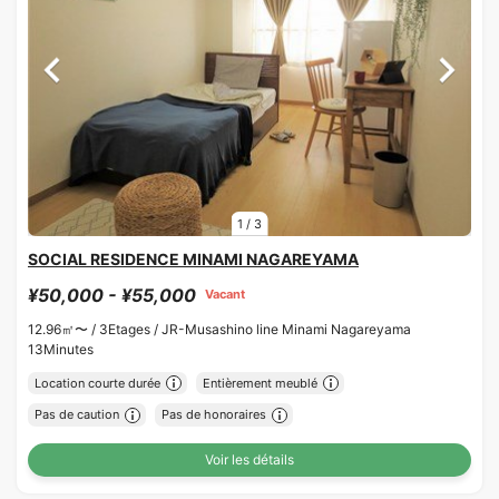
1
/
3
SOCIAL RESIDENCE MINAMI NAGAREYAMA
¥50,000 - ¥55,000
Vacant
12.96㎡〜 /
3Etages /
JR-Musashino line Minami Nagareyama
13Minutes
Location courte durée
Entièrement meublé
Pas de caution
Pas de honoraires
Voir les détails