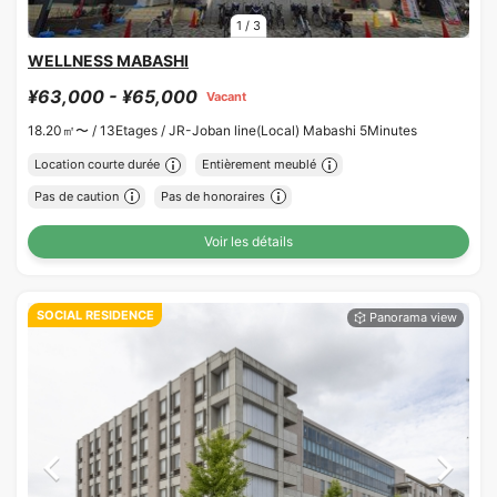
1
/
3
WELLNESS MABASHI
¥63,000 - ¥65,000
Vacant
18.20㎡〜 /
13Etages /
JR-Joban line(Local) Mabashi 5Minutes
Location courte durée
Entièrement meublé
Pas de caution
Pas de honoraires
Voir les détails
SOCIAL RESIDENCE