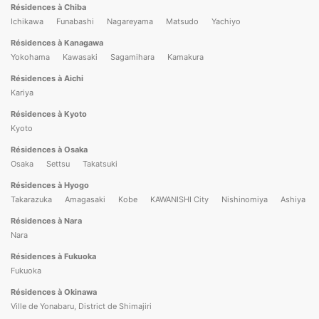
Résidences à Chiba
Ichikawa
Funabashi
Nagareyama
Matsudo
Yachiyo
Résidences à Kanagawa
Yokohama
Kawasaki
Sagamihara
Kamakura
Résidences à Aichi
Kariya
Résidences à Kyoto
Kyoto
Résidences à Osaka
Osaka
Settsu
Takatsuki
Résidences à Hyogo
Takarazuka
Amagasaki
Kobe
KAWANISHI City
Nishinomiya
Ashiya
Résidences à Nara
Nara
Résidences à Fukuoka
Fukuoka
Résidences à Okinawa
Ville de Yonabaru, District de Shimajiri