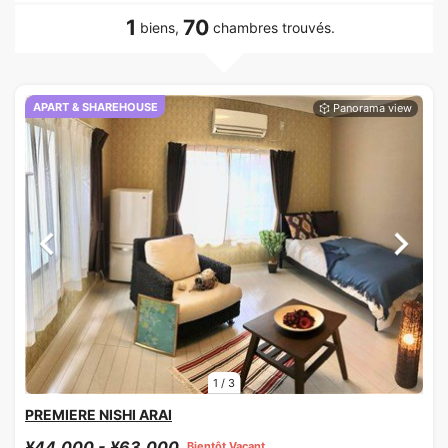
1
70
biens,
chambres trouvés.
APART & SHAREHOUSE
1
/
3
PREMIERE NISHI ARAI
¥44,000 - ¥63,000
Bientôt Vacant