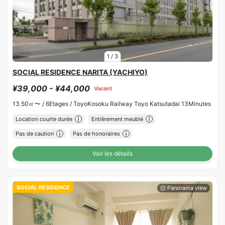
1
/
3
SOCIAL RESIDENCE NARITA (YACHIYO)
¥39,000 - ¥44,000
Vacant
13.50㎡〜 /
6Etages /
ToyoKosoku Railway Toyo Katsutadai 13Minutes
Location courte durée
Entièrement meublé
Pas de caution
Pas de honoraires
Voir les détails
SOCIAL RESIDENCE