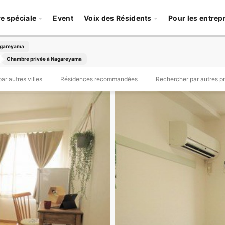
re spéciale
Event
Voix des Résidents
Pour les entrep
agareyama
Chambre privée à Nagareyama
r autres villes
Résidences recommandées
Rechercher par autres p