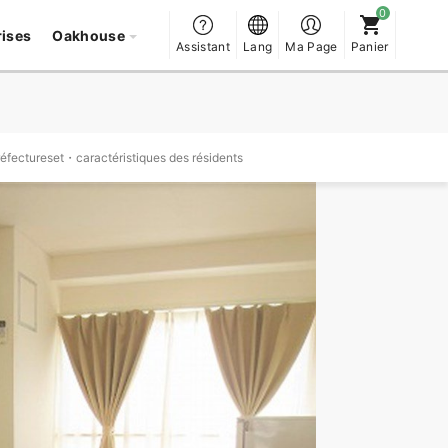
rises
Oakhouse
Assistant
Lang
Ma Page
Panier
réfectureset・caractéristiques des résidents