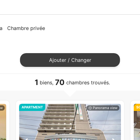
a
Chambre privée
Ajouter / Changer
1
70
biens,
chambres trouvés.
APARTMENT
S