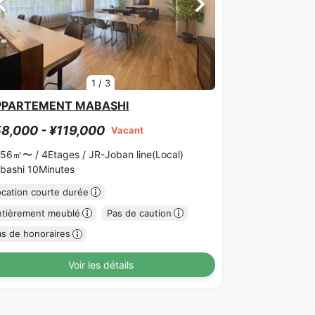
1
/
3
PPARTEMENT MABASHI
8,000 - ¥119,000
Vacant
.56㎡〜 /
4Etages /
JR-Joban line(Local)
bashi 10Minutes
ocation courte durée
ntièrement meublé
Pas de caution
as de honoraires
Voir les détails