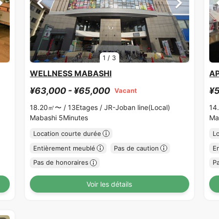
1
/
3
WELLNESS MABASHI
A
¥63,000 - ¥65,000
¥5
Vacant
18.20㎡〜 /
13Etages /
JR-Joban line(Local)
14
Mabashi 5Minutes
Ma
Location courte durée
L
Entièrement meublé
Pas de caution
E
Pas de honoraires
P
Voir les détails