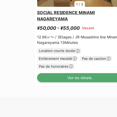
1
/
3
SOCIAL RESIDENCE MINAMI
NAGAREYAMA
¥50,000 - ¥55,000
Vacant
12.96㎡〜 /
3Etages /
JR-Musashino line Minam
Nagareyama 13Minutes
Location courte durée
Entièrement meublé
Pas de caution
Pas de honoraires
Voir les détails