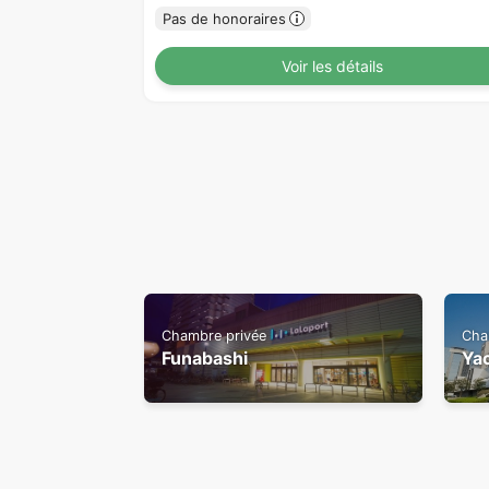
Pas de honoraires
Voir les détails
Chambre privée
Cha
Funabashi
Ya