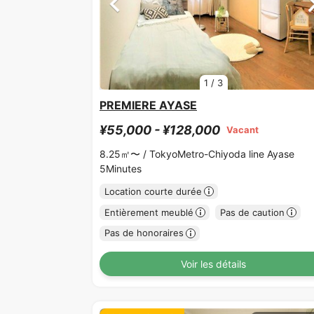
1
/
3
PREMIERE AYASE
¥55,000 - ¥128,000
Vacant
8.25㎡〜 /
TokyoMetro-Chiyoda line Ayase
5Minutes
Location courte durée
Entièrement meublé
Pas de caution
Pas de honoraires
Voir les détails