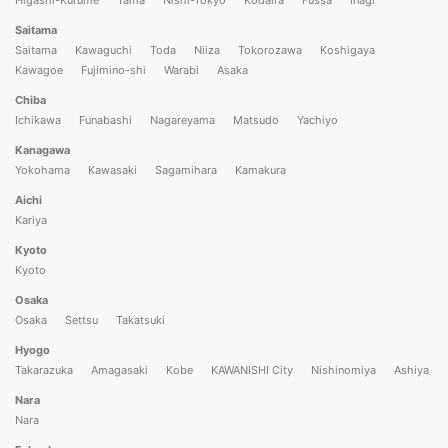
Saitama
Saitama
Kawaguchi
Toda
Niiza
Tokorozawa
Koshigaya
Kawagoe
Fujimino-shi
Warabi
Asaka
Chiba
Ichikawa
Funabashi
Nagareyama
Matsudo
Yachiyo
Kanagawa
Yokohama
Kawasaki
Sagamihara
Kamakura
Aichi
Kariya
Kyoto
Kyoto
Osaka
Osaka
Settsu
Takatsuki
Hyogo
Takarazuka
Amagasaki
Kobe
KAWANISHI City
Nishinomiya
Ashiya
Nara
Nara