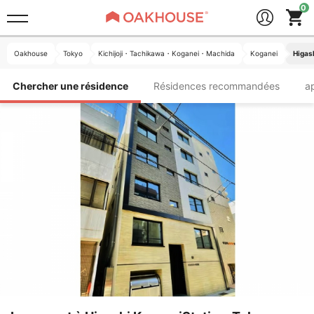
Oakhouse
Tokyo
Kichijoji・Tachikawa・Koganei・Machida
Koganei
Higas
Chercher une résidence
Résidences recommandées
a