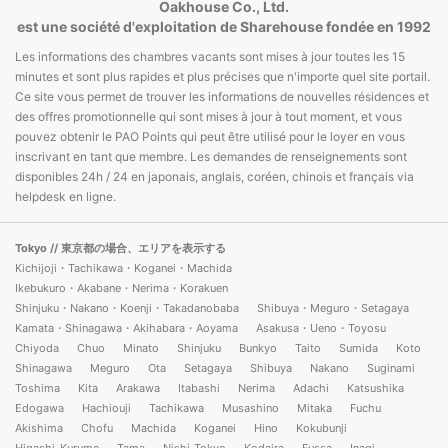
Oakhouse Co., Ltd.
est une société d'exploitation de Sharehouse fondée en 1992
Les informations des chambres vacants sont mises à jour toutes les 15
minutes et sont plus rapides et plus précises que n'importe quel site portail.
Ce site vous permet de trouver les informations de nouvelles résidences et
des offres promotionnelle qui sont mises à jour à tout moment, et vous
pouvez obtenir le PAO Points qui peut être utilisé pour le loyer en vous
inscrivant en tant que membre. Les demandes de renseignements sont
disponibles 24h / 24 en japonais, anglais, coréen, chinois et français via
helpdesk en ligne.
Tokyo
// 東京都の場合、エリアを表示する
Kichijoji・Tachikawa・Koganei・Machida
Ikebukuro・Akabane・Nerima・Korakuen
Shinjuku・Nakano・Koenji・Takadanobaba
Shibuya・Meguro・Setagaya
Kamata・Shinagawa・Akihabara・Aoyama
Asakusa・Ueno・Toyosu
Chiyoda
Chuo
Minato
Shinjuku
Bunkyo
Taito
Sumida
Koto
Shinagawa
Meguro
Ota
Setagaya
Shibuya
Nakano
Suginami
Toshima
Kita
Arakawa
Itabashi
Nerima
Adachi
Katsushika
Edogawa
Hachiouji
Tachikawa
Musashino
Mitaka
Fuchu
Akishima
Chofu
Machida
Koganei
Hino
Kokubunji
Higashi-Kurume
Tama
Nishi-Tokyo
Kodaira
Fussa
Inagi