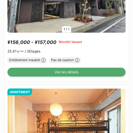
1
/
1
¥156,000 - ¥157,000
Bientôt Vacant
25.41㎡〜 /
3Etages
Entièrement meublé
Pas de caution
Voir les détails
APARTMENT