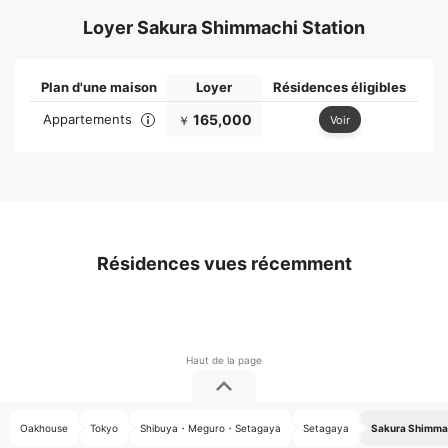
Loyer Sakura Shimmachi Station
Plan d'une maison
Loyer
Résidences éligibles
Appartements
165,000
Voir
￥
Résidences vues récemment
Oakhouse
Tokyo
Shibuya・Meguro・Setagaya
Setagaya
Sakura Shimmac