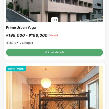
1
/
1
Prime Urban Yoga
¥198,000 - ¥198,000
Vacant
41.80㎡〜 /
6Etages
Voir les détails
APARTMENT