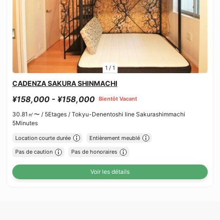
1
/
1
CADENZA SAKURA SHINMACHI
¥158,000 - ¥158,000
Bientôt Vacant
30.81㎡〜 /
5Etages /
Tokyu-Denentoshi line Sakurashimmachi
5Minutes
Location courte durée
Entièrement meublé
Pas de caution
Pas de honoraires
Voir les détails