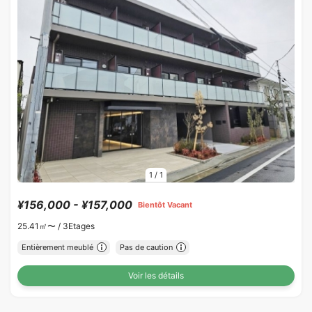
1
/
1
¥156,000 - ¥157,000
Bientôt Vacant
25.41㎡〜 /
3Etages
Entièrement meublé
Pas de caution
Voir les détails