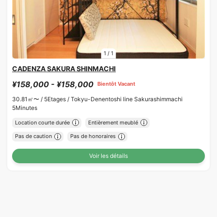
1
/
1
CADENZA SAKURA SHINMACHI
¥158,000 - ¥158,000
Bientôt Vacant
30.81㎡〜 /
5Etages /
Tokyu-Denentoshi line Sakurashimmachi
5Minutes
Location courte durée
Entièrement meublé
Pas de caution
Pas de honoraires
Voir les détails