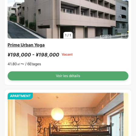
1
/
1
Prime Urban Yoga
¥198,000 - ¥198,000
Vacant
41.80㎡〜 /
6Etages
Voir les détails
APARTMENT