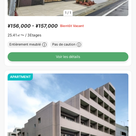
1
/
1
¥156,000 - ¥157,000
Bientôt Vacant
25.41㎡〜 /
3Etages
Entièrement meublé
Pas de caution
Voir les détails
APARTMENT