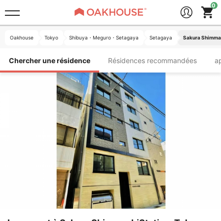
Oakhouse
Tokyo
Shibuya・Meguro・Setagaya
Setagaya
Sakura Shimmac
Chercher une résidence
Résidences recommandées
a