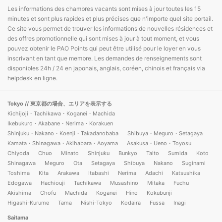
Les informations des chambres vacants sont mises à jour toutes les 15
minutes et sont plus rapides et plus précises que n'importe quel site portail.
Ce site vous permet de trouver les informations de nouvelles résidences et
des offres promotionnelle qui sont mises à jour à tout moment, et vous
pouvez obtenir le PAO Points qui peut être utilisé pour le loyer en vous
inscrivant en tant que membre. Les demandes de renseignements sont
disponibles 24h / 24 en japonais, anglais, coréen, chinois et français via
helpdesk en ligne.
Tokyo
// 東京都の場合、エリアを表示する
Kichijoji・Tachikawa・Koganei・Machida
Ikebukuro・Akabane・Nerima・Korakuen
Shinjuku・Nakano・Koenji・Takadanobaba
Shibuya・Meguro・Setagaya
Kamata・Shinagawa・Akihabara・Aoyama
Asakusa・Ueno・Toyosu
Chiyoda
Chuo
Minato
Shinjuku
Bunkyo
Taito
Sumida
Koto
Shinagawa
Meguro
Ota
Setagaya
Shibuya
Nakano
Suginami
Toshima
Kita
Arakawa
Itabashi
Nerima
Adachi
Katsushika
Edogawa
Hachiouji
Tachikawa
Musashino
Mitaka
Fuchu
Akishima
Chofu
Machida
Koganei
Hino
Kokubunji
Higashi-Kurume
Tama
Nishi-Tokyo
Kodaira
Fussa
Inagi
Saitama