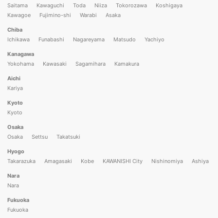
Saitama
Kawaguchi
Toda
Niiza
Tokorozawa
Koshigaya
Kawagoe
Fujimino-shi
Warabi
Asaka
Chiba
Ichikawa
Funabashi
Nagareyama
Matsudo
Yachiyo
Kanagawa
Yokohama
Kawasaki
Sagamihara
Kamakura
Aichi
Kariya
Kyoto
Kyoto
Osaka
Osaka
Settsu
Takatsuki
Hyogo
Takarazuka
Amagasaki
Kobe
KAWANISHI City
Nishinomiya
Ashiya
Nara
Nara
Fukuoka
Fukuoka