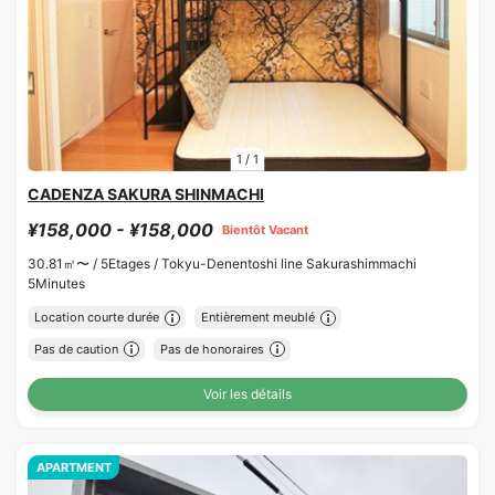
1
/
1
CADENZA SAKURA SHINMACHI
¥158,000 - ¥158,000
Bientôt Vacant
30.81㎡〜 /
5Etages /
Tokyu-Denentoshi line Sakurashimmachi
5Minutes
Location courte durée
Entièrement meublé
Pas de caution
Pas de honoraires
Voir les détails
APARTMENT