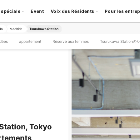
 spéciale
Event
Voix des Résidents
Pour les entre
da
Machida
Tsurukawa Station
dées
appartement
Réservé aux femmes
Tsurukawa Stati
tation, Tokyo
rtements