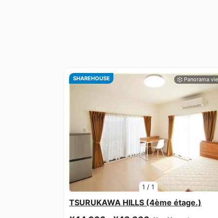
SHAREHOUSE
1
/
1
TSURUKAWA HILLS (4ème étage.)