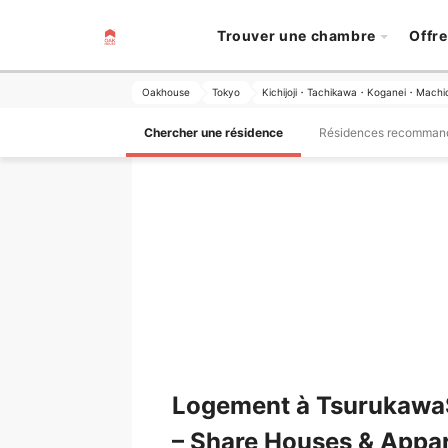
Trouver une chambre
Offre
Oakhouse
Tokyo
Kichijoji・Tachikawa・Koganei・Machi
Chercher une résidence
Résidences recomman
Logement à TsurukawaS
– Share Houses & Appa