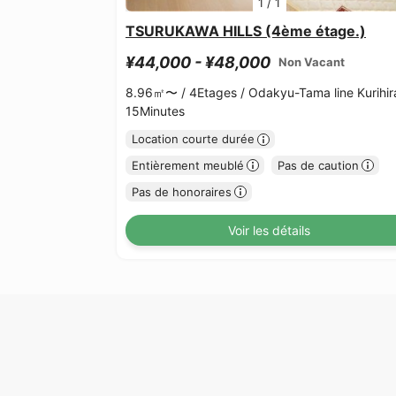
1
/
1
TSURUKAWA HILLS (4ème étage.)
¥44,000 - ¥48,000
Non Vacant
8.96㎡〜 /
4Etages /
Odakyu-Tama line Kurihir
15Minutes
Location courte durée
Entièrement meublé
Pas de caution
Pas de honoraires
Voir les détails