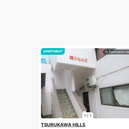
APARTMENT
1
/
1
TSURUKAWA HILLS