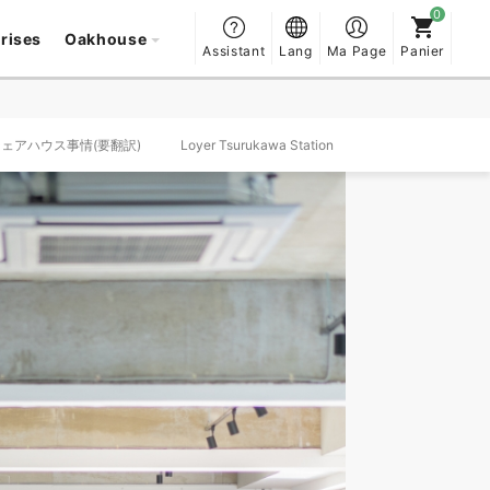
prises
Oakhouse
Assistant
Lang
Ma Page
Panier
onのシェアハウス事情(要翻訳)
Loyer Tsurukawa Station