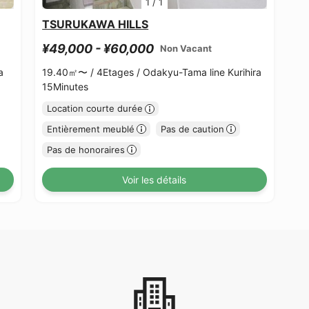
1
/
1
TSURUKAWA HILLS
¥49,000 - ¥60,000
Non Vacant
a
19.40㎡〜 /
4Etages /
Odakyu-Tama line Kurihira
15Minutes
Location courte durée
Entièrement meublé
Pas de caution
Pas de honoraires
Voir les détails