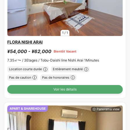
1
/
1
FLORA NISHI ARAI
¥54,000 - ¥62,000
Bientôt Vacant
7.35㎡〜 /
3Etages /
Tobu-Daishi line Nishi Arai 1Minutes
Location courte durée
Entièrement meublé
Pas de caution
Pas de honoraires
Voir les détails
APART & SHAREHOUSE