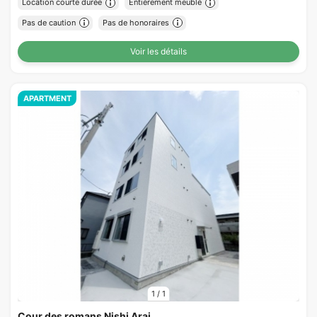
Location courte durée
Entièrement meublé
Pas de caution
Pas de honoraires
Voir les détails
APARTMENT
1
/
1
Cour des romans Nishi Arai