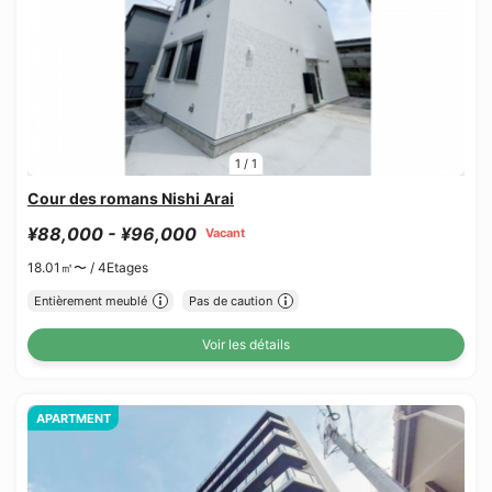
1
/
1
Cour des romans Nishi Arai
¥88,000 - ¥96,000
Vacant
18.01㎡〜 /
4Etages
Entièrement meublé
Pas de caution
Voir les détails
APARTMENT