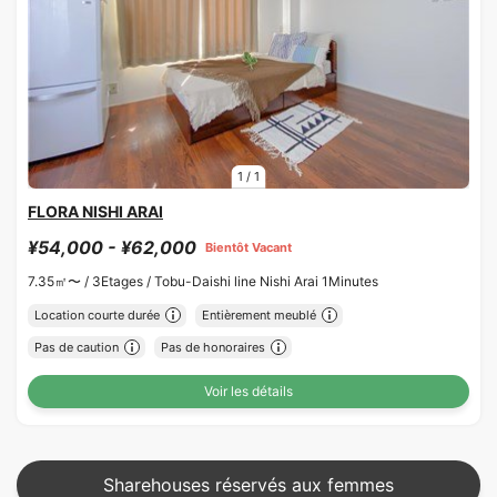
1
/
1
FLORA NISHI ARAI
¥54,000 - ¥62,000
Bientôt Vacant
7.35㎡〜 /
3Etages /
Tobu-Daishi line Nishi Arai 1Minutes
Location courte durée
Entièrement meublé
Pas de caution
Pas de honoraires
Voir les détails
Sharehouses réservés aux femmes