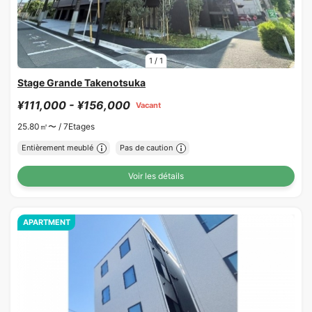
1
/
1
Stage Grande Takenotsuka
¥111,000 - ¥156,000
Vacant
25.80㎡〜 /
7Etages
Entièrement meublé
Pas de caution
Voir les détails
APARTMENT