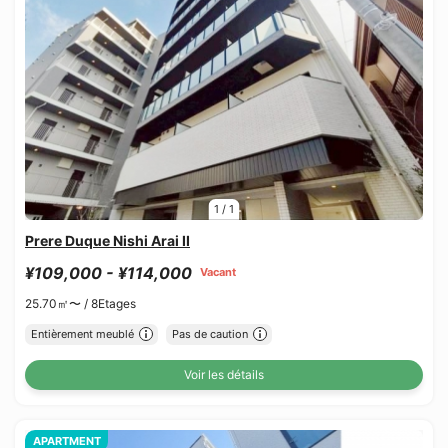
1
/
1
Prere Duque Nishi Arai II
¥109,000 - ¥114,000
Vacant
25.70㎡〜 /
8Etages
Entièrement meublé
Pas de caution
Voir les détails
APARTMENT