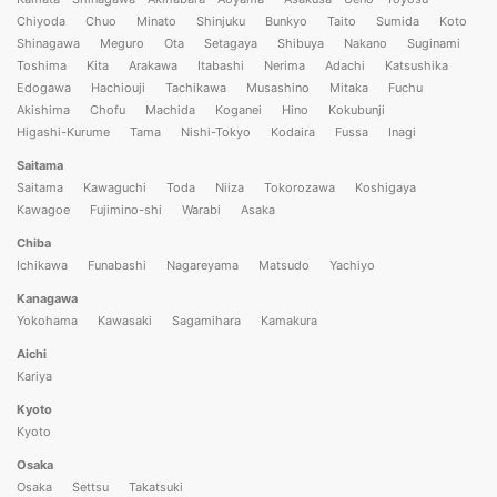
Chiyoda
Chuo
Minato
Shinjuku
Bunkyo
Taito
Sumida
Koto
Shinagawa
Meguro
Ota
Setagaya
Shibuya
Nakano
Suginami
Toshima
Kita
Arakawa
Itabashi
Nerima
Adachi
Katsushika
Edogawa
Hachiouji
Tachikawa
Musashino
Mitaka
Fuchu
Akishima
Chofu
Machida
Koganei
Hino
Kokubunji
Higashi-Kurume
Tama
Nishi-Tokyo
Kodaira
Fussa
Inagi
Saitama
Saitama
Kawaguchi
Toda
Niiza
Tokorozawa
Koshigaya
Kawagoe
Fujimino-shi
Warabi
Asaka
Chiba
Ichikawa
Funabashi
Nagareyama
Matsudo
Yachiyo
Kanagawa
Yokohama
Kawasaki
Sagamihara
Kamakura
Aichi
Kariya
Kyoto
Kyoto
Osaka
Osaka
Settsu
Takatsuki