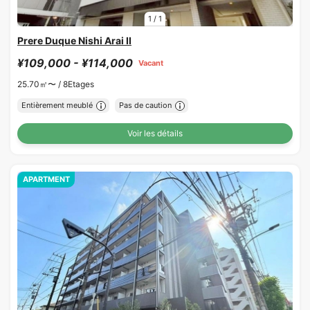
1
/
1
Prere Duque Nishi Arai II
¥109,000 - ¥114,000
Vacant
25.70㎡〜 /
8Etages
Entièrement meublé
Pas de caution
Voir les détails
APARTMENT