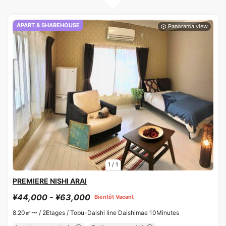
APART & SHAREHOUSE
1
/
1
PREMIERE NISHI ARAI
¥44,000 - ¥63,000
Bientôt Vacant
8.20㎡〜 /
2Etages /
Tobu-Daishi line Daishimae 10Minutes