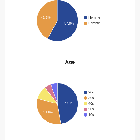
Homme
42.1%
Femme
57.9%
Age
20s
30s
47.4%
40s
50s
31.6%
10s