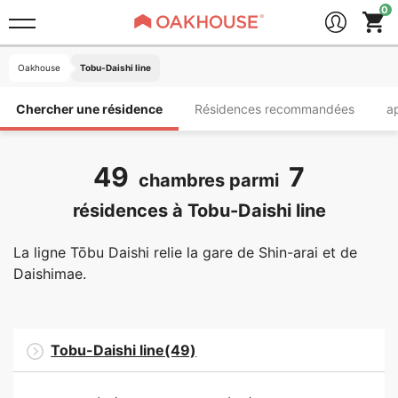
Oakhouse
Tobu-Daishi line
Chercher une résidence
Résidences recommandées
a
49
7
chambres parmi
résidences à Tobu-Daishi line
La ligne Tōbu Daishi relie la gare de Shin-arai et de
Daishimae.
Tobu-Daishi line(49)