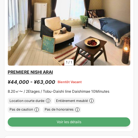
1
/
1
PREMIERE NISHI ARAI
¥44,000 - ¥63,000
Bientôt Vacant
8.20㎡〜 /
2Etages /
Tobu-Daishi line Daishimae 10Minutes
Location courte durée
Entièrement meublé
Pas de caution
Pas de honoraires
Voir les détails