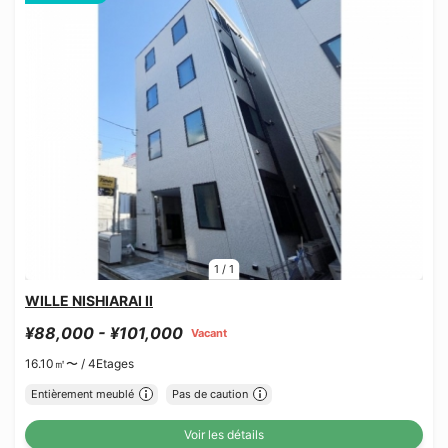
1
/
1
WILLE NISHIARAI II
¥88,000 - ¥101,000
Vacant
16.10㎡〜 /
4Etages
Entièrement meublé
Pas de caution
Voir les détails