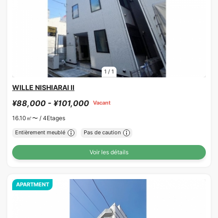
1
/
1
WILLE NISHIARAI II
¥88,000 - ¥101,000
Vacant
16.10㎡〜 /
4Etages
Entièrement meublé
Pas de caution
Voir les détails
APARTMENT