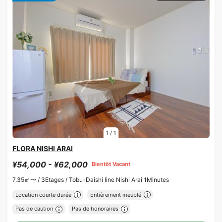
1
/
1
FLORA NISHI ARAI
¥54,000 - ¥62,000
Bientôt Vacant
7.35㎡〜 /
3Etages /
Tobu-Daishi line Nishi Arai 1Minutes
Location courte durée
Entièrement meublé
Pas de caution
Pas de honoraires