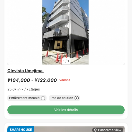
1
/
1
Clevista Umejima.
¥104,000 - ¥122,000
Vacant
25.67㎡〜 /
7Etages
Entièrement meublé
Pas de caution
Voir les détails
SHAREHOUSE