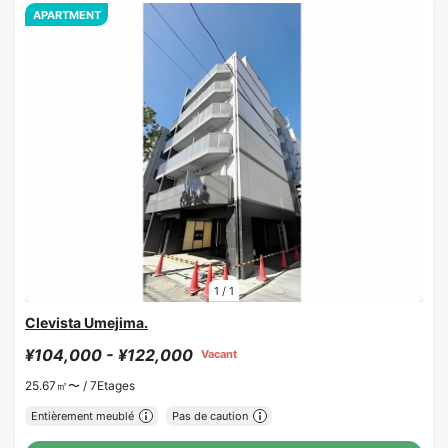
APARTMENT
1
/
1
Clevista Umejima.
¥104,000 - ¥122,000
Vacant
25.67㎡〜 /
7Etages
Entièrement meublé
Pas de caution