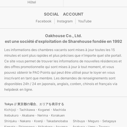
Hôtel
SOCIAL ACCOUNT
Facebook
Instagram
YouTube
Oakhouse Co., Ltd.
est une société d'exploitation de Sharehouse fondée en 1992
Les informations des chambres vacants sont mises à jour toutes les 15
minutes et sont plus rapides et plus précises que n'importe quel site portail.
Ce site vous permet de trouver les informations de nouvelles résidences et
des offres promotionnelle qui sont mises à jour à tout moment, et vous
pouvez obtenir le PAO Points qui peut être utilisé pour le loyer en vous
inscrivant en tant que membre. Les demandes de renseignements sont
disponibles 24h / 24 en japonais, anglais, coréen, chinois et français via
helpdesk en ligne.
Tokyo
// 東京都の場合、エリアを表示する
Kichijoji・Tachikawa・Koganei・Machida
Ikebukuro・Akabane・Nerima・Korakuen
Shinjuku・Nakano・Koenji・Takadanobaba
Shibuya・Meguro・Setagaya
Kamata・Shinagawa・Akihabara・Aoyama
Asakusa・Ueno・Toyosu