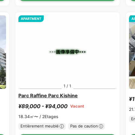
APARTMENT
A
1
/
1
Parc Raffine Parc Kishine
¥1
¥89,000 - ¥94,000
Vacant
21
18.34㎡〜 /
2Etages
E
Entièrement meublé
Pas de caution