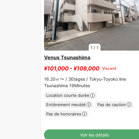
1
/
1
Venus Tsunashima
¥101,000 - ¥108,000
Vacant
16.20㎡〜 /
3Etages /
Tokyu-Toyoko line
Tsunashima 19Minutes
Location courte durée
Entièrement meublé
Pas de caution
Pas de honoraires
Voir les détails