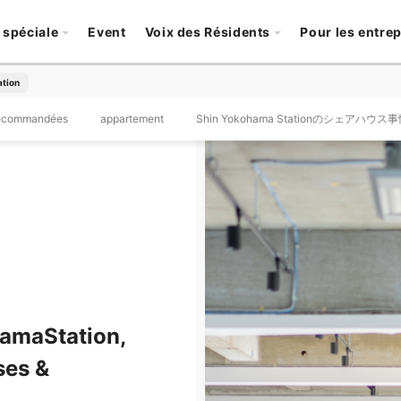
 spéciale
Event
Voix des Résidents
Pour les entre
ation
recommandées
appartement
Shin Yokohama Stationのシェアハウス
amaStation,
ses &