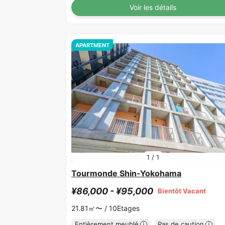
Voir les détails
APARTMENT
1
/
1
Tourmonde Shin-Yokohama
¥86,000 - ¥95,000
Bientôt Vacant
21.81㎡〜 /
10Etages
Entièrement meublé
Pas de caution