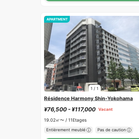
APARTMENT
1
/
1
Résidence Harmony Shin-Yokohama
¥76,500 - ¥117,000
Vacant
19.02㎡〜 /
11Etages
Entièrement meublé
Pas de caution