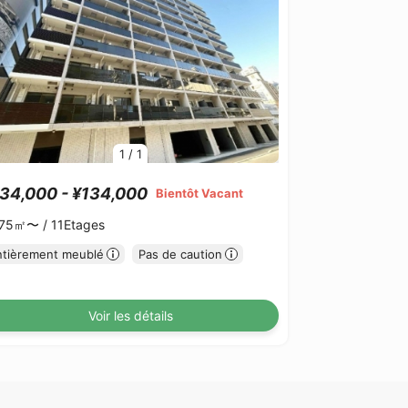
1
/
1
34,000 - ¥134,000
Bientôt Vacant
.75㎡〜 /
11Etages
ntièrement meublé
Pas de caution
Voir les détails