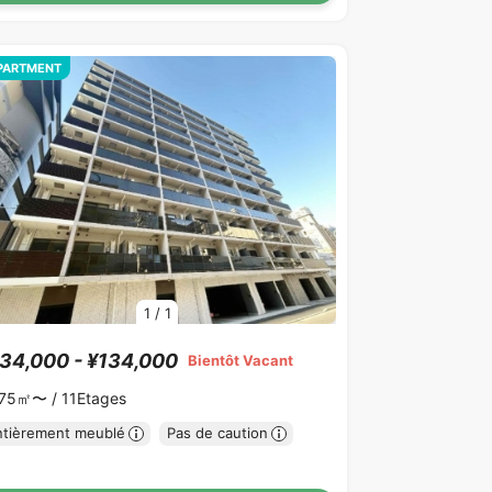
PARTMENT
1
/
1
34,000 - ¥134,000
Bientôt Vacant
.75㎡〜 /
11Etages
ntièrement meublé
Pas de caution