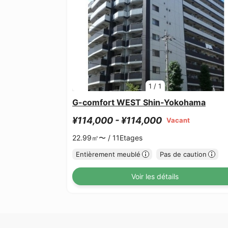
1
/
1
G-comfort WEST Shin-Yokohama
¥114,000 - ¥114,000
Vacant
22.99㎡〜 /
11Etages
Entièrement meublé
Pas de caution
Voir les détails