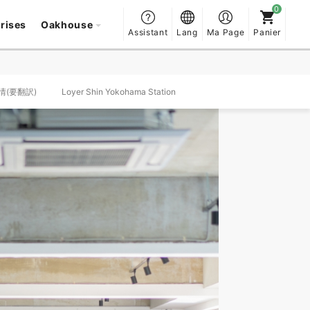
prises
Oakhouse
Assistant
Lang
Ma Page
Panier
事情(要翻訳)
Loyer Shin Yokohama Station