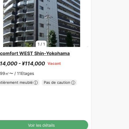
1
/
1
comfort WEST Shin-Yokohama
14,000 - ¥114,000
Vacant
.99㎡〜 /
11Etages
ntièrement meublé
Pas de caution
Voir les détails