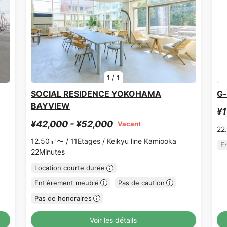
1
/
1
SOCIAL RESIDENCE YOKOHAMA
G-
BAYVIEW
¥1
¥42,000 - ¥52,000
Vacant
22
12.50㎡〜 /
11Etages /
Keikyu line Kamiooka
E
22Minutes
Location courte durée
Entièrement meublé
Pas de caution
Pas de honoraires
Voir les détails