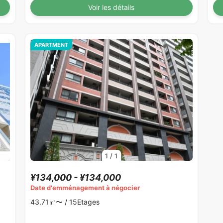
Voir les détails
APARTMENT
1
/
1
¥134,000 - ¥134,000
Date d'emménagement à négocier
43.71㎡〜 /
15Etages