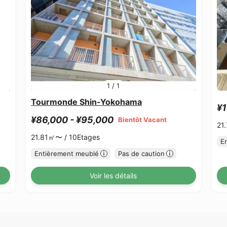
1
/
1
Tourmonde Shin-Yokohama
¥1
¥86,000 - ¥95,000
Bientôt Vacant
21
21.81㎡〜 /
10Etages
E
Entièrement meublé
Pas de caution
Voir les détails