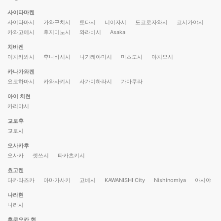
사이타마켄
사이타마시
가와구치시
토다시
니이자시
도코로자와시
코시가야시
카와고에시
후지미노시
와라비시
Asaka
치바켄
이치카와시
후나바시시
나가레야마시
마츠도시
야치요시
카나가와켄
요코하마시
카와사키시
사가미하라시
가마쿠라
아이 치현
카리야시
교토후
교토시
오사카후
오사카
셋쓰시
타카츠키시
효고켄
다카라즈카
아마가사키
고베시
KAWANISHI City
Nishinomiya
아시야
나라현
나라시
후쿠오카 현