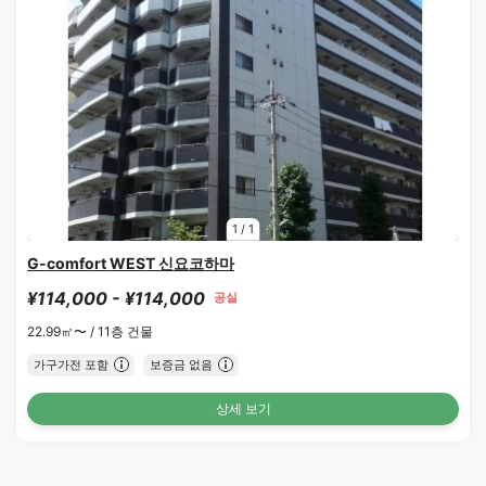
1
/
1
G-comfort WEST 신요코하마
¥114,000 - ¥114,000
공실
22.99㎡〜 /
11층 건물
가구가전 포함
보증금 없음
상세 보기