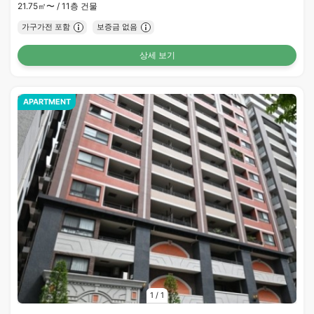
21.75㎡〜 /
11층 건물
가구가전 포함
보증금 없음
상세 보기
APARTMENT
1
/
1