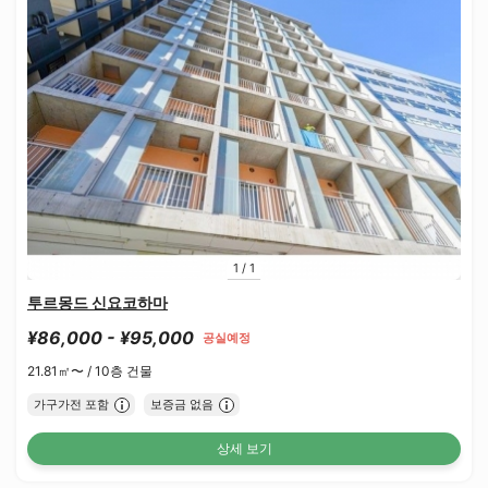
1
/
1
투르몽드 신요코하마
¥86,000 - ¥95,000
공실예정
21.81㎡〜 /
10층 건물
가구가전 포함
보증금 없음
상세 보기