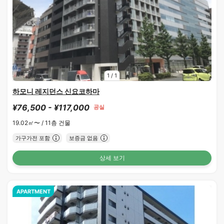
1
/
1
하모니 레지던스 신요코하마
¥76,500 - ¥117,000
공실
19.02㎡〜 /
11층 건물
가구가전 포함
보증금 없음
상세 보기
APARTMENT