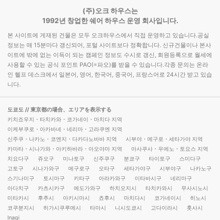
(주)오크 하우스는
1992년 창업한 쉐어 하우스 운영 회사입니다.
본 사이트에 게재된 건물은 모두 오크하우스에서 직접 운영하고 있습니다.공실
정보는 매 15분마다 갱신되어, 포털 사이트보다 정확합니다. 신규건물이나 본사
이트에 밖에 없는 이득이 되는 캠페인 정보도 수시로 갱신, 회원등록으로 월세에
사용할 수 있는 공식 포인트 PAO(=파오)를 받을 수 있습니다.각종 문의는 온라
인 헬프 데스크에서 일본어, 영어, 한국어, 중국어, 프랑스어로 24시간 받고 있습
니다.
도쿄도
// 東京都の場合、エリアを表示する
키치죠우지・타치카와・코가네이・마치다 지역
이케부쿠로・아카바네・네리마・고라쿠엔 지역
신주쿠・나카노・코엔지・다카다노바바 지역
시부야・메구로・세타가야 지역
카마타・시나가와・아키하바라・아오야마 지역
아사쿠사・우에노・토요스 지역
치요다구
쥬오구
미나토구
신주쿠구
분쿄구
타이토구
스미다구
고토구
시나가와구
메구로구
오타구
세타가야구
시부야구
나카노구
스기나미구
토시마구
키타구
아라카와구
이타바시구
네리마구
아다치구
카츠시카구
에도가와구
하치오지시
타치카와시
무사시노시
미타카시
후추시
아키시마시
쵸후시
마치다시
코가네이시
히노시
코쿠분지시
히가시쿠루메시
타마시
니시도쿄시
고다이라시
훗사시
Inagi