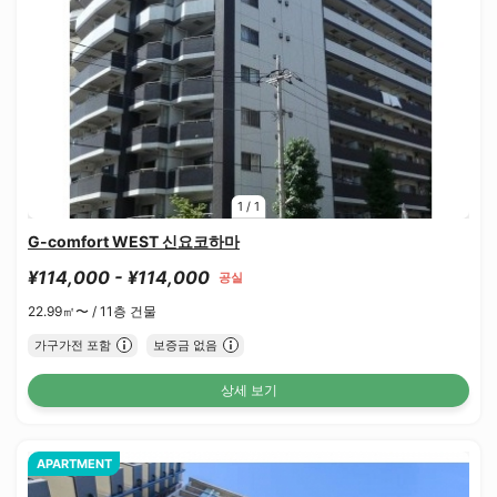
1
/
1
G-comfort WEST 신요코하마
¥114,000 - ¥114,000
공실
22.99㎡〜 /
11층 건물
가구가전 포함
보증금 없음
상세 보기
APARTMENT