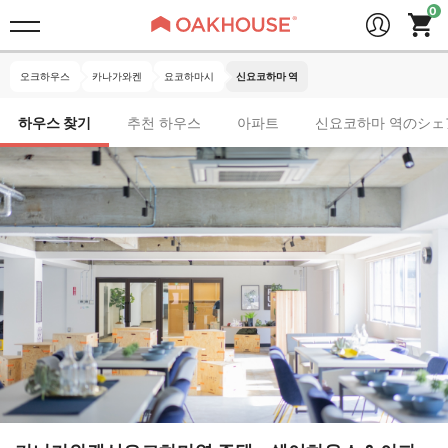
오크하우스
카나가와켄
요코하마시
신요코하마 역
하우스 찾기
추천 하우스
아파트
신요코하마 역のシェ