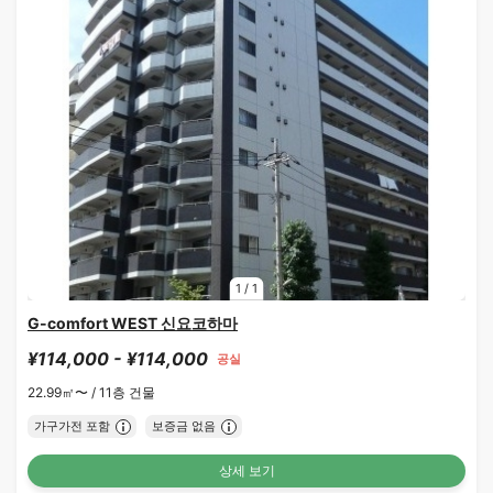
1
/
1
G-comfort WEST 신요코하마
¥114,000 - ¥114,000
공실
22.99㎡〜 /
11층 건물
가구가전 포함
보증금 없음
상세 보기