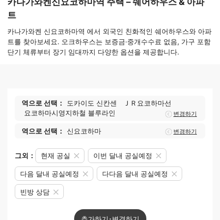
카나가와켄신요코하마역 주택 – 쉐어하우스 & 아파
트
카나가와켄 신요코하마역 에서 외국인 친화적인 쉐어하우스와 아파
트를 찾아보세요. 오크하우스는 보증금·중개수수료 없음, 가구 포함
단기 체류부터 장기 임대까지 다양한 옵션을 제공합니다.
역으로 선택：
도카이도 신칸센
ＪＲ요코하마선
요코하마시영지하철 블루라인
변경하기
역으로 선택：
신요코하마
변경하기
그외：
현재 공실
이번 달내 공실예정
다음 달내 공실예정
다다음 달내 공실예정
빈방 상담
추가하기･변경하기