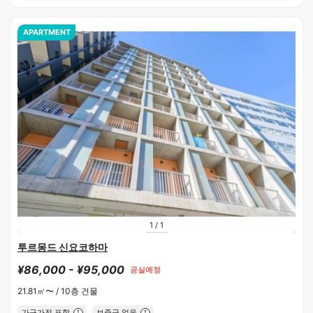
APARTMENT
1
/
1
투르몽드 신요코하마
¥86,000 - ¥95,000
공실예정
21.81㎡〜 /
10층 건물
가구가전 포함
보증금 없음