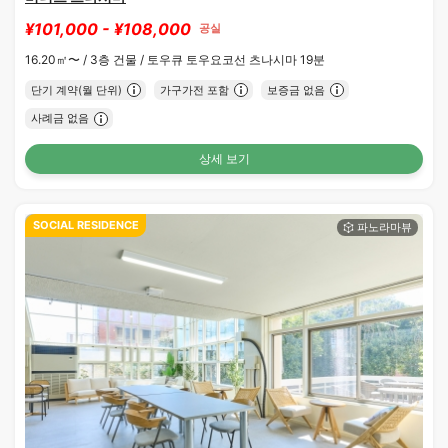
¥101,000 - ¥108,000
공실
16.20㎡〜 /
3층 건물 /
토우큐 토우요코선 츠나시마 19분
단기 계약(월 단위)
가구가전 포함
보증금 없음
사례금 없음
상세 보기
SOCIAL RESIDENCE