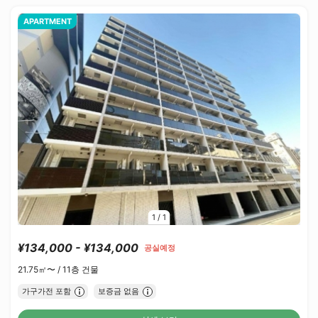
APARTMENT
1
/
1
¥134,000 - ¥134,000
공실예정
21.75㎡〜 /
11층 건물
가구가전 포함
보증금 없음