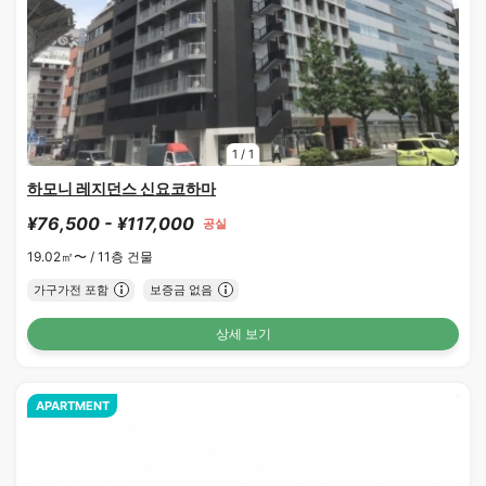
1
/
1
하모니 레지던스 신요코하마
¥76,500 - ¥117,000
공실
19.02㎡〜 /
11층 건물
가구가전 포함
보증금 없음
상세 보기
APARTMENT