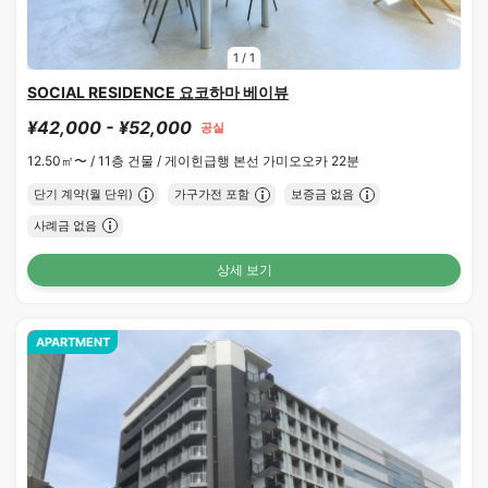
1
/
1
SOCIAL RESIDENCE 요코하마 베이뷰
¥42,000 - ¥52,000
공실
12.50㎡〜 /
11층 건물 /
게이힌급행 본선 가미오오카 22분
단기 계약(월 단위)
가구가전 포함
보증금 없음
사례금 없음
상세 보기
APARTMENT