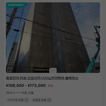
APARTMENT
1
/
1
컴포리아 리브 신오사카 니시노미야하라 솔테라스
¥108,500 - ¥173,000
공실
26.27㎡〜 /
12층 건물
가구가전 포함
보증금 없음