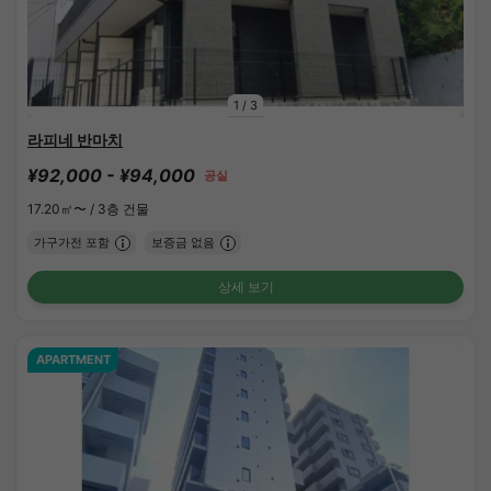
1
/
3
라피네 반마치
¥92,000 - ¥94,000
공실
17.20㎡〜 /
3층 건물
가구가전 포함
보증금 없음
상세 보기
APARTMENT