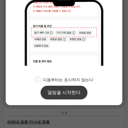
43.71㎡〜 /
15층 건물
상세 보기
APARTMENT
1
/
3
라피네 공원 키시네 공원