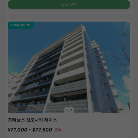
상세 보기
APARTMENT
1
/
1
프레상스 신오사카 제이스
¥71,000 - ¥77,500
공실