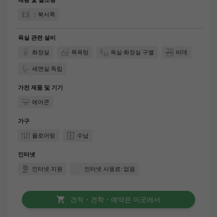
：북서쪽
욕실 관련 설비
화장실
목욕탕
욕실·화장실 구별
비데
세면실 독립
가전 제품 및 기기
에어콘
가구
플로어링
수납
인터넷
인터넷 지원
인터넷 사용료: 없음
견적・견학・예약은 이곳에서