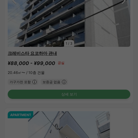
1
/
3
크레비스타 요코하마 관내
¥88,000 - ¥99,000
공실
20.46㎡〜 /
10층 건물
가구가전 포함
보증금 없음
상세 보기
APARTMENT