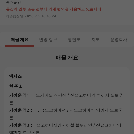
중개물건
문장의 일부 또는 전부에 기계 번역을 사용하고 있습니다.
최종갱신일 2026-08-10 10:24
매물 개요
빈방 정보
평면도
지도
운영회사
매물 개요
액세스
현 주소
가까운 역1：
도카이도 신칸센
/
신요코하마역
역까지 도보 7
분
가까운 역2：
ＪＲ요코하마선
/
신요코하마역
역까지 도보 7
분
가까운 역3：
요코하마시영지하철 블루라인
/
신요코하마역
역까지 도보 7 분