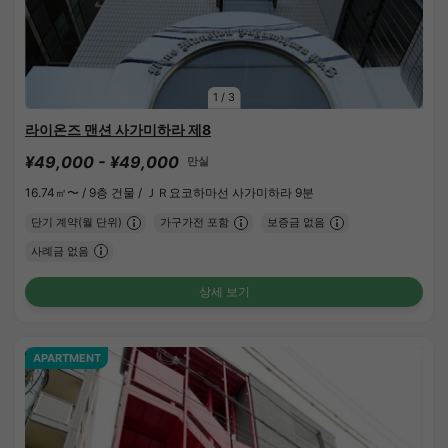
1
/
3
라이온즈 맨션 사가미하라 제8
¥49,000 - ¥49,000
만실
16.74㎡〜 /
9층 건물 /
ＪＲ요코하마선 사가미하라 9분
단기 계약(월 단위)
가구가전 포함
보증금 없음
사례금 없음
상세 보기
APARTMENT