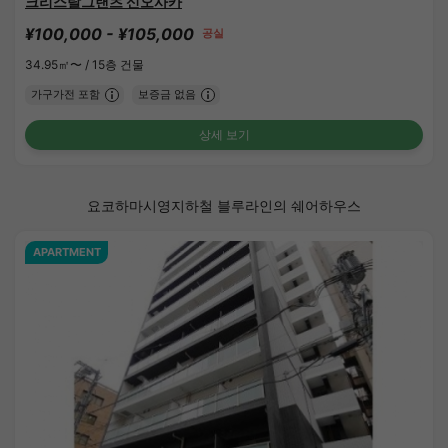
크리스탈그랜츠 신오사카
¥100,000 - ¥105,000
공실
34.95㎡〜 /
15층 건물
가구가전 포함
보증금 없음
상세 보기
요코하마시영지하철 블루라인의 쉐어하우스
APARTMENT