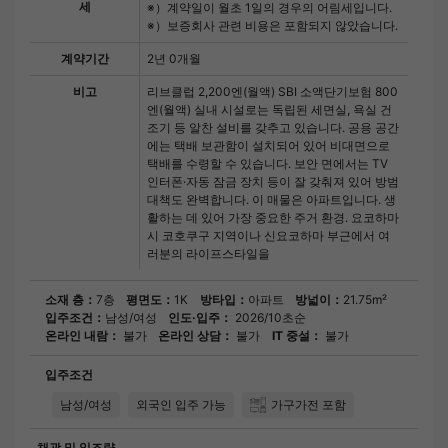
세
※）계약일이 월초 1일의 경우의 어림세입니다.
※）보증회사 관련 비용은 포함되지 않았습니다.
계약기간
2년 0개월
비고
리브클럽 2,200엔(월액) SBI 소액단기보험 800
엔(월액) 실내 시설로는 독립된 세면실, 욕실 건
조기 등 알찬 설비를 갖추고 있습니다. 공용 공간
에는 택배 보관함이 설치되어 있어 비대면으로
택배를 수령할 수 있습니다. 보안 면에서는 TV
인터폰·자동 잠금 장치 등이 잘 갖춰져 있어 방범
대책도 완벽합니다. 이 매물은 아파트입니다. 생
활하는 데 있어 가장 중요한 주거 환경. 요코하마
시 코호쿠구 지역이나 신요코하마 부근에서 여
러분의 라이프스타일을
소재 층：
7층
평면도：
1K
방타입：
아파트
방넓이：
21.75m²
입주조건：
남성/여성
인도·입주：
2026/10초순
온라인 내람：
불가
온라인 상담：
불가
IT 중설：
불가
입주조건
남성/여성
외국인 입주 가능
가구가전 포함
채광 및 일조량