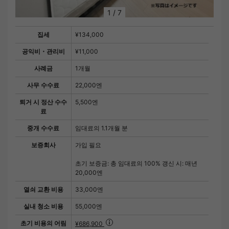
1
/
7
집세
¥134,000
공익비・관리비
¥11,000
사례금
1개월
사무 수수료
22,000엔
퇴거 시 정산 수수
5,500엔
료
중개 수수료
임대료의 1.1개월 분
보증회사
가입 필요
초기 보증금: 총 임대료의 100% 갱신 시: 매년
20,000엔
열쇠 교환 비용
33,000엔
실내 청소 비용
55,000엔
초기 비용의 어림
¥686,900