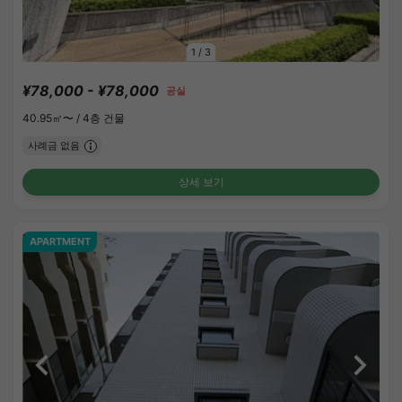
1
/
3
¥78,000 - ¥78,000
공실
40.95㎡〜 /
4층 건물
사례금 없음
상세 보기
APARTMENT