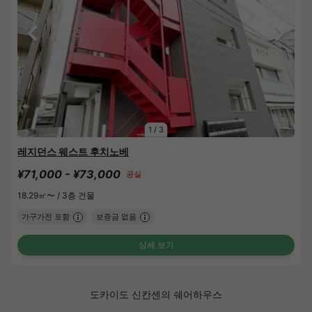
1
/
3
레지던스 웨스트 후치노베
¥71,000 - ¥73,000
공실
18.29㎡〜 /
3층 건물
가구가전 포함
보증금 없음
상세 보기
도카이도 신칸센의 쉐어하우스