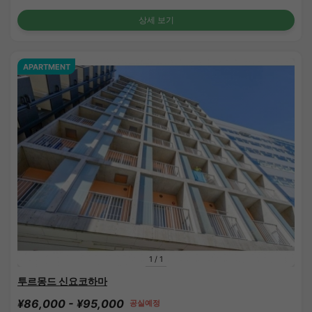
상세 보기
APARTMENT
1
/
1
투르몽드 신요코하마
¥86,000 - ¥95,000
공실예정