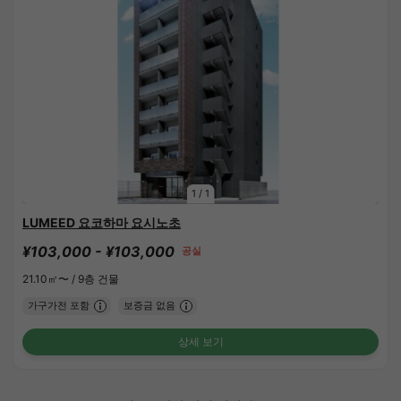
1
/
1
LUMEED 요코하마 요시노초
¥103,000 - ¥103,000
공실
21.10㎡〜 /
9층 건물
가구가전 포함
보증금 없음
상세 보기