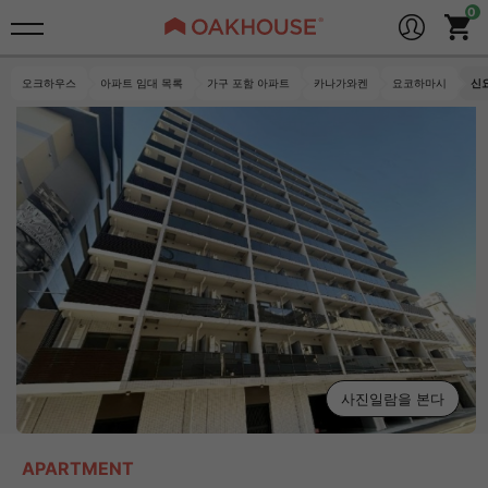
오크하우스
아파트 임대 목록
가구 포함 아파트
카나가와켄
요코하마시
신
사진일람을 본다
APARTMENT