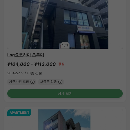
1
/
1
Log요코하마 츠루미
¥104,000 - ¥113,000
공실
20.42㎡〜 /
10층 건물
가구가전 포함
보증금 없음
상세 보기
APARTMENT