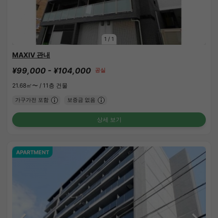
1
/
1
MAXIV 관내
¥99,000 - ¥104,000
공실
21.68㎡〜 /
11층 건물
가구가전 포함
보증금 없음
상세 보기
APARTMENT