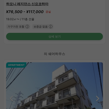
하모니 레지던스 신요코하마
¥76,500 - ¥117,000
공실
19.02㎡〜 /
11층 건물
가구가전 포함
보증금 없음
상세 보기
의 쉐어하우스
APARTMENT