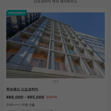
신요코하마 역의 쉐어하우스
APARTMENT
1
/
1
투르몽드 신요코하마
¥86,000 - ¥95,000
공실예정
21.81㎡〜 /
10층 건물