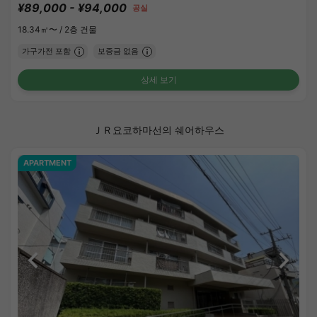
¥89,000 - ¥94,000
공실
18.34㎡〜 /
2층 건물
가구가전 포함
보증금 없음
상세 보기
ＪＲ요코하마선의 쉐어하우스
APARTMENT