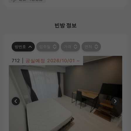
빈방 정보
방번호
입주일
가격
면적
712 |
공실예정
2026/10/01 ~