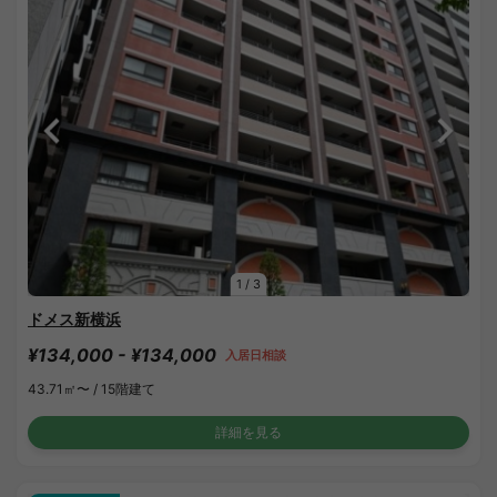
1
/
3
ドメス新横浜
¥134,000 - ¥134,000
入居日相談
43.71㎡〜 /
15階建て
詳細を見る