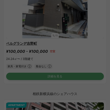
1
/
1
ベルグランデ吉野町
¥100,000 - ¥100,000
空室
24.24㎡〜 /
3階建て
家具・家電付き
敷金なし
詳細を見る
相鉄新横浜線のシェアハウス
APARTMENT