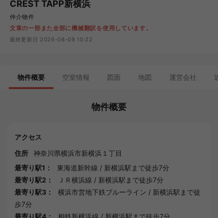
CREST TAPP新横浜
仲介物件
文章の一部また全部に機械翻訳を使用しています。
最終更新日 2026-08-09 10:22
物件概要
空室情報
図面
地図
運営会社
物件概要
アクセス
住所
神奈川県
横浜市
新横浜１丁目
最寄り駅1：
東海道新幹線
/
新横浜駅
まで徒歩7分
最寄り駅2：
ＪＲ横浜線
/
新横浜駅
まで徒歩7分
最寄り駅3：
横浜市営地下鉄ブルーライン
/
新横浜駅
まで徒
歩7分
最寄り駅4：
相鉄新横浜線
/
新横浜駅
まで徒歩7分