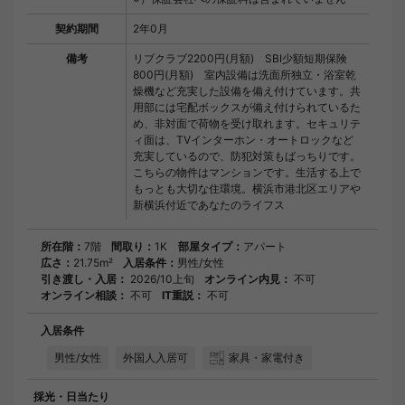
契約期間
2年0月
備考
リブクラブ2200円(月額) SBI少額短期保険
800円(月額) 室内設備は洗面所独立・浴室乾
燥機など充実した設備を備え付けています。共
用部には宅配ボックスが備え付けられているた
め、非対面で荷物を受け取れます。セキュリテ
ィ面は、TVインターホン・オートロックなど
充実しているので、防犯対策もばっちりです。
こちらの物件はマンションです。生活する上で
もっとも大切な住環境。横浜市港北区エリアや
新横浜付近であなたのライフス
所在階：
7階
間取り：
1K
部屋タイプ：
アパート
広さ：
21.75m²
入居条件：
男性/女性
引き渡し・入居：
2026/10上旬
オンライン内見：
不可
オンライン相談：
不可
IT重説：
不可
入居条件
男性/女性
外国人入居可
家具・家電付き
採光・日当たり