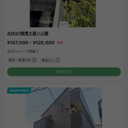
1
/
1
AZEST横濱大通り公園
¥107,000 - ¥126,000
空室
22.21㎡〜 /
11階建て
家具・家電付き
敷金なし
詳細を見る
APARTMENT