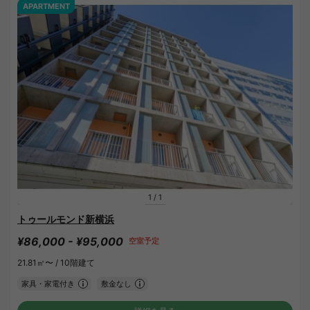
APARTMENT
1
/
1
トゥールモンド新横浜
¥86,000 - ¥95,000
空室予定
21.81㎡〜 /
10階建て
家具・家電付き
敷金なし