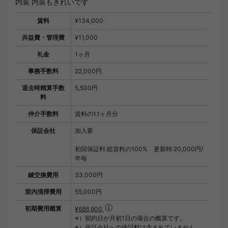
内装 内装もきれいです
賃料
¥134,000
共益費・管理費
¥11,000
礼金
1ヶ月
事務手数料
22,000円
退去時精算手数
5,500円
料
仲介手数料
賃料の1.1ヶ月分
保証会社
加入要
初回保証料:総賃料の100% 更新時:20,000円/
年毎
鍵交換費用
33,000円
室内清掃費用
55,000円
初期費用概算
¥686,900
※）契約日が月初1日の場合の概算です。
※）保証会社への保証料は含まれていません