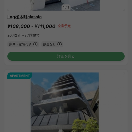
1
/
1
Log桜木町classic
¥108,000 - ¥111,000
空室予定
20.42㎡〜 /
7階建て
家具・家電付き
敷金なし
詳細を見る
APARTMENT