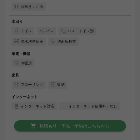
窓向き：北西
水回り
トイレ
バス
バス・トイレ別
温水洗浄便座
洗面所独立
家電・機器
冷暖房
家具
フローリング
収納
インターネット
インターネット対応
インターネット使用料：なし
見積もり・下見・予約はこちらから