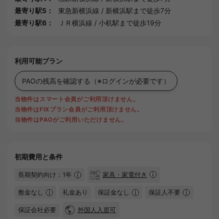
最寄り駅5：
東急新横浜線
/
新横浜駅
まで徒歩7分
最寄り駅6：
ＪＲ横浜線
/
小机駅
まで徒歩19分
利用可能プラン
PAOの残高を確認する
（※ログインが必要です）
当物件はスマート会員がご利用頂けません。
当物件はFIXプラン会員がご利用頂けません。
当物件はPAOがご利用いただけません。
初期費用と条件
長期契約向け：1年
家具・家電付き
敷金なし
礼金あり
保証金なし
保証人不要
保証会社必要
外国人入居可