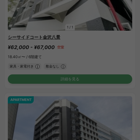
1
/
1
シーサイドコート金沢八景
¥62,000 - ¥67,000
空室
18.40㎡〜 /
6階建て
家具・家電付き
敷金なし
詳細を見る
APARTMENT