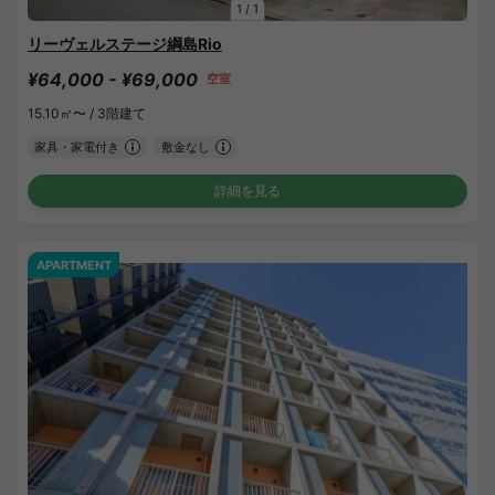
1
/
1
リーヴェルステージ綱島Rio
¥64,000 - ¥69,000
空室
15.10㎡〜 /
3階建て
家具・家電付き
敷金なし
詳細を見る
APARTMENT