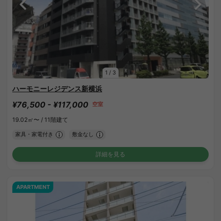
1
/
3
ハーモニーレジデンス新横浜
¥76,500 - ¥117,000
空室
19.02㎡〜 /
11階建て
家具・家電付き
敷金なし
詳細を見る
APARTMENT