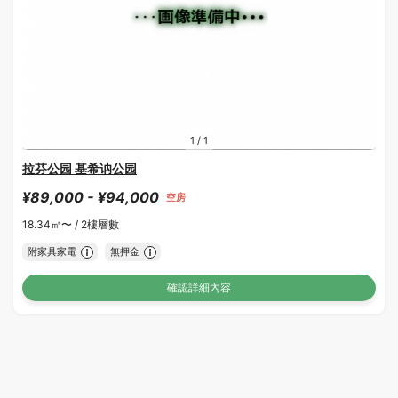
1
/
1
拉芬公园 基希讷公园
¥89,000 - ¥94,000
空房
18.34㎡〜 /
2樓層數
附家具家電
無押金
確認詳細內容