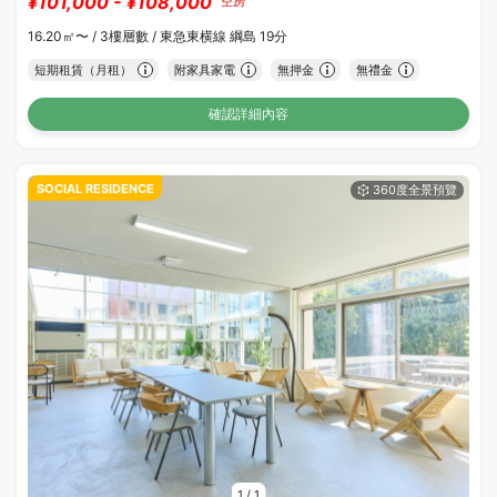
¥101,000 - ¥108,000
空房
16.20㎡〜 /
3樓層數 /
東急東横線 綱島 19分
短期租賃（月租）
附家具家電
無押金
無禮金
確認詳細內容
SOCIAL RESIDENCE
1
/
1