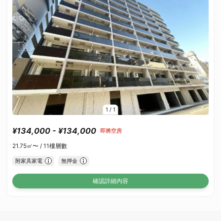
1
/
1
¥134,000 - ¥134,000
即將空房
21.75㎡〜 /
11樓層數
附家具家電
無押金
確認詳細內容