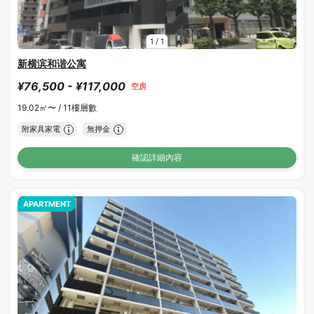
1
/
1
新横滨和谐公寓
¥76,500 - ¥117,000
空房
19.02㎡〜 /
11樓層數
附家具家電
無押金
確認詳細內容
APARTMENT