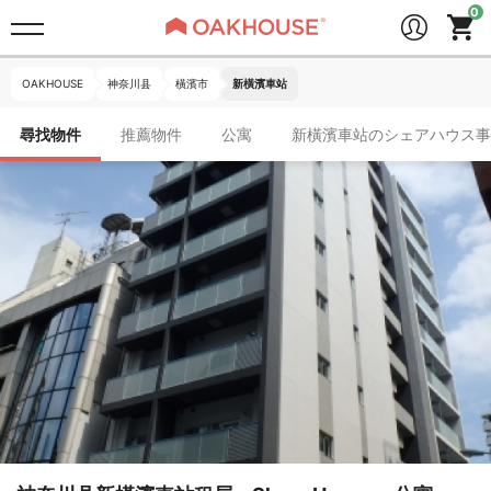
OAKHOUSE
神奈川县
橫濱市
新橫濱車站
尋找物件
推薦物件
公寓
新橫濱車站のシェアハウス事