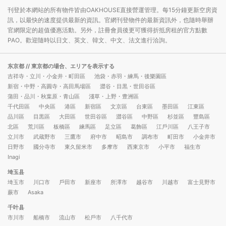
刊登於本網站的所有物件皆由OAKHOUSE直接營運管理。每15分鐘更新空房資
訊，以最快的速度提供最新的資訊。官網刊登物件的最新資訊外，也隨時舉辦
官網限定的超值優惠活動。另外，註冊會員後更可獲得折抵房租的官方點數
PAO。歡迎隨時以日文、英文、韓文、中文、法文進行洽詢。
东京都
// 東京都の場合、エリアを表示する
吉祥寺・立川・小金井・町田區
池袋・赤羽・練馬・後樂園區
新宿・中野・高圓寺・高田馬場區
澀谷・目黒・世田谷區
蒲田・品川・秋葉原・青山區
淺草・上野・豊洲區
千代田區
中央區
港區
新宿區
文京區
台東區
墨田區
江東區
品川區
目黒區
大田區
世田谷區
澀谷區
中野區
杉並區
豐島區
北區
荒川區
板橋區
練馬區
足立區
葛飾區
江戶川區
八王子市
立川市
武蔵野市
三鷹市
府中市
昭島市
調布市
町田市
小金井市
日野市
國分寺市
東久留米市
多摩市
西東京市
小平市
福生市
Inagi
埼玉县
埼玉市
川口市
戶田市
新座市
所澤市
越谷市
川越市
富士見野市
蕨市
Asaka
千叶县
市川市
船橋市
流山市
松戶市
八千代市