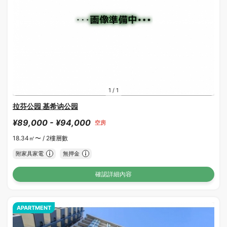
1
/
1
拉芬公园 基希讷公园
¥89,000 - ¥94,000
空房
18.34㎡〜 /
2樓層數
附家具家電
無押金
確認詳細內容
APARTMENT