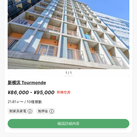
1
/
1
新横滨 Tourmonde
¥86,000 - ¥95,000
即將空房
21.81㎡〜 /
10樓層數
附家具家電
無押金
確認詳細內容