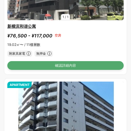
1
/
1
新横滨和谐公寓
¥76,500 - ¥117,000
空房
19.02㎡〜 /
11樓層數
附家具家電
無押金
確認詳細內容
APARTMENT