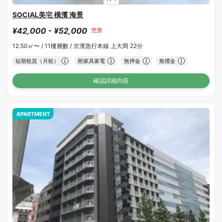
SOCIAL美宅 橫濱 海景
¥42,000 - ¥52,000
空房
12.50㎡〜 /
11樓層數 /
京濱急行本線 上大岡 22分
短期租賃（月租）
附家具家電
無押金
無禮金
確認詳細內容
APARTMENT