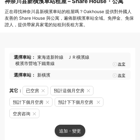
神奈川县新橫濱車站租屋 – Share House・公寓
正在尋找神奈川县新橫濱車站的租屋嗎？Oakhouse 提供對外國人
友善的 Share House 與公寓，遍佈新橫濱車站全域。免押金、免保
證人，提供帶家具家電的短租到長租方案。
選擇車站：
東海道新幹線
ＪＲ橫濱線
横濱市營地下鐵青線
改变
選擇車站：
新橫濱
改变
其它：
已空房
預計這個月空房
預計下個月空房
預計下下個月空房
空房咨询
追加・變更