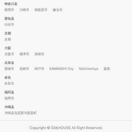
神奈川县
橫濱市
川崎市
相模原市
镰仓市
爱知县
刈谷市
京都
京都
大阪
大阪市
攝津市
高槻市
兵库县
寶塚市
尼崎市
神戶市
KAWANISHI City
Nishinomiya
蘆屋
奈良
奈良市
福冈县
福岡市
冲绳县
冲绳县岛尻郡与那原町
Copyright © OAKHOUSE All Right Reserved.