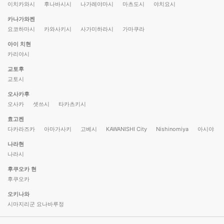
이치카와시
후나바시시
나가레야마시
마츠도시
야치요시
카나가와켄
요코하마시
카와사키시
사가미하라시
가마쿠라
아이 치현
카리야시
교토후
교토시
오사카후
오사카
셋쓰시
타카츠키시
효고켄
다카라즈카
아마가사키
고베시
KAWANISHI City
Nishinomiya
아시야
나라현
나라시
후쿠오카 현
후쿠오카
오키나와
시마지리군 요나바루정