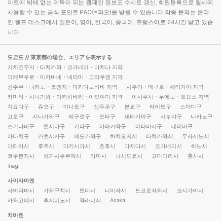
이트에 밖에 없는 이득이 되는 캠페인 정보도 수시로 갱신, 회원등록으로 월세에
사용할 수 있는 공식 포인트 PAO(=파오)를 받을 수 있습니다.각종 문의는 온라
인 헬프 데스크에서 일본어, 영어, 한국어, 중국어, 프랑스어로 24시간 받고 있습
니다.
도쿄도
// 東京都の場合、エリアを表示する
키치죠우지・타치카와・코가네이・마치다 지역
이케부쿠로・아카바네・네리마・고라쿠엔 지역
신주쿠・나카노・코엔지・다카다노바바 지역
시부야・메구로・세타가야 지역
카마타・시나가와・아키하바라・아오야마 지역
아사쿠사・우에노・토요스 지역
치요다구
쥬오구
미나토구
신주쿠구
분쿄구
타이토구
스미다구
고토구
시나가와구
메구로구
오타구
세타가야구
시부야구
나카노구
스기나미구
토시마구
키타구
아라카와구
이타바시구
네리마구
아다치구
카츠시카구
에도가와구
하치오지시
타치카와시
무사시노시
미타카시
후추시
아키시마시
쵸후시
마치다시
코가네이시
히노시
코쿠분지시
히가시쿠루메시
타마시
니시도쿄시
고다이라시
훗사시
Inagi
사이타마켄
사이타마시
가와구치시
토다시
니이자시
도코로자와시
코시가야시
카와고에시
후지미노시
와라비시
Asaka
치바켄